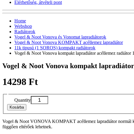
Elérhetőség, átvételi pont
Home
Webshop
Radiátorok
Vogel & Noot Vonova és Vonomat lapradiátorok
Vogel & Noot Vonova KOMPAKT acéllemez lapradiátor
11k tipusú (1 SOROS) kompakt radiátorok
Vogel & Noot Vonova kompakt lapradiátor acéllemez radiáto
Vogel & Noot Vonova kompakt lapradiáto
14298 Ft
Quantity
Kosárba
Vogel & Noot VONOVA KOMPAKT acéllemez lapradiátor normál kivitelbe
függően eltérőek lehetnek.