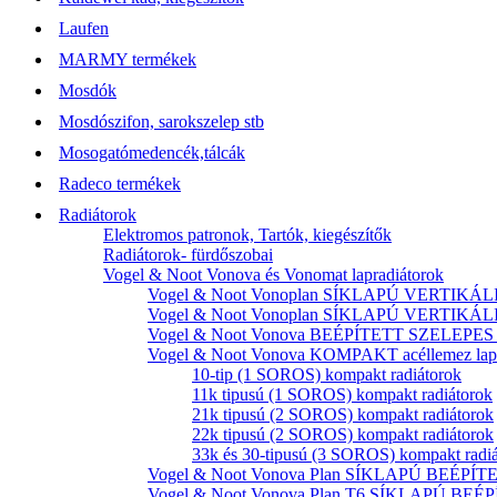
Laufen
MARMY termékek
Mosdók
Mosdószifon, sarokszelep stb
Mosogatómedencék,tálcák
Radeco termékek
Radiátorok
Elektromos patronok, Tartók, kiegészítők
Radiátorok- fürdőszobai
Vogel & Noot Vonova és Vonomat lapradiátorok
Vogel & Noot Vonoplan SÍKLAPÚ VERTIKÁLIS k
Vogel & Noot Vonoplan SÍKLAPÚ VERTIKÁLIS kö
Vogel & Noot Vonova BEÉPÍTETT SZELEPES acé
Vogel & Noot Vonova KOMPAKT acéllemez lapr
10-tip (1 SOROS) kompakt radiátorok
11k tipusú (1 SOROS) kompakt radiátorok
21k tipusú (2 SOROS) kompakt radiátorok
22k tipusú (2 SOROS) kompakt radiátorok
33k és 30-tipusú (3 SOROS) kompakt radi
Vogel & Noot Vonova Plan SÍKLAPÚ BEÉPÍTET
Vogel & Noot Vonova Plan T6 SÍKLAPÚ BEÉP