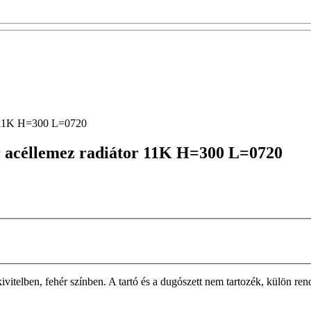
r 11K H=300 L=0720
r acéllemez radiátor 11K H=300 L=0720
n, fehér színben. A tartó és a dugószett nem tartozék, külön rendelh