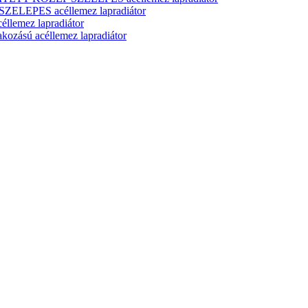
ELEPES acéllemez lapradiátor
lemez lapradiátor
zású acéllemez lapradiátor