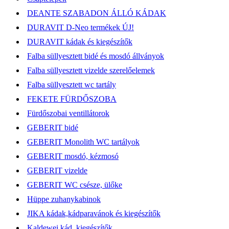
DEANTE SZABADON ÁLLÓ KÁDAK
DURAVIT D-Neo termékek ÚJ!
DURAVIT kádak és kiegészítők
Falba süllyesztett bidé és mosdó állványok
Falba süllyesztett vizelde szerelőelemek
Falba süllyesztett wc tartály
FEKETE FÜRDŐSZOBA
Fürdőszobai ventillátorok
GEBERIT bidé
GEBERIT Monolith WC tartályok
GEBERIT mosdó, kézmosó
GEBERIT vizelde
GEBERIT WC csésze, ülőke
Hüppe zuhanykabinok
JIKA kádak,kádparavánok és kiegészítők
Kaldewei kád, kiegészítők