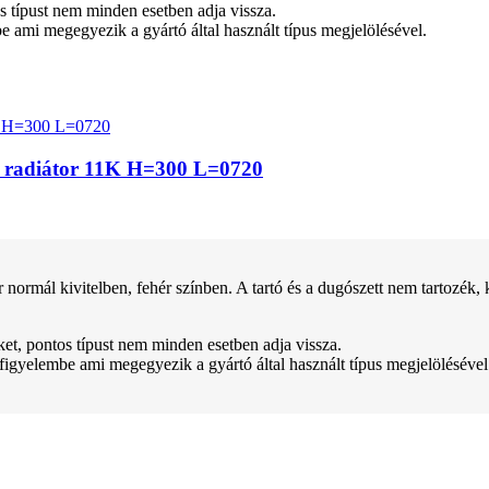
tos típust nem minden esetben adja vissza.
be ami megegyezik a gyártó által használt típus megjelölésével.
z radiátor 11K H=300 L=0720
kivitelben, fehér színben. A tartó és a dugószett nem tartozék, kül
teket, pontos típust nem minden esetben adja vissza.
 figyelembe ami megegyezik a gyártó által használt típus megjelölésével