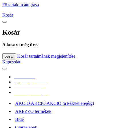
Fő tartalom átugrása
Kosár
Kosár
A kosara még üres
Kosár tartalmának megjelenítése
bezár
Kapcsolat
0670/365-7619
epgepoutlet@gmail.com
Vásárlási információk
Elérhetőség, átvételi pont
AKCIÓ AKCIÓ AKCIÓ (a készlet erejéig)
AREZZO termékek
Bidé
Csaptelepek