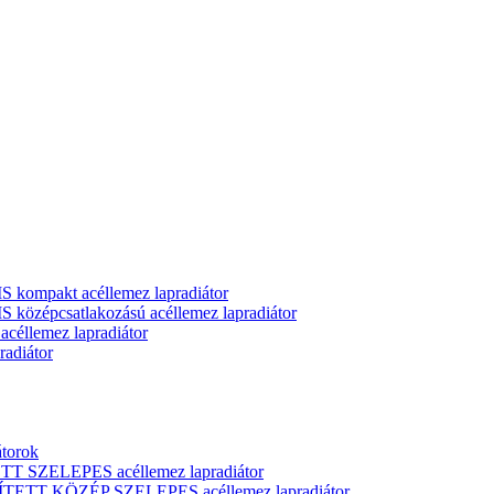
ompakt acéllemez lapradiátor
zépcsatlakozású acéllemez lapradiátor
llemez lapradiátor
adiátor
átorok
T SZELEPES acéllemez lapradiátor
ÍTETT KÖZÉP SZELEPES acéllemez lapradiátor