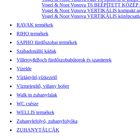
Vogel & Noot Vonova T6 BEÉPÍTETT KÖZÉP SZ
Vogel & Noot Vonova VERTIKÁLIS kompakt acél
Vogel & Noot Vonova VERTIKÁLIS középcsatlako
RAVAK termékek
RIHO termékek
SAPHO fürdőszobai termékek
Szabadonálló kádak
Villeroy&Boch fürdőszobabútorok és szaniterek
Vizelde
Vízlágyító,vízkezelő
Vízmelegítő, villany boljer
Walk in zuhanyfalak
WC csésze
WELLIS termékek
Zuhanylefolyó, zuhanyfolyóka
ZUHANYTÁLCÁK