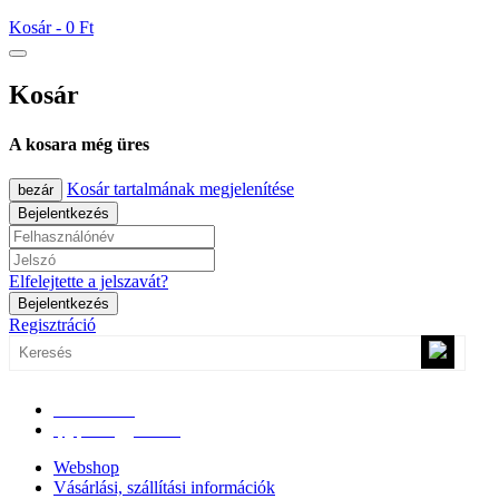
Kosár -
0 Ft
Kosár
A kosara még üres
Kosár tartalmának megjelenítése
bezár
Bejelentkezés
Elfelejtette a jelszavát?
Bejelentkezés
Regisztráció
0670/365-7619
epgepoutlet@gmail.com
Webshop
Vásárlási, szállítási információk