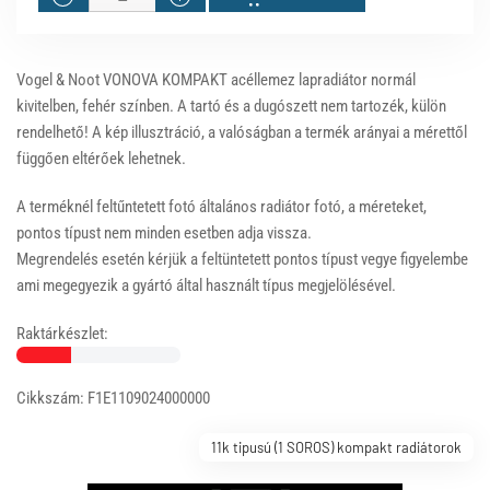
Vogel & Noot VONOVA KOMPAKT acéllemez lapradiátor normál
kivitelben, fehér színben. A tartó és a dugószett nem tartozék, külön
rendelhető! A kép illusztráció, a valóságban a termék arányai a mérettől
függően eltérőek lehetnek.
A terméknél feltűntetett fotó általános radiátor fotó, a méreteket,
pontos típust nem minden esetben adja vissza.
Megrendelés esetén kérjük a feltüntetett pontos típust vegye figyelembe
ami megegyezik a gyártó által használt típus megjelölésével.
Raktárkészlet:
Cikkszám: F1E1109024000000
11k tipusú (1 SOROS) kompakt radiátorok