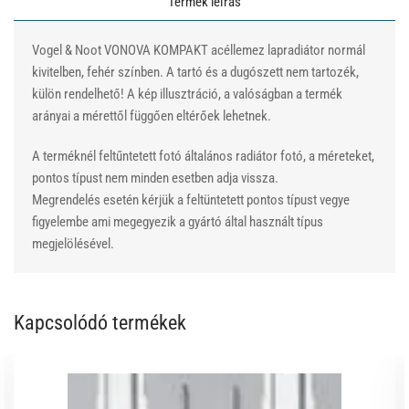
Termék leírás
Vogel & Noot VONOVA KOMPAKT acéllemez lapradiátor normál
kivitelben, fehér színben. A tartó és a dugószett nem tartozék,
külön rendelhető! A kép illusztráció, a valóságban a termék
arányai a mérettől függően eltérőek lehetnek.
A terméknél feltűntetett fotó általános radiátor fotó, a méreteket,
pontos típust nem minden esetben adja vissza.
Megrendelés esetén kérjük a feltüntetett pontos típust vegye
figyelembe ami megegyezik a gyártó által használt típus
megjelölésével.
Kapcsolódó termékek