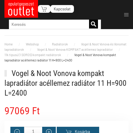
Kapcsolat
Fő tartalom átugrása
Home
Webshop
Radiátorok
Vogel & Noot Vonova és Vonomat
lapradiátorok
Vogel & Noot Vonova KOMPAKT acéllemez lapradiátor
11k tipusú (1 SOROS) kompakt radiátorok
Vogel & Noot Vonova kompakt
lapradiátor acéllemez radiátor 11 H=900 L=2400
Vogel & Noot Vonova kompakt
lapradiátor acéllemez radiátor 11 H=900
L=2400
97069 Ft
Kosárba