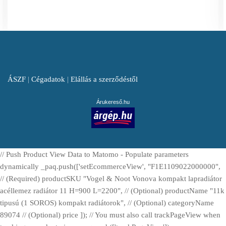
ÁSZF
|
Cégadatok
|
Elállás a szerződéstől
Árukereső.hu
// Push Product View Data to Matomo - Populate parameters
dynamically _paq.push(['setEcommerceView', "F1E1109022000000",
// (Required) productSKU "Vogel & Noot Vonova kompakt lapradiátor
acéllemez radiátor 11 H=900 L=2200", // (Optional) productName "11k
tipusú (1 SOROS) kompakt radiátorok", // (Optional) categoryName
89074 // (Optional) price ]); // You must also call trackPageView when