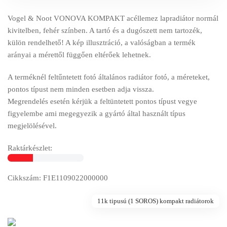
Vogel & Noot VONOVA KOMPAKT acéllemez lapradiátor normál
kivitelben, fehér színben. A tartó és a dugószett nem tartozék,
külön rendelhető! A kép illusztráció, a valóságban a termék
arányai a mérettől függően eltérőek lehetnek.
A terméknél feltűntetett fotó általános radiátor fotó, a méreteket,
pontos típust nem minden esetben adja vissza.
Megrendelés esetén kérjük a feltüntetett pontos típust vegye
figyelembe ami megegyezik a gyártó által használt típus
megjelölésével.
Raktárkészlet:
Cikkszám: F1E1109022000000
11k tipusú (1 SOROS) kompakt radiátorok