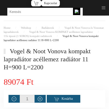
Kapcsolat
Fő tartalom átugrása
Home
Webshop
Radiátorok
Vogel & Noot Vonova és Vonomat
lapradiátorok
Vogel & Noot Vonova KOMPAKT acéllemez lapradiátor
11k tipusú (1 SOROS) kompakt radiátorok
Vogel & Noot Vonova kompakt
lapradiátor acéllemez radiátor 11 H=900 L=2200
Vogel & Noot Vonova kompakt
lapradiátor acéllemez radiátor 11
H=900 L=2200
89074 Ft
Kosárba