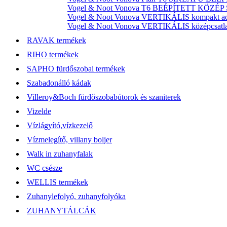
Vogel & Noot Vonova T6 BEÉPÍTETT KÖZÉP SZ
Vogel & Noot Vonova VERTIKÁLIS kompakt acél
Vogel & Noot Vonova VERTIKÁLIS középcsatlako
RAVAK termékek
RIHO termékek
SAPHO fürdőszobai termékek
Szabadonálló kádak
Villeroy&Boch fürdőszobabútorok és szaniterek
Vizelde
Vízlágyító,vízkezelő
Vízmelegítő, villany boljer
Walk in zuhanyfalak
WC csésze
WELLIS termékek
Zuhanylefolyó, zuhanyfolyóka
ZUHANYTÁLCÁK