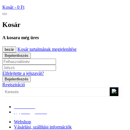
Kosár -
0 Ft
Kosár
A kosara még üres
Kosár tartalmának megjelenítése
bezár
Bejelentkezés
Elfelejtette a jelszavát?
Bejelentkezés
Regisztráció
0670/365-7619
epgepoutlet@gmail.com
Webshop
Vásárlási, szállítási információk