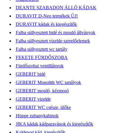
DEANTE SZABADON ÁLLÓ KÁDAK
DURAVIT D-Neo termékek ÚJ!
DURAVIT kádak és kiegészítők
Falba süllyesztett bidé és mosdó állványok
Falba süllyesztett vizelde szerelőelemek
Falba süllyesztett wc tartály
FEKETE FÜRDŐSZOBA
Fürdőszobai ventillátorok
GEBERIT bidé
GEBERIT Monolith WC tartályok
GEBERIT mosdó, kézmosó
GEBERIT vizelde
GEBERIT WC csésze, ülőke
Hüppe zuhanykabinok
JIKA kádak,kádparavánok és kiegészítők
Kaldewei kád, kiegészítők