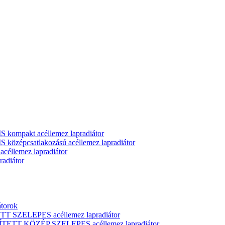
ompakt acéllemez lapradiátor
zépcsatlakozású acéllemez lapradiátor
llemez lapradiátor
adiátor
átorok
T SZELEPES acéllemez lapradiátor
ÍTETT KÖZÉP SZELEPES acéllemez lapradiátor