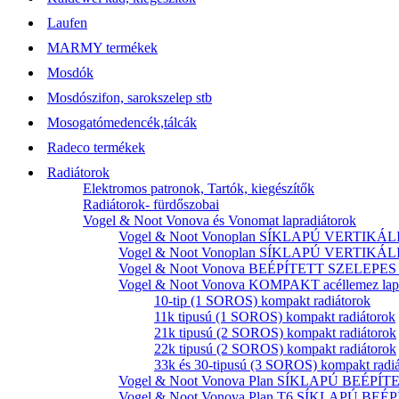
Laufen
MARMY termékek
Mosdók
Mosdószifon, sarokszelep stb
Mosogatómedencék,tálcák
Radeco termékek
Radiátorok
Elektromos patronok, Tartók, kiegészítők
Radiátorok- fürdőszobai
Vogel & Noot Vonova és Vonomat lapradiátorok
Vogel & Noot Vonoplan SÍKLAPÚ VERTIKÁLIS k
Vogel & Noot Vonoplan SÍKLAPÚ VERTIKÁLIS kö
Vogel & Noot Vonova BEÉPÍTETT SZELEPES acé
Vogel & Noot Vonova KOMPAKT acéllemez lapr
10-tip (1 SOROS) kompakt radiátorok
11k tipusú (1 SOROS) kompakt radiátorok
21k tipusú (2 SOROS) kompakt radiátorok
22k tipusú (2 SOROS) kompakt radiátorok
33k és 30-tipusú (3 SOROS) kompakt radi
Vogel & Noot Vonova Plan SÍKLAPÚ BEÉPÍTET
Vogel & Noot Vonova Plan T6 SÍKLAPÚ BEÉP