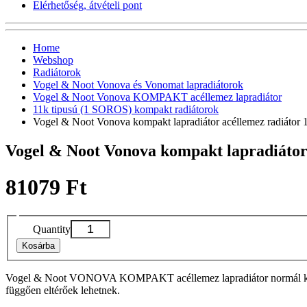
Elérhetőség, átvételi pont
Home
Webshop
Radiátorok
Vogel & Noot Vonova és Vonomat lapradiátorok
Vogel & Noot Vonova KOMPAKT acéllemez lapradiátor
11k tipusú (1 SOROS) kompakt radiátorok
Vogel & Noot Vonova kompakt lapradiátor acéllemez radiáto
Vogel & Noot Vonova kompakt lapradiátor
81079 Ft
Quantity
Kosárba
Vogel & Noot VONOVA KOMPAKT acéllemez lapradiátor normál kivitelbe
függően eltérőek lehetnek.