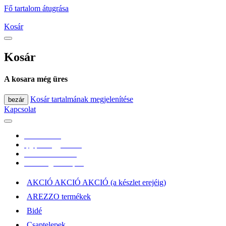
Fő tartalom átugrása
Kosár
Kosár
A kosara még üres
Kosár tartalmának megjelenítése
bezár
Kapcsolat
0670/365-7619
epgepoutlet@gmail.com
Vásárlási információk
Elérhetőség, átvételi pont
AKCIÓ AKCIÓ AKCIÓ (a készlet erejéig)
AREZZO termékek
Bidé
Csaptelepek