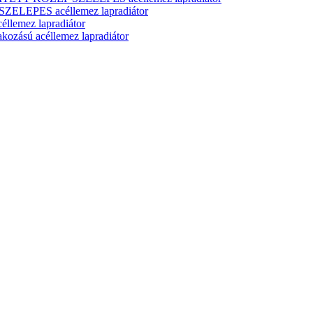
ELEPES acéllemez lapradiátor
lemez lapradiátor
zású acéllemez lapradiátor