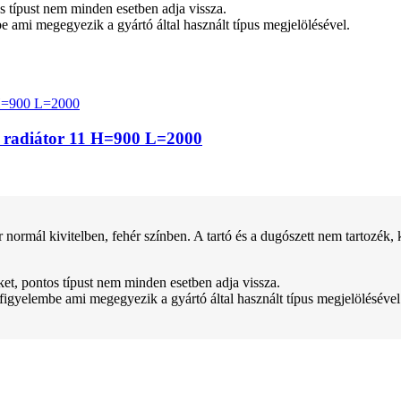
tos típust nem minden esetben adja vissza.
be ami megegyezik a gyártó által használt típus megjelölésével.
z radiátor 11 H=900 L=2000
kivitelben, fehér színben. A tartó és a dugószett nem tartozék, kül
teket, pontos típust nem minden esetben adja vissza.
 figyelembe ami megegyezik a gyártó által használt típus megjelölésével