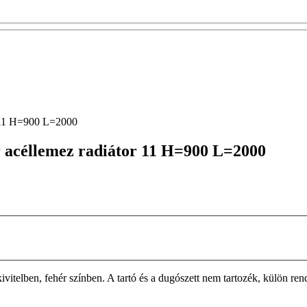
r 11 H=900 L=2000
 acéllemez radiátor 11 H=900 L=2000
n, fehér színben. A tartó és a dugószett nem tartozék, külön rendelh