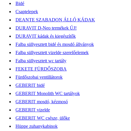
Bidé
Csaptelepek
DEANTE SZABADON ÁLLÓ KÁDAK
DURAVIT D-Neo termékek ÚJ!
DURAVIT kádak és kiegészítők
Falba süllyesztett bidé és mosdó állványok
Falba süllyesztett vizelde szerelőelemek
Falba süllyesztett wc tartály
FEKETE FÜRDŐSZOBA
Fürdőszobai ventillátorok
GEBERIT bidé
GEBERIT Monolith WC tartályok
GEBERIT mosdó, kézmosó
GEBERIT vizelde
GEBERIT WC csésze, ülőke
Hüppe zuhanykabinok