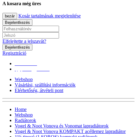
A kosara még üres
Kosár tartalmának megjelenítése
bezár
Bejelentkezés
Elfelejtette a jelszavát?
Bejelentkezés
Regisztráció
0670/365-7619
epgepoutlet@gmail.com
Webshop
Vásárlási, szállítási információk
Elérhetőség, átvételi pont
Home
Webshop
Radiátorok
Vogel & Noot Vonova és Vonomat lapradiátorok
Vogel & Noot Vonova KOMPAKT acéllemez lapradiátor
11k tipusú (1 SOROS) kompakt radiátorok