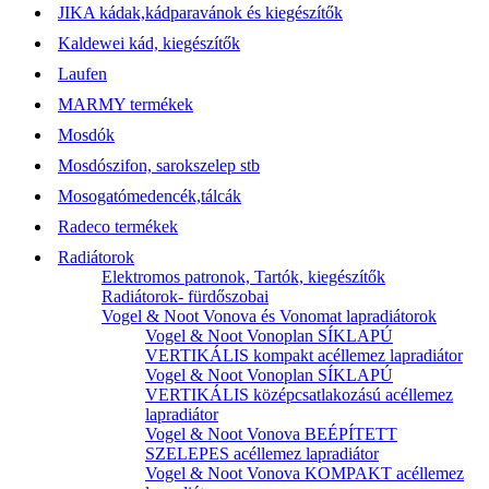
JIKA kádak,kádparavánok és kiegészítők
Kaldewei kád, kiegészítők
Laufen
MARMY termékek
Mosdók
Mosdószifon, sarokszelep stb
Mosogatómedencék,tálcák
Radeco termékek
Radiátorok
Elektromos patronok, Tartók, kiegészítők
Radiátorok- fürdőszobai
Vogel & Noot Vonova és Vonomat lapradiátorok
Vogel & Noot Vonoplan SÍKLAPÚ
VERTIKÁLIS kompakt acéllemez lapradiátor
Vogel & Noot Vonoplan SÍKLAPÚ
VERTIKÁLIS középcsatlakozású acéllemez
lapradiátor
Vogel & Noot Vonova BEÉPÍTETT
SZELEPES acéllemez lapradiátor
Vogel & Noot Vonova KOMPAKT acéllemez