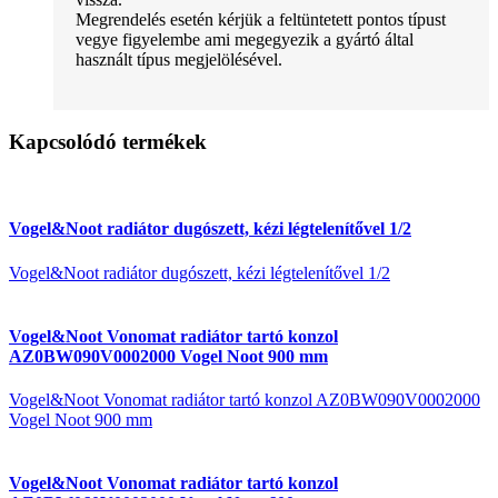
Megrendelés esetén kérjük a feltüntetett pontos típust
vegye figyelembe ami megegyezik a gyártó által
használt típus megjelölésével.
Kapcsolódó termékek
Vogel&Noot radiátor dugószett, kézi légtelenítővel 1/2
Vogel&Noot radiátor dugószett, kézi légtelenítővel 1/2
Vogel&Noot Vonomat radiátor tartó konzol
AZ0BW090V0002000 Vogel Noot 900 mm
Vogel&Noot Vonomat radiátor tartó konzol AZ0BW090V0002000
Vogel Noot 900 mm
Vogel&Noot Vonomat radiátor tartó konzol