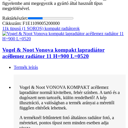
figyelembe ami megegyezik a gyártó által használt típus
megjelölésével.
Raktárkészlet:
Cikkszám: F1E1109005200000
11k tipusú (1 SOROS) kompakt radiátorok
Vogel & Noot Vonova kompakt lapradiátor
acéllemez radiátor 11 H=900 L=0520
Termék leírás
Vogel & Noot VONOVA KOMPAKT acéllemez
lapradiátor normál kivitelben, fehér színben. A tartó és a
dugószett nem tartozék, külön rendelhető! A kép
illusztráció, a valóságban a termék arányai a mérettől
függően eltérőek lehetnek.
A terméknél feltűntetett fotó általános radiátor fotó, a
méreteket, pontos típust nem minden esetben adja
vissza.