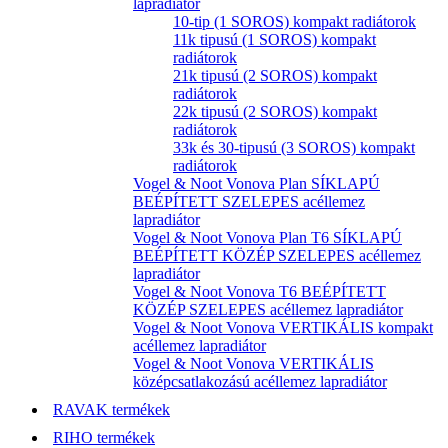
lapradiátor
10-tip (1 SOROS) kompakt radiátorok
11k tipusú (1 SOROS) kompakt
radiátorok
21k tipusú (2 SOROS) kompakt
radiátorok
22k tipusú (2 SOROS) kompakt
radiátorok
33k és 30-tipusú (3 SOROS) kompakt
radiátorok
Vogel & Noot Vonova Plan SÍKLAPÚ
BEÉPÍTETT SZELEPES acéllemez
lapradiátor
Vogel & Noot Vonova Plan T6 SÍKLAPÚ
BEÉPÍTETT KÖZÉP SZELEPES acéllemez
lapradiátor
Vogel & Noot Vonova T6 BEÉPÍTETT
KÖZÉP SZELEPES acéllemez lapradiátor
Vogel & Noot Vonova VERTIKÁLIS kompakt
acéllemez lapradiátor
Vogel & Noot Vonova VERTIKÁLIS
középcsatlakozású acéllemez lapradiátor
RAVAK termékek
RIHO termékek