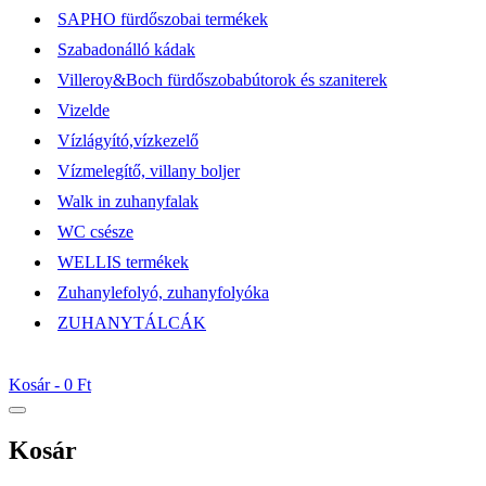
SAPHO fürdőszobai termékek
Szabadonálló kádak
Villeroy&Boch fürdőszobabútorok és szaniterek
Vizelde
Vízlágyító,vízkezelő
Vízmelegítő, villany boljer
Walk in zuhanyfalak
WC csésze
WELLIS termékek
Zuhanylefolyó, zuhanyfolyóka
ZUHANYTÁLCÁK
Kosár -
0 Ft
Kosár