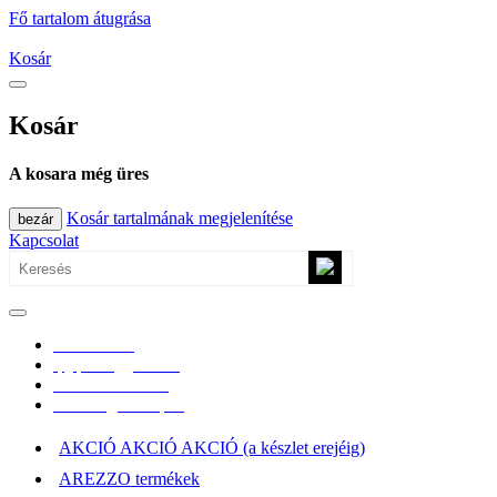
Fő tartalom átugrása
Kosár
Kosár
A kosara még üres
Kosár tartalmának megjelenítése
bezár
Kapcsolat
0670/365-7619
epgepoutlet@gmail.com
Vásárlási információk
Elérhetőség, átvételi pont
AKCIÓ AKCIÓ AKCIÓ (a készlet erejéig)
AREZZO termékek