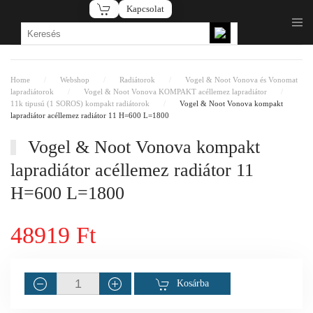
Kapcsolat
Fő tartalom átugrása
Home
Webshop
Radiátorok
Vogel & Noot Vonova és Vonomat
lapradiátorok
Vogel & Noot Vonova KOMPAKT acéllemez lapradiátor
11k tipusú (1 SOROS) kompakt radiátorok
Vogel & Noot Vonova kompakt
lapradiátor acéllemez radiátor 11 H=600 L=1800
Vogel & Noot Vonova kompakt
lapradiátor acéllemez radiátor 11
H=600 L=1800
48919 Ft
Kosárba