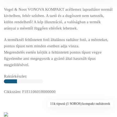
Vogel & Noot VONOVA KOMPAKT acéllemez lapradiátor normál
kivitelben, fehér színben. A tartó és a dugószett nem tartozék,
külön rendelhető! A kép illusztráció, a valóságban a termék
arányai a mérettől függően eltérőek lehetnek.
A terméknél feltűntetett fotó általános radiátor fotó, a méreteket,
pontos típust nem minden esetben adja vissza.
Megrendelés esetén kérjük a feltüntetett pontos típust vegye
figyelembe ami megegyezik a gyártó által használt típus
megjelölésével.
Raktárkészlet:
Cikkszám: F1E1106018000000
11k tipusú (1 SOROS) kompakt radiátorok