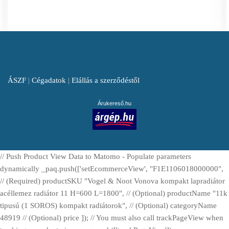
ÁSZF
|
Cégadatok
|
Elállás a szerződéstől
Árukereső.hu
// Push Product View Data to Matomo - Populate parameters
dynamically _paq.push(['setEcommerceView', "F1E1106018000000",
// (Required) productSKU "Vogel & Noot Vonova kompakt lapradiátor
acéllemez radiátor 11 H=600 L=1800", // (Optional) productName "11k
tipusú (1 SOROS) kompakt radiátorok", // (Optional) categoryName
48919 // (Optional) price ]); // You must also call trackPageView when