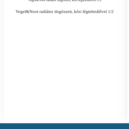
Vogel&Noot radiátor dugószett, kézi légtelenítővel 1/2