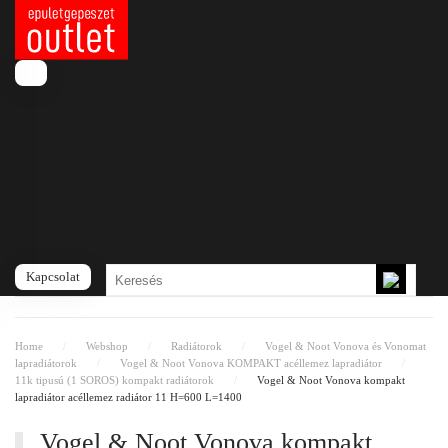
Fő tartalom átugrása
A kosara még üres
Kapcsolat
Home
Webshop
Radiátorok
Vogel & Noot Vonova és Vonomat
lapradiátorok
Vogel & Noot Vonova KOMPAKT acéllemez lapradiátor
11k tipusú (1 SOROS) kompakt radiátorok
Vogel & Noot Vonova kompakt
lapradiátor acéllemez radiátor 11 H=600 L=1400
Vogel & Noot Vonova kompakt