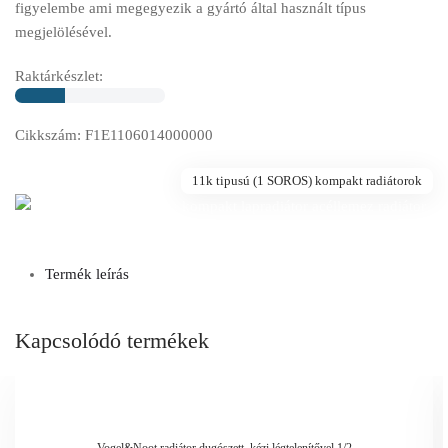
figyelembe ami megegyezik a gyártó által használt típus
megjelölésével.
Raktárkészlet:
Cikkszám: F1E1106014000000
11k tipusú (1 SOROS) kompakt radiátorok
Termék leírás
Kapcsolódó termékek
Vogel&Noot radiátor dugószett, kézi légtelenítővel 1/2