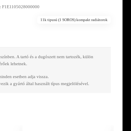
: F1E1105028000000
11k tipusú (1 SOROS) kompakt radiátorok
nben. A tartó és a dugószett nem tartozék, külön
érőek lehetnek.
 minden esetben adja vissza.
zik a gyártó által használt típus megjelölésével.