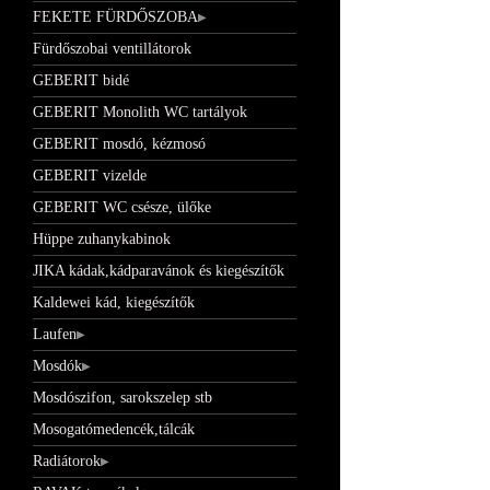
FEKETE FÜRDŐSZOBA
Fürdőszobai ventillátorok
GEBERIT bidé
GEBERIT Monolith WC tartályok
GEBERIT mosdó, kézmosó
GEBERIT vizelde
GEBERIT WC csésze, ülőke
Hüppe zuhanykabinok
JIKA kádak,kádparavánok és kiegészítők
Kaldewei kád, kiegészítők
Laufen
Mosdók
Mosdószifon, sarokszelep stb
Mosogatómedencék,tálcák
Radiátorok