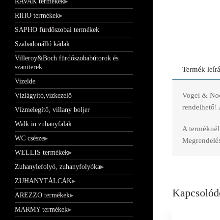
RAVAK termékek
RIHO termékek
SAPHO fürdőszobai termékek
Szabadonálló kádak
Villeroy&Boch fürdőszobabútorok és
szaniterek
Termék leír
Vizelde
Vogel & Noo
Vízlágyító,vízkezelő
rendelhető! 
Vízmelegítő, villany boljer
Walk in zuhanyfalak
A terméknél 
WC csésze
Megrendelés 
WELLIS termékek
Zuhanylefolyó, zuhanyfolyóka
ZUHANYTÁLCÁK
Kapcsolód
AREZZO termékek
MARMY termékek