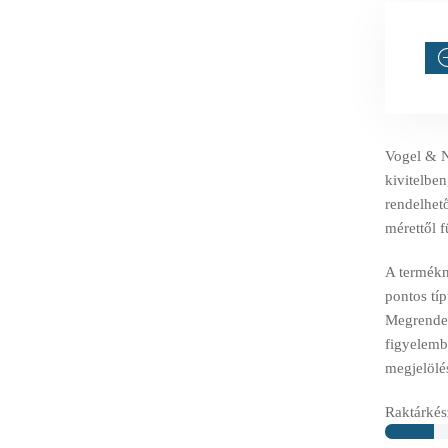
Vogel & 
kivitelben
rendelhető
mérettől 
A termékné
pontos tí
Megrendelé
figyelemb
megjelölé
Raktárkész