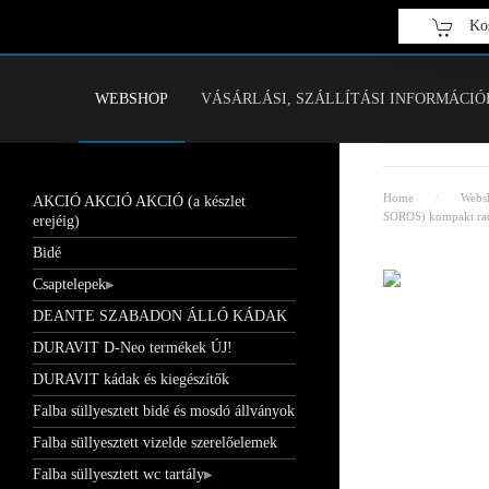
Kos
Fő tartalom átugrása
WEBSHOP
VÁSÁRLÁSI, SZÁLLÍTÁSI INFORMÁCIÓ
Home
Webs
AKCIÓ AKCIÓ AKCIÓ (a készlet
SOROS) kompakt rad
erejéig)
Bidé
Csaptelepek
DEANTE SZABADON ÁLLÓ KÁDAK
DURAVIT D-Neo termékek ÚJ!
DURAVIT kádak és kiegészítők
Falba süllyesztett bidé és mosdó állványok
Falba süllyesztett vizelde szerelőelemek
Falba süllyesztett wc tartály