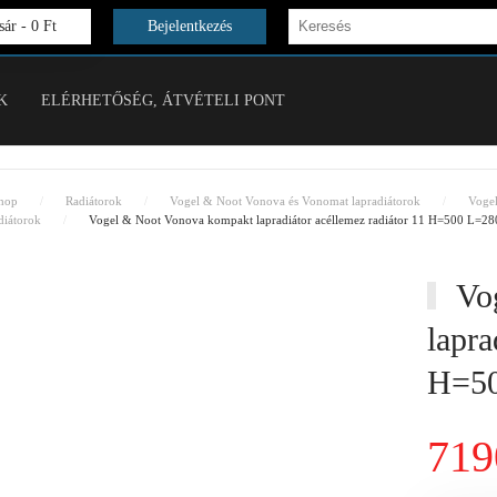
ár -
0 Ft
Bejelentkezés
K
ELÉRHETŐSÉG, ÁTVÉTELI PONT
hop
Radiátorok
Vogel & Noot Vonova és Vonomat lapradiátorok
Voge
iátorok
Vogel & Noot Vonova kompakt lapradiátor acéllemez radiátor 11 H=500 L=28
Vog
lapra
H=50
719