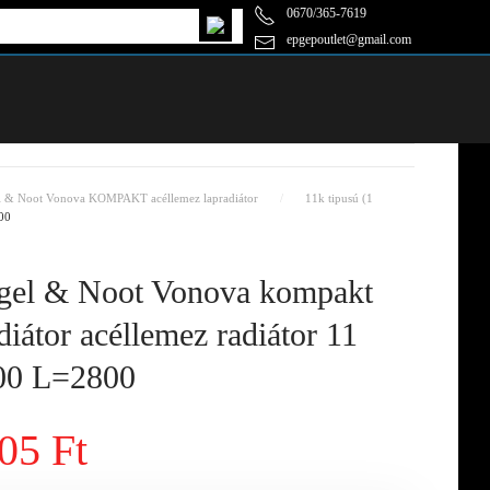
0670/365-7619
epgepoutlet@gmail.com
l & Noot Vonova KOMPAKT acéllemez lapradiátor
11k tipusú (1
00
el & Noot Vonova kompakt
diátor acéllemez radiátor 11
0 L=2800
05 Ft