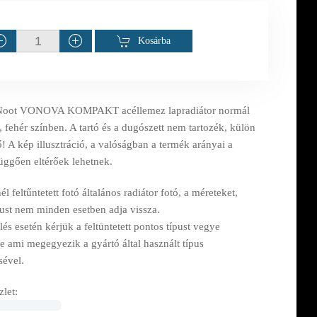
Kosárba
Noot VONOVA KOMPAKT acéllemez lapradiátor normál
, fehér színben. A tartó és a dugószett nem tartozék, külön
! A kép illusztráció, a valóságban a termék arányai a
függően eltérőek lehetnek.
l feltűntetett fotó általános radiátor fotó, a méreteket,
pust nem minden esetben adja vissza.
s esetén kérjük a feltüntetett pontos típust vegye
e ami megegyezik a gyártó által használt típus
sével.
let: