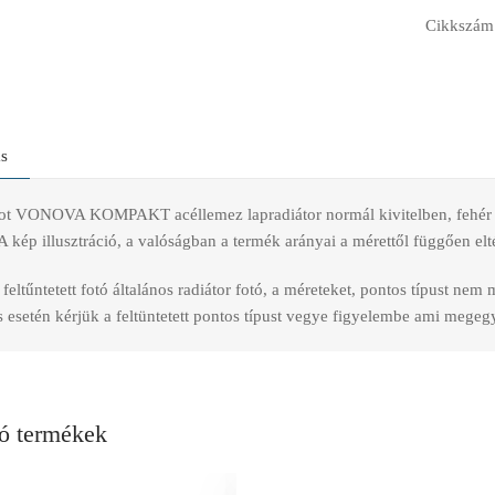
Cikkszám
ás
t VONOVA KOMPAKT acéllemez lapradiátor normál kivitelben, fehér szí
A kép illusztráció, a valóságban a termék arányai a mérettől függően elt
feltűntetett fotó általános radiátor fotó, a méreteket, pontos típust nem
esetén kérjük a feltüntetett pontos típust vegye figyelembe ami megegye
ó termékek