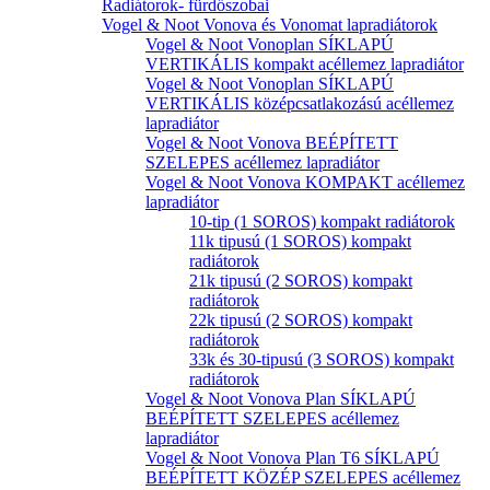
Radiátorok- fürdőszobai
Vogel & Noot Vonova és Vonomat lapradiátorok
Vogel & Noot Vonoplan SÍKLAPÚ
VERTIKÁLIS kompakt acéllemez lapradiátor
Vogel & Noot Vonoplan SÍKLAPÚ
VERTIKÁLIS középcsatlakozású acéllemez
lapradiátor
Vogel & Noot Vonova BEÉPÍTETT
SZELEPES acéllemez lapradiátor
Vogel & Noot Vonova KOMPAKT acéllemez
lapradiátor
10-tip (1 SOROS) kompakt radiátorok
11k tipusú (1 SOROS) kompakt
radiátorok
21k tipusú (2 SOROS) kompakt
radiátorok
22k tipusú (2 SOROS) kompakt
radiátorok
33k és 30-tipusú (3 SOROS) kompakt
radiátorok
Vogel & Noot Vonova Plan SÍKLAPÚ
BEÉPÍTETT SZELEPES acéllemez
lapradiátor
Vogel & Noot Vonova Plan T6 SÍKLAPÚ
BEÉPÍTETT KÖZÉP SZELEPES acéllemez