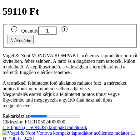
59110 Ft
Quantity
Kosárba
Vogel & Noot VONOVA KOMPAKT acéllemez lapradiátor normál
kivitelben, fehér színben. A tartó és a dugószett nem tartozék, külön
rendelhető! A kép illusztráció, a valóságban a termék arányai a
mérettől függően eltérőek lehetnek.
A terméknél feltűntetett fotó általános radiátor fotó, a méreteket,
pontos típust nem minden esetben adja vissza.
Megrendelés esetén kérjük a feltüntetett pontos típust vegye
figyelembe ami megegyezik a gyártó által használt típus
megjelölésével.
Raktárkészlet:
Cikkszám: F1E1105024000000
11k tipusú (1 SOROS) kompakt radiátorok