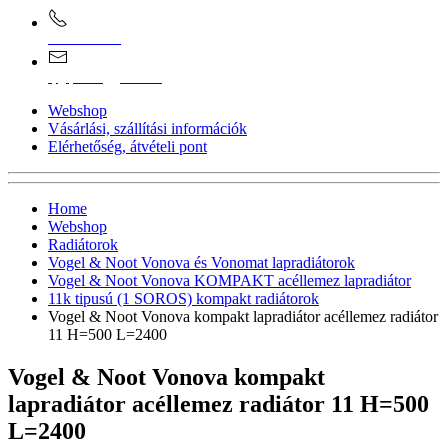
0670/365-7619
epgepoutlet@gmail.com
Webshop
Vásárlási, szállítási információk
Elérhetőség, átvételi pont
Home
Webshop
Radiátorok
Vogel & Noot Vonova és Vonomat lapradiátorok
Vogel & Noot Vonova KOMPAKT acéllemez lapradiátor
11k tipusú (1 SOROS) kompakt radiátorok
Vogel & Noot Vonova kompakt lapradiátor acéllemez radiátor
11 H=500 L=2400
Vogel & Noot Vonova kompakt
lapradiátor acéllemez radiátor 11 H=500
L=2400