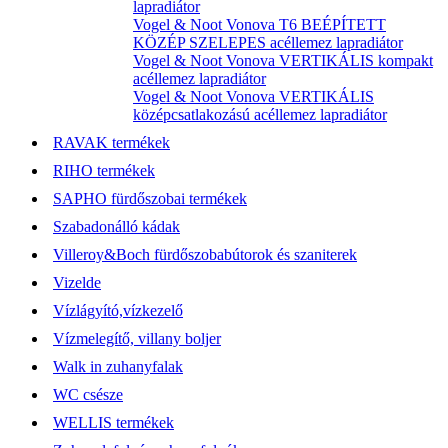
lapradiátor
Vogel & Noot Vonova T6 BEÉPÍTETT
KÖZÉP SZELEPES acéllemez lapradiátor
Vogel & Noot Vonova VERTIKÁLIS kompakt
acéllemez lapradiátor
Vogel & Noot Vonova VERTIKÁLIS
középcsatlakozású acéllemez lapradiátor
RAVAK termékek
RIHO termékek
SAPHO fürdőszobai termékek
Szabadonálló kádak
Villeroy&Boch fürdőszobabútorok és szaniterek
Vizelde
Vízlágyító,vízkezelő
Vízmelegítő, villany boljer
Walk in zuhanyfalak
WC csésze
WELLIS termékek