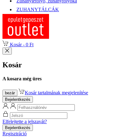
Zuhanylefolyó, zuhanyfolyóka
ZUHANYTÁLCÁK
Kosár -
0 Ft
Kosár
A kosara még üres
Kosár tartalmának megjelenítése
bezár
Bejelentkezés
Elfelejtette a jelszavát?
Bejelentkezés
Regisztráció