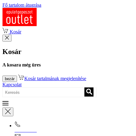
Fő tartalom átugrása
Kosár
Kosár
A kosara még üres
Kosár tartalmának megjelenítése
bezár
Kapcsolat
0670/365-7619