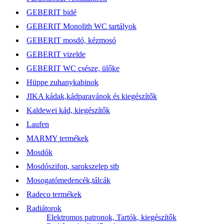
GEBERIT bidé
GEBERIT Monolith WC tartályok
GEBERIT mosdó, kézmosó
GEBERIT vizelde
GEBERIT WC csésze, ülőke
Hüppe zuhanykabinok
JIKA kádak,kádparavánok és kiegészítők
Kaldewei kád, kiegészítők
Laufen
MARMY termékek
Mosdók
Mosdószifon, sarokszelep stb
Mosogatómedencék,tálcák
Radeco termékek
Radiátorok
Elektromos patronok, Tartók, kiegészítők