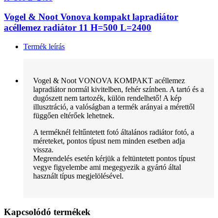
Vogel & Noot Vonova kompakt lapradiátor
acéllemez radiátor 11 H=500 L=2400
Termék leírás
Vogel & Noot VONOVA KOMPAKT acéllemez
lapradiátor normál kivitelben, fehér színben. A tartó és a
dugószett nem tartozék, külön rendelhető! A kép
illusztráció, a valóságban a termék arányai a mérettől
függően eltérőek lehetnek.
A terméknél feltűntetett fotó általános radiátor fotó, a
méreteket, pontos típust nem minden esetben adja
vissza.
Megrendelés esetén kérjük a feltüntetett pontos típust
vegye figyelembe ami megegyezik a gyártó által
használt típus megjelölésével.
Kapcsolódó termékek