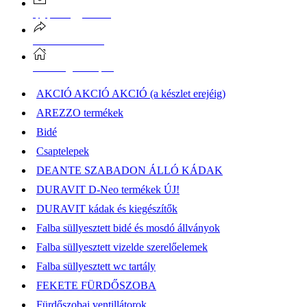
epgepoutlet@gmail.com
Vásárlási információk
Elérhetőség, átvételi pont
AKCIÓ AKCIÓ AKCIÓ (a készlet erejéig)
AREZZO termékek
Bidé
Csaptelepek
DEANTE SZABADON ÁLLÓ KÁDAK
DURAVIT D-Neo termékek ÚJ!
DURAVIT kádak és kiegészítők
Falba süllyesztett bidé és mosdó állványok
Falba süllyesztett vizelde szerelőelemek
Falba süllyesztett wc tartály
FEKETE FÜRDŐSZOBA
Fürdőszobai ventillátorok