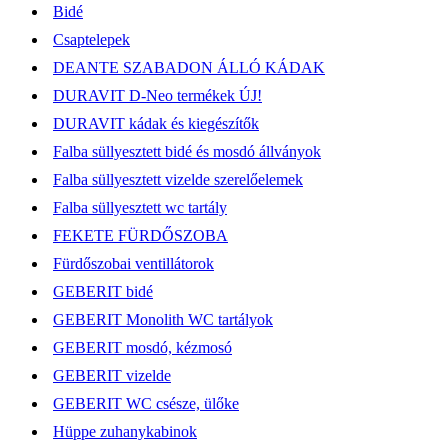
Bidé
Csaptelepek
DEANTE SZABADON ÁLLÓ KÁDAK
DURAVIT D-Neo termékek ÚJ!
DURAVIT kádak és kiegészítők
Falba süllyesztett bidé és mosdó állványok
Falba süllyesztett vizelde szerelőelemek
Falba süllyesztett wc tartály
FEKETE FÜRDŐSZOBA
Fürdőszobai ventillátorok
GEBERIT bidé
GEBERIT Monolith WC tartályok
GEBERIT mosdó, kézmosó
GEBERIT vizelde
GEBERIT WC csésze, ülőke
Hüppe zuhanykabinok