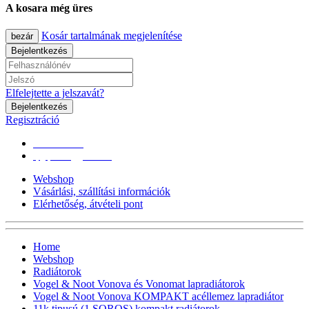
A kosara még üres
Kosár tartalmának megjelenítése
bezár
Bejelentkezés
Elfelejtette a jelszavát?
Bejelentkezés
Regisztráció
0670/365-7619
epgepoutlet@gmail.com
Webshop
Vásárlási, szállítási információk
Elérhetőség, átvételi pont
Home
Webshop
Radiátorok
Vogel & Noot Vonova és Vonomat lapradiátorok
Vogel & Noot Vonova KOMPAKT acéllemez lapradiátor
11k tipusú (1 SOROS) kompakt radiátorok