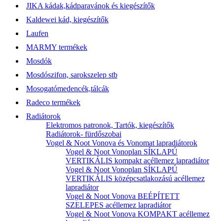
JIKA kádak,kádparavánok és kiegészítők
Kaldewei kád, kiegészítők
Laufen
MARMY termékek
Mosdók
Mosdószifon, sarokszelep stb
Mosogatómedencék,tálcák
Radeco termékek
Radiátorok
Elektromos patronok, Tartók, kiegészítők
Radiátorok- fürdőszobai
Vogel & Noot Vonova és Vonomat lapradiátorok
Vogel & Noot Vonoplan SÍKLAPÚ
VERTIKÁLIS kompakt acéllemez lapradiátor
Vogel & Noot Vonoplan SÍKLAPÚ
VERTIKÁLIS középcsatlakozású acéllemez
lapradiátor
Vogel & Noot Vonova BEÉPÍTETT
SZELEPES acéllemez lapradiátor
Vogel & Noot Vonova KOMPAKT acéllemez