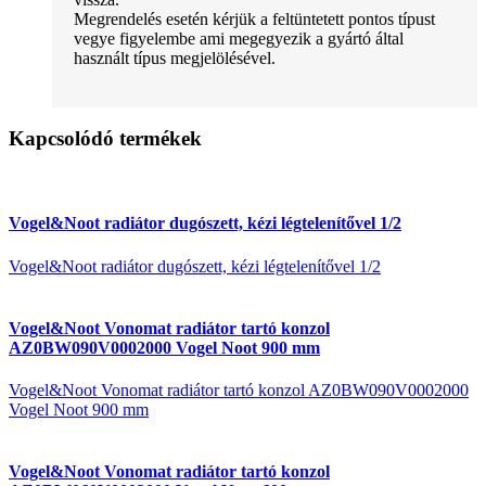
Megrendelés esetén kérjük a feltüntetett pontos típust
vegye figyelembe ami megegyezik a gyártó által
használt típus megjelölésével.
Kapcsolódó termékek
Vogel&Noot radiátor dugószett, kézi légtelenítővel 1/2
Vogel&Noot radiátor dugószett, kézi légtelenítővel 1/2
Vogel&Noot Vonomat radiátor tartó konzol
AZ0BW090V0002000 Vogel Noot 900 mm
Vogel&Noot Vonomat radiátor tartó konzol AZ0BW090V0002000
Vogel Noot 900 mm
Vogel&Noot Vonomat radiátor tartó konzol