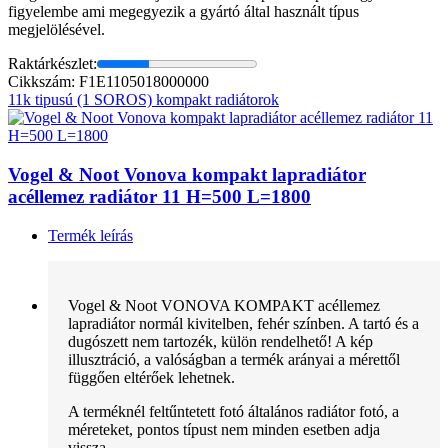
figyelembe ami megegyezik a gyártó által használt típus
megjelölésével.
Raktárkészlet:
Cikkszám: F1E1105018000000
11k tipusú (1 SOROS) kompakt radiátorok
Vogel & Noot Vonova kompakt lapradiátor
acéllemez radiátor 11 H=500 L=1800
Termék leírás
Vogel & Noot VONOVA KOMPAKT acéllemez
lapradiátor normál kivitelben, fehér színben. A tartó és a
dugószett nem tartozék, külön rendelhető! A kép
illusztráció, a valóságban a termék arányai a mérettől
függően eltérőek lehetnek.
A terméknél feltűntetett fotó általános radiátor fotó, a
méreteket, pontos típust nem minden esetben adja
vissza.