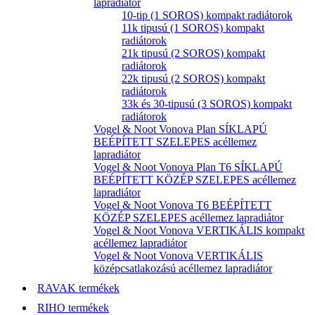
lapradiátor
10-tip (1 SOROS) kompakt radiátorok
11k tipusú (1 SOROS) kompakt
radiátorok
21k tipusú (2 SOROS) kompakt
radiátorok
22k tipusú (2 SOROS) kompakt
radiátorok
33k és 30-tipusú (3 SOROS) kompakt
radiátorok
Vogel & Noot Vonova Plan SÍKLAPÚ
BEÉPÍTETT SZELEPES acéllemez
lapradiátor
Vogel & Noot Vonova Plan T6 SÍKLAPÚ
BEÉPÍTETT KÖZÉP SZELEPES acéllemez
lapradiátor
Vogel & Noot Vonova T6 BEÉPÍTETT
KÖZÉP SZELEPES acéllemez lapradiátor
Vogel & Noot Vonova VERTIKÁLIS kompakt
acéllemez lapradiátor
Vogel & Noot Vonova VERTIKÁLIS
középcsatlakozású acéllemez lapradiátor
RAVAK termékek
RIHO termékek