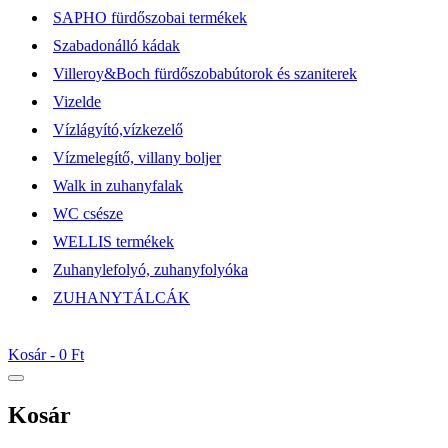
SAPHO fürdőszobai termékek
Szabadonálló kádak
Villeroy&Boch fürdőszobabútorok és szaniterek
Vizelde
Vízlágyító,vízkezelő
Vízmelegítő, villany boljer
Walk in zuhanyfalak
WC csésze
WELLIS termékek
Zuhanylefolyó, zuhanyfolyóka
ZUHANYTÁLCÁK
Kosár -
0 Ft
Kosár