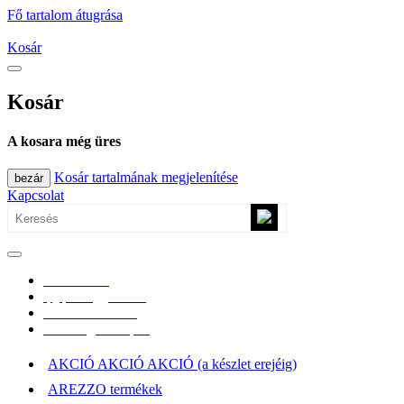
Fő tartalom átugrása
Kosár
Kosár
A kosara még üres
Kosár tartalmának megjelenítése
bezár
Kapcsolat
0670/365-7619
epgepoutlet@gmail.com
Vásárlási információk
Elérhetőség, átvételi pont
AKCIÓ AKCIÓ AKCIÓ (a készlet erejéig)
AREZZO termékek