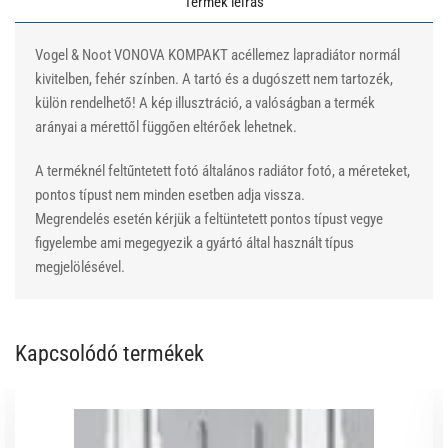
Termék leírás
Vogel & Noot VONOVA KOMPAKT acéllemez lapradiátor normál
kivitelben, fehér színben. A tartó és a dugószett nem tartozék,
külön rendelhető! A kép illusztráció, a valóságban a termék
arányai a mérettől függően eltérőek lehetnek.
A terméknél feltűntetett fotó általános radiátor fotó, a méreteket,
pontos típust nem minden esetben adja vissza.
Megrendelés esetén kérjük a feltüntetett pontos típust vegye
figyelembe ami megegyezik a gyártó által használt típus
megjelölésével.
Kapcsolódó termékek