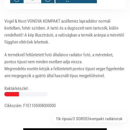
Vogel & Noot VONOVA KOMPAKT acéllemez lapradiátor normál
kivitelben, fehér színben. A tartó és a dugószett nem tartozék, külön
rendelhető! A kép illusztráció, a valóságban a termék arányai a mérettől
függően eltérőek lehetnek.
A terméknél feltűntetett fotó általános radiátor fotó, a méreteket,
pontos típust nem minden esetben adja vissza.
Megrendelés esetén kérjük a feltüntetett pontos típust vegye figyelembe
ami megegyezik a gyártó által használt típus megjelölésével.
Raktárkészlet:
Cikkszám: F1E1105008000000
11k tipusú (1 SOROS) kompakt radiátorok