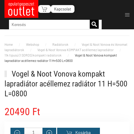
Kapcsolat
Fő tartalom átugrása
Home
Webshop
Radiátorok
Vogel & Noot Vonova és Vonomat
lapradiátorok
Vogel & Noot Vonova KOMPAKT acéllemez lapradiátor
11k tipusú (1 SOROS) kompakt radiátorok
Vogel & Noot Vonova kompakt
lapradiátor acéllemez radiátor 11 H=500 L=0800
Vogel & Noot Vonova kompakt
lapradiátor acéllemez radiátor 11 H=500
L=0800
20490 Ft
Kosárba