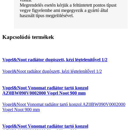
Megrendelés esetén kérjük a feltüntetett pontos típust
vegye figyelembe ami megegyezik a gyártó által
használt típus megjelölésével.
Kapcsolódó termékek
Vogel&Noot radiátor dugószett, kézi légtelenítővel 1/2
Vogel&Noot radiátor dugószett, kézi légtelenítővel 1/2
Vogel&Noot Vonomat radiátor tartó konzol
AZ0BW090V0002000 Vogel Noot 900 mm
Vogel&Noot Vonomat radiátor tartó konzol AZ0BW090V0002000
Vogel Noot 900 mm
Vogel&Noot Vonomat radiátor tartó konzol