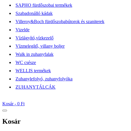
SAPHO fürdőszobai termékek
Szabadonálló kádak
Villeroy&Boch fürdőszobabútorok és szaniterek
Vizelde
Vízlágyító,vízkezelő
Vízmelegítő, villany boljer
Walk in zuhanyfalak
WC csésze
WELLIS termékek
Zuhanylefolyó, zuhanyfolyóka
ZUHANYTÁLCÁK
Kosár -
0 Ft
Kosár