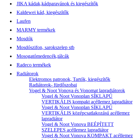
JIKA kádak,kádparavánok és kiegészítők
Kaldewei kád, kiegészítők
Laufen
MARMY termékek
Mosdók
Mosdószifon, sarokszelep stb
Mosogatómedencék,tálcák
Radeco termékek
Radiátorok
Elektromos patronok, Tartók, kiegészítők
Radiátorok- fürdőszobai
Vogel & Noot Vonova és Vonomat lapradiátorok
Vogel & Noot Vonoplan SÍKLAPÚ
VERTIKÁLIS kompakt acéllemez lapradiátor
Vogel & Noot Vonoplan SÍKLAPÚ
VERTIKÁLIS középcsatlakozású acéllemez
lapradiátor
Vogel & Noot Vonova BEÉPÍTETT
SZELEPES acéllemez lapradiátor
Vogel & Noot Vonova KOMPAKT acéllemez