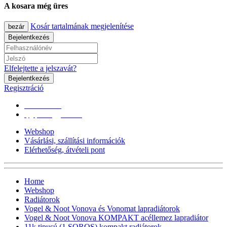
A kosara még üres
Kosár tartalmának megjelenítése
bezár
Bejelentkezés
Elfelejtette a jelszavát?
Bejelentkezés
Regisztráció
0670/365-7619
epgepoutlet@gmail.com
Webshop
Vásárlási, szállítási információk
Elérhetőség, átvételi pont
Home
Webshop
Radiátorok
Vogel & Noot Vonova és Vonomat lapradiátorok
Vogel & Noot Vonova KOMPAKT acéllemez lapradiátor
11k tipusú (1 SOROS) kompakt radiátorok