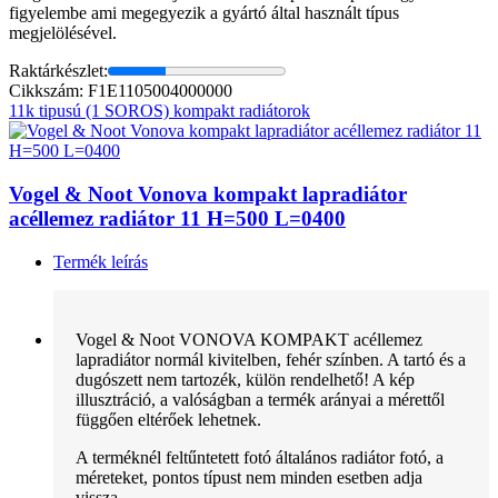
figyelembe ami megegyezik a gyártó által használt típus
megjelölésével.
Raktárkészlet:
Cikkszám: F1E1105004000000
11k tipusú (1 SOROS) kompakt radiátorok
Vogel & Noot Vonova kompakt lapradiátor
acéllemez radiátor 11 H=500 L=0400
Termék leírás
Vogel & Noot VONOVA KOMPAKT acéllemez
lapradiátor normál kivitelben, fehér színben. A tartó és a
dugószett nem tartozék, külön rendelhető! A kép
illusztráció, a valóságban a termék arányai a mérettől
függően eltérőek lehetnek.
A terméknél feltűntetett fotó általános radiátor fotó, a
méreteket, pontos típust nem minden esetben adja
vissza.