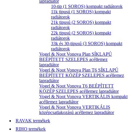
lapradiátor
10-tip (1 SOROS) kompakt radiátorok
11k tipusú (1 SOROS) kompakt
radiátorok
21k tipusú (2 SOROS) kompakt
radiátorok
22k tipusú (2 SOROS) kompakt
radiátorok
33k és 30-tipusú (3 SOROS) kompakt
radiátorok
Vogel & Noot Vonova Plan SÍKLAPÚ
BEÉPÍTETT SZELEPES acéllemez
lapradiátor
Vogel & Noot Vonova Plan T6 SÍKLAPÚ
BEÉPÍTETT KÖZÉP SZELEPES acéllemez
lapradiátor
Vogel & Noot Vonova T6 BEÉPÍTETT
KÖZÉP SZELEPES acéllemez lapradiátor
Vogel & Noot Vonova VERTIKÁLIS kompakt
acéllemez lapradiátor
Vogel & Noot Vonova VERTIKÁLIS
középcsatlakozású acéllemez lapradiátor
RAVAK termékek
RIHO termékek