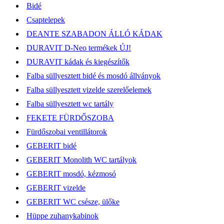
Bidé
Csaptelepek
DEANTE SZABADON ÁLLÓ KÁDAK
DURAVIT D-Neo termékek ÚJ!
DURAVIT kádak és kiegészítők
Falba süllyesztett bidé és mosdó állványok
Falba süllyesztett vizelde szerelőelemek
Falba süllyesztett wc tartály
FEKETE FÜRDŐSZOBA
Fürdőszobai ventillátorok
GEBERIT bidé
GEBERIT Monolith WC tartályok
GEBERIT mosdó, kézmosó
GEBERIT vizelde
GEBERIT WC csésze, ülőke
Hüppe zuhanykabinok