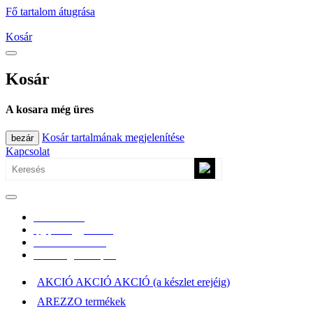
Fő tartalom átugrása
Kosár
Kosár
A kosara még üres
Kosár tartalmának megjelenítése
bezár
Kapcsolat
0670/365-7619
epgepoutlet@gmail.com
Vásárlási információk
Elérhetőség, átvételi pont
AKCIÓ AKCIÓ AKCIÓ (a készlet erejéig)
AREZZO termékek