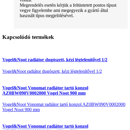
Megrendelés esetén kérjük a feltüntetett pontos típust
vegye figyelembe ami megegyezik a gyártó által
használt típus megjelölésével.
Kapcsolódó termékek
Vogel&Noot radiátor dugószett, kézi légtelenítővel 1/2
Vogel&Noot radiátor dugószett, kézi légtelenítővel 1/2
Vogel&Noot Vonomat radiátor tartó konzol
AZ0BW090V0002000 Vogel Noot 900 mm
Vogel&Noot Vonomat radiátor tartó konzol AZ0BW090V0002000
Vogel Noot 900 mm
Vogel&Noot Vonomat radiátor tartó konzol