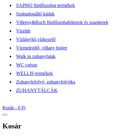
SAPHO fürdőszobai termékek
Szabadonálló kádak
Villeroy&Boch fürdőszobabútorok és szaniterek
Vizelde
Vízlágyító,vízkezelő
Vízmelegítő, villany boljer
Walk in zuhanyfalak
WC csésze
WELLIS termékek
Zuhanylefolyó, zuhanyfolyóka
ZUHANYTÁLCÁK
Kosár -
0 Ft
Kosár