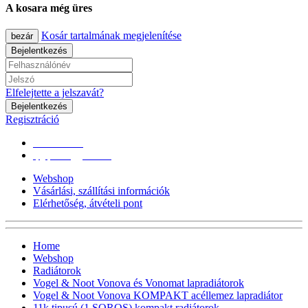
A kosara még üres
Kosár tartalmának megjelenítése
bezár
Bejelentkezés
Elfelejtette a jelszavát?
Bejelentkezés
Regisztráció
0670/365-7619
epgepoutlet@gmail.com
Webshop
Vásárlási, szállítási információk
Elérhetőség, átvételi pont
Home
Webshop
Radiátorok
Vogel & Noot Vonova és Vonomat lapradiátorok
Vogel & Noot Vonova KOMPAKT acéllemez lapradiátor
11k tipusú (1 SOROS) kompakt radiátorok