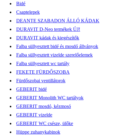
Bidé
Csaptelepek
DEANTE SZABADON ÁLLÓ KÁDAK
DURAVIT D-Neo termékek ÚJ!
DURAVIT kádak és kiegészítők
Falba süllyesztett bidé és mosdó állványok
Falba süllyesztett vizelde szerelőelemek
Falba süllyesztett wc tartály
FEKETE FÜRDŐSZOBA
Fürdőszobai ventillátorok
GEBERIT bidé
GEBERIT Monolith WC tartályok
GEBERIT mosdó, kézmosó
GEBERIT vizelde
GEBERIT WC csésze, ülőke
Hüppe zuhanykabinok