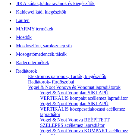
JIKA kádak,kádparavánok és kiegészítők
Kaldewei kád, kiegészítők
Laufen
MARMY termékek
Mosdók
Mosdószifon, sarokszelep stb
Mosogatómedencék,tálcák
Radeco termékek
Radiátorok
Elektromos patronok, Tartók, kiegészítők
Radiátorok- fürdőszobai
Vogel & Noot Vonova és Vonomat lapradiátorok
Vogel & Noot Vonoplan SÍKLAPÚ
VERTIKÁLIS kompakt acéllemez lapradiátor
Vogel & Noot Vonoplan SÍKLAPÚ
VERTIKÁLIS középcsatlakozású acéllemez
lapradiátor
Vogel & Noot Vonova BEÉPÍTETT
SZELEPES acéllemez lapradiátor
Vogel & Noot Vonova KOMPAKT acéllemez