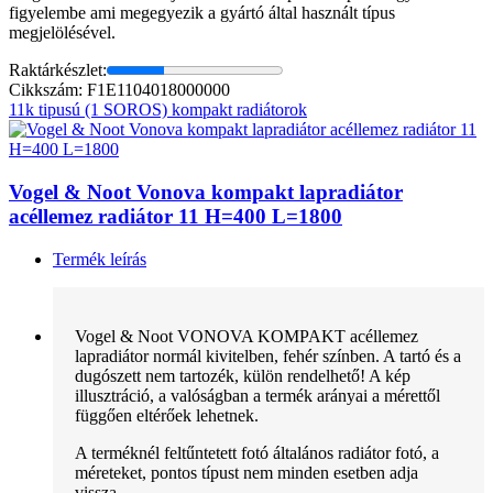
figyelembe ami megegyezik a gyártó által használt típus
megjelölésével.
Raktárkészlet:
Cikkszám: F1E1104018000000
11k tipusú (1 SOROS) kompakt radiátorok
Vogel & Noot Vonova kompakt lapradiátor
acéllemez radiátor 11 H=400 L=1800
Termék leírás
Vogel & Noot VONOVA KOMPAKT acéllemez
lapradiátor normál kivitelben, fehér színben. A tartó és a
dugószett nem tartozék, külön rendelhető! A kép
illusztráció, a valóságban a termék arányai a mérettől
függően eltérőek lehetnek.
A terméknél feltűntetett fotó általános radiátor fotó, a
méreteket, pontos típust nem minden esetben adja
vissza.