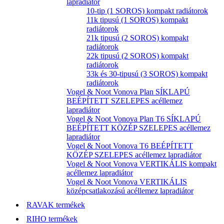
lapradiátor
10-tip (1 SOROS) kompakt radiátorok
11k tipusú (1 SOROS) kompakt
radiátorok
21k tipusú (2 SOROS) kompakt
radiátorok
22k tipusú (2 SOROS) kompakt
radiátorok
33k és 30-tipusú (3 SOROS) kompakt
radiátorok
Vogel & Noot Vonova Plan SÍKLAPÚ
BEÉPÍTETT SZELEPES acéllemez
lapradiátor
Vogel & Noot Vonova Plan T6 SÍKLAPÚ
BEÉPÍTETT KÖZÉP SZELEPES acéllemez
lapradiátor
Vogel & Noot Vonova T6 BEÉPÍTETT
KÖZÉP SZELEPES acéllemez lapradiátor
Vogel & Noot Vonova VERTIKÁLIS kompakt
acéllemez lapradiátor
Vogel & Noot Vonova VERTIKÁLIS
középcsatlakozású acéllemez lapradiátor
RAVAK termékek
RIHO termékek