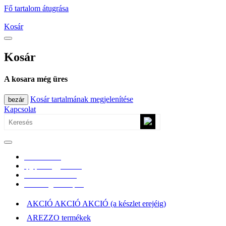
Fő tartalom átugrása
Kosár
Kosár
A kosara még üres
Kosár tartalmának megjelenítése
bezár
Kapcsolat
0670/365-7619
epgepoutlet@gmail.com
Vásárlási információk
Elérhetőség, átvételi pont
AKCIÓ AKCIÓ AKCIÓ (a készlet erejéig)
AREZZO termékek