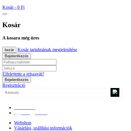
Kosár -
0 Ft
Kosár
A kosara még üres
Kosár tartalmának megjelenítése
bezár
Bejelentkezés
Elfelejtette a jelszavát?
Bejelentkezés
Regisztráció
0670/365-7619
epgepoutlet@gmail.com
Webshop
Vásárlási, szállítási információk