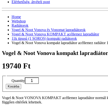
Elérhetőség, átvételi pont
Home
Webshop
Radiátorok
Vogel & Noot Vonova és Vonomat lapradiátorok
Vogel & Noot Vonova KOMPAKT acéllemez lapradiátor
11k tipusú (1 SOROS) kompakt radiátorok
Vogel & Noot Vonova kompakt lapradiátor acéllemez radiáto
Vogel & Noot Vonova kompakt lapradiátor
19740 Ft
Quantity
Kosárba
Vogel & Noot VONOVA KOMPAKT acéllemez lapradiátor normál kivitelbe
függően eltérőek lehetnek.