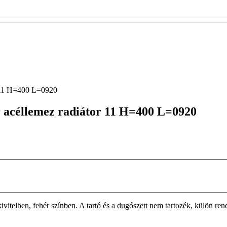
r 11 H=400 L=0920
 acéllemez radiátor 11 H=400 L=0920
n, fehér színben. A tartó és a dugószett nem tartozék, külön rendelh