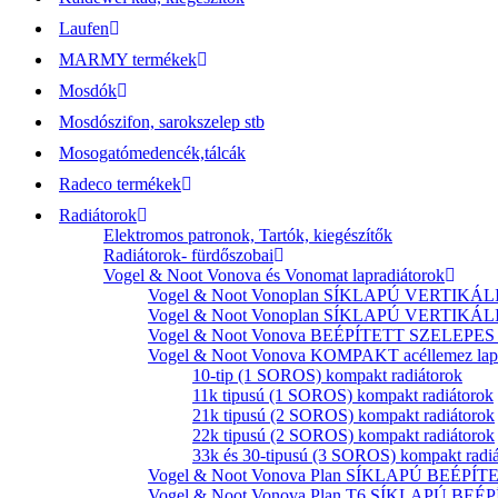
Laufen
MARMY termékek
Mosdók
Mosdószifon, sarokszelep stb
Mosogatómedencék,tálcák
Radeco termékek
Radiátorok
Elektromos patronok, Tartók, kiegészítők
Radiátorok- fürdőszobai
Vogel & Noot Vonova és Vonomat lapradiátorok
Vogel & Noot Vonoplan SÍKLAPÚ VERTIKÁLIS k
Vogel & Noot Vonoplan SÍKLAPÚ VERTIKÁLIS kö
Vogel & Noot Vonova BEÉPÍTETT SZELEPES acé
Vogel & Noot Vonova KOMPAKT acéllemez lapr
10-tip (1 SOROS) kompakt radiátorok
11k tipusú (1 SOROS) kompakt radiátorok
21k tipusú (2 SOROS) kompakt radiátorok
22k tipusú (2 SOROS) kompakt radiátorok
33k és 30-tipusú (3 SOROS) kompakt radi
Vogel & Noot Vonova Plan SÍKLAPÚ BEÉPÍTET
Vogel & Noot Vonova Plan T6 SÍKLAPÚ BEÉP