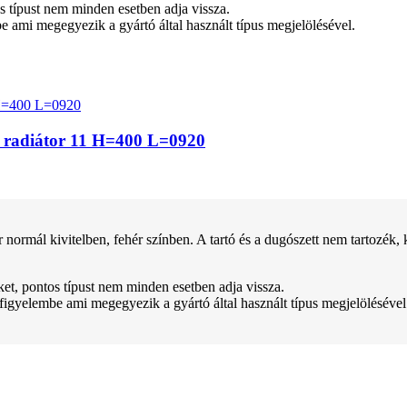
tos típust nem minden esetben adja vissza.
be ami megegyezik a gyártó által használt típus megjelölésével.
z radiátor 11 H=400 L=0920
kivitelben, fehér színben. A tartó és a dugószett nem tartozék, kül
teket, pontos típust nem minden esetben adja vissza.
 figyelembe ami megegyezik a gyártó által használt típus megjelölésével