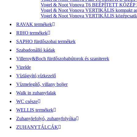
Vogel & Noot Vonova T6 BEÉPÍTETT KÖZÉP SZ
Vogel & Noot Vonova VERTIKÁLIS kompakt acél
Vogel & Noot Vonova VERTIKÁLIS középcsatlako
RAVAK termékek
RIHO termékek
SAPHO fürdőszobai termékek
Szabadonálló kádak
Villeroy&Boch fürdőszobabútorok és szaniterek
Vizelde
Vízlágyító,vízkezelő
Vízmelegítő, villany boljer
Walk in zuhanyfalak
WC csésze
WELLIS termékek
Zuhanylefolyó, zuhanyfolyóka
ZUHANYTÁLCÁK