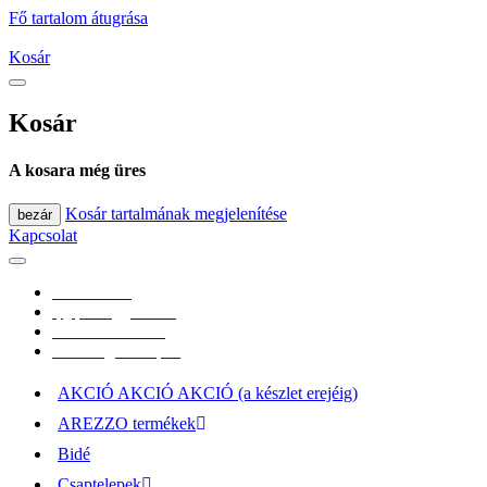
Fő tartalom átugrása
Kosár
Kosár
A kosara még üres
Kosár tartalmának megjelenítése
bezár
Kapcsolat
0670/365-7619
epgepoutlet@gmail.com
Vásárlási információk
Elérhetőség, átvételi pont
AKCIÓ AKCIÓ AKCIÓ (a készlet erejéig)
AREZZO termékek
Bidé
Csaptelepek