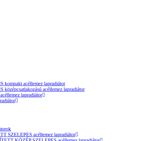
ompakt acéllemez lapradiátor
zépcsatlakozású acéllemez lapradiátor
llemez lapradiátor
adiátor
átorok
T SZELEPES acéllemez lapradiátor
ÍTETT KÖZÉP SZELEPES acéllemez lapradiátor