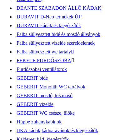
DEANTE SZABADON ÁLLÓ KÁDAK
DURAVIT D-Neo termékek ÚJ!
DURAVIT kádak és kiegészítők
Falba süllyesztett bidé és mosdó állványok
Falba süllyesztett vizelde szerelőelemek
Falba süllyesztett wc tartály
FEKETE FÜRDŐSZOBA
Fürdőszobai ventillátorok
GEBERIT bidé
GEBERIT Monolith WC tartályok
GEBERIT mosdó, kézmosó
GEBERIT vizelde
GEBERIT WC csésze, ülőke
Hüppe zuhanykabinok
JIKA kádak,kádparavánok és kiegészítők
Kaldewei kád, kiegészítők