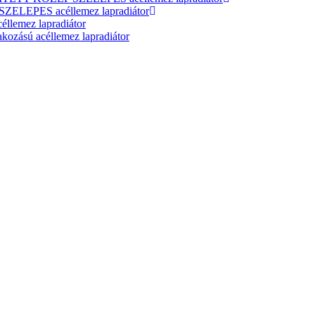
ELEPES acéllemez lapradiátor
lemez lapradiátor
zású acéllemez lapradiátor