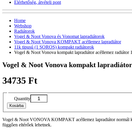
Elérhetőség, átvételi pont
Home
Webshop
Radiátorok
Vogel & Noot Vonova és Vonomat lapradiátorok
Vogel & Noot Vonova KOMPAKT acéllemez lapradiátor
11k tipusú (1 SOROS) kompakt radiátorok
Vogel & Noot Vonova kompakt lapradiátor acéllemez radiáto
Vogel & Noot Vonova kompakt lapradiátor
34735 Ft
Quantity
Kosárba
Vogel & Noot VONOVA KOMPAKT acéllemez lapradiátor normál kivitelbe
függően eltérőek lehetnek.