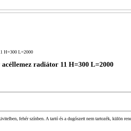
r 11 H=300 L=2000
 acéllemez radiátor 11 H=300 L=2000
n, fehér színben. A tartó és a dugószett nem tartozék, külön rendelh