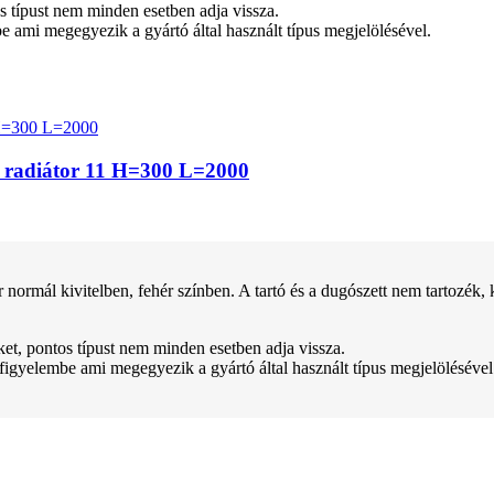
tos típust nem minden esetben adja vissza.
be ami megegyezik a gyártó által használt típus megjelölésével.
z radiátor 11 H=300 L=2000
kivitelben, fehér színben. A tartó és a dugószett nem tartozék, kül
teket, pontos típust nem minden esetben adja vissza.
 figyelembe ami megegyezik a gyártó által használt típus megjelölésével