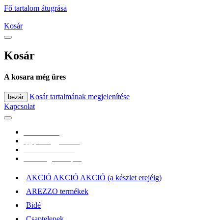
Fő tartalom átugrása
Kosár
Kosár
A kosara még üres
Kosár tartalmának megjelenítése
bezár
Kapcsolat
0670/365-7619
epgepoutlet@gmail.com
Vásárlási információk
Elérhetőség, átvételi pont
AKCIÓ AKCIÓ AKCIÓ (a készlet erejéig)
AREZZO termékek
Bidé
Csaptelepek