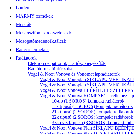
Laufen
MARMY termékek
Mosdók
Mosdószifon, sarokszelep stb
Mosogatómedencék,tálcák
Radeco termékek
Radiátorok
Elektromos patronok, Tartók, kiegészítők
Radiátorok- fürdőszobai
Vogel & Noot Vonova és Vonomat lapradiátorok
Vogel & Noot Vonoplan SÍKLAPÚ VERTIKÁLIS k
Vogel & Noot Vonoplan SÍKLAPÚ VERTIKÁLIS kö
Vogel & Noot Vonova BEÉPÍTETT SZELEPES acé
Vogel & Noot Vonova KOMPAKT acéllemez lapr
10-tip (1 SOROS) kompakt radiátorok
11k tipusú (1 SOROS) kompakt radiátorok
21k tipusú (2 SOROS) kompakt radiátorok
22k tipusú (2 SOROS) kompakt radiátorok
33k és 30-tipusú (3 SOROS) kompakt radi
Vogel & Noot Vonova Plan SÍKLAPÚ BEÉPÍTET
Vogel & Noot Vonova Plan T6 SÍKLAPÚ BEÉP