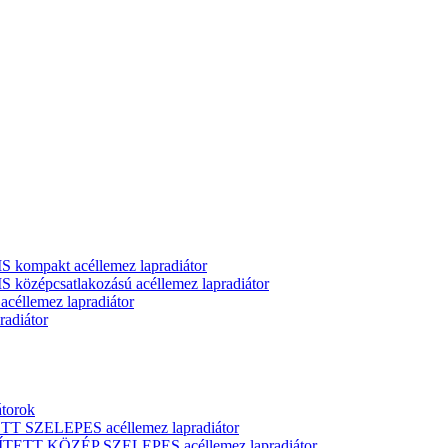
ompakt acéllemez lapradiátor
zépcsatlakozású acéllemez lapradiátor
llemez lapradiátor
adiátor
átorok
T SZELEPES acéllemez lapradiátor
ÍTETT KÖZÉP SZELEPES acéllemez lapradiátor