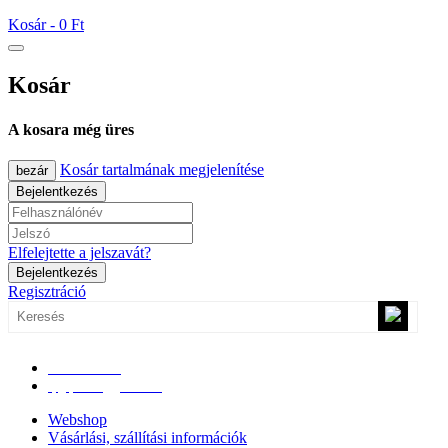
Kosár -
0 Ft
Kosár
A kosara még üres
Kosár tartalmának megjelenítése
bezár
Bejelentkezés
Elfelejtette a jelszavát?
Bejelentkezés
Regisztráció
0670/365-7619
epgepoutlet@gmail.com
Webshop
Vásárlási, szállítási információk