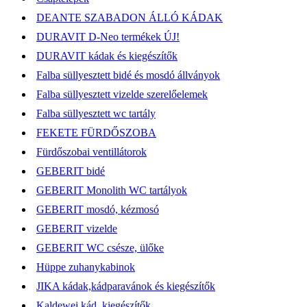
DEANTE SZABADON ÁLLÓ KÁDAK
DURAVIT D-Neo termékek ÚJ!
DURAVIT kádak és kiegészítők
Falba süllyesztett bidé és mosdó állványok
Falba süllyesztett vizelde szerelőelemek
Falba süllyesztett wc tartály
FEKETE FÜRDŐSZOBA
Fürdőszobai ventillátorok
GEBERIT bidé
GEBERIT Monolith WC tartályok
GEBERIT mosdó, kézmosó
GEBERIT vizelde
GEBERIT WC csésze, ülőke
Hüppe zuhanykabinok
JIKA kádak,kádparavánok és kiegészítők
Kaldewei kád, kiegészítők