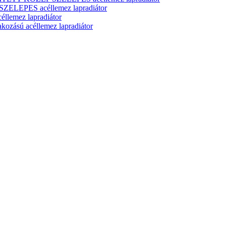
ELEPES acéllemez lapradiátor
lemez lapradiátor
zású acéllemez lapradiátor