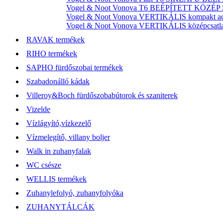
Vogel & Noot Vonova T6 BEÉPÍTETT KÖZÉP SZ
Vogel & Noot Vonova VERTIKÁLIS kompakt acél
Vogel & Noot Vonova VERTIKÁLIS középcsatlako
RAVAK termékek
RIHO termékek
SAPHO fürdőszobai termékek
Szabadonálló kádak
Villeroy&Boch fürdőszobabútorok és szaniterek
Vizelde
Vízlágyító,vízkezelő
Vízmelegítő, villany boljer
Walk in zuhanyfalak
WC csésze
WELLIS termékek
Zuhanylefolyó, zuhanyfolyóka
ZUHANYTÁLCÁK