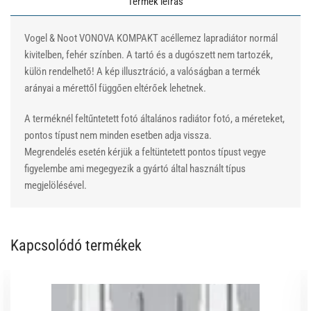
Termék leírás
Vogel & Noot VONOVA KOMPAKT acéllemez lapradiátor normál
kivitelben, fehér színben. A tartó és a dugószett nem tartozék,
külön rendelhető! A kép illusztráció, a valóságban a termék
arányai a mérettől függően eltérőek lehetnek.
A terméknél feltűntetett fotó általános radiátor fotó, a méreteket,
pontos típust nem minden esetben adja vissza.
Megrendelés esetén kérjük a feltüntetett pontos típust vegye
figyelembe ami megegyezik a gyártó által használt típus
megjelölésével.
Kapcsolódó termékek