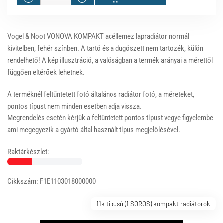
Vogel & Noot VONOVA KOMPAKT acéllemez lapradiátor normál
kivitelben, fehér színben. A tartó és a dugószett nem tartozék, külön
rendelhető! A kép illusztráció, a valóságban a termék arányai a mérettől
függően eltérőek lehetnek.
A terméknél feltűntetett fotó általános radiátor fotó, a méreteket,
pontos típust nem minden esetben adja vissza.
Megrendelés esetén kérjük a feltüntetett pontos típust vegye figyelembe
ami megegyezik a gyártó által használt típus megjelölésével.
Raktárkészlet:
Cikkszám: F1E1103018000000
11k tipusú (1 SOROS) kompakt radiátorok