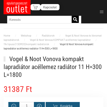
Kapcsolat
Fő tartalom átugrása
Home
Webshop
Radiátorok
Vogel & Noot Vonova és Vonomat
lapradiátorok
Vogel & Noot Vonova KOMPAKT acéllemez lapradiátor
11k tipusú (1 SOROS) kompakt radiátorok
Vogel & Noot Vonova kompakt
lapradiátor acéllemez radiátor 11 H=300 L=1800
Vogel & Noot Vonova kompakt
lapradiátor acéllemez radiátor 11 H=300
L=1800
31387 Ft
Kosárba