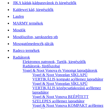
JIKA kádak,kádparavánok és kiegészítők
Kaldewei kád, kiegészítők
Laufen
MARMY termékek
Mosdók
Mosdószifon, sarokszelep stb
Mosogatómedencék,tálcák
Radeco termékek
Radiátorok
Elektromos patronok, Tartók, kiegészítők
Radiátorok- fürdőszobai
Vogel & Noot Vonova és Vonomat lapradiátorok
Vogel & Noot Vonoplan SÍKLAPÚ
VERTIKÁLIS kompakt acéllemez lapradiátor
Vogel & Noot Vonoplan SÍKLAPÚ
VERTIKÁLIS középcsatlakozású acéllemez
lapradiátor
Vogel & Noot Vonova BEÉPÍTETT
SZELEPES acéllemez lapradiátor
Vogel & Noot Vonova KOMPAKT acéllemez