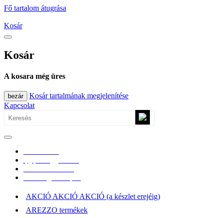
Fő tartalom átugrása
Kosár
Kosár
A kosara még üres
Kosár tartalmának megjelenítése
bezár
Kapcsolat
0670/365-7619
epgepoutlet@gmail.com
Vásárlási információk
Elérhetőség, átvételi pont
AKCIÓ AKCIÓ AKCIÓ (a készlet erejéig)
AREZZO termékek