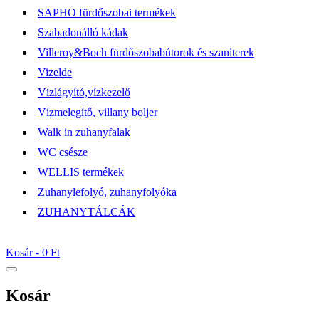
SAPHO fürdőszobai termékek
Szabadonálló kádak
Villeroy&Boch fürdőszobabútorok és szaniterek
Vizelde
Vízlágyító,vízkezelő
Vízmelegítő, villany boljer
Walk in zuhanyfalak
WC csésze
WELLIS termékek
Zuhanylefolyó, zuhanyfolyóka
ZUHANYTÁLCÁK
Kosár -
0 Ft
Kosár