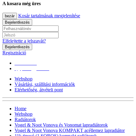
A kosara még üres
Kosár tartalmának megjelenítése
bezár
Bejelentkezés
Elfelejtette a jelszavát?
Bejelentkezés
Regisztráció
0670/365-7619
epgepoutlet@gmail.com
Webshop
Vásárlási, szállítási információk
Elérhetőség, átvételi pont
Home
Webshop
Radiátorok
Vogel & Noot Vonova és Vonomat lapradiátorok
Vogel & Noot Vonova KOMPAKT acéllemez lapradiátor
11k tipusú (1 SOROS) kompakt radiátorok