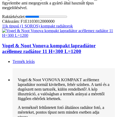
figyelembe ami megegyezik a gyártó által használt típus
megjelölésével.
Raktárkészlet:
Cikkszám: F1E1103012000000
11k tipusú (1 SOROS) kompakt radiátorok
Vogel & Noot Vonova kompakt lapradiátor
acéllemez radiátor 11 H=300 L=1200
Termék leírás
Vogel & Noot VONOVA KOMPAKT acéllemez
lapradiátor normál kivitelben, fehér színben. A tartó és a
dugószett nem tartozék, külön rendelhető! A kép
illusztráció, a valóságban a termék arányai a mérettől
függően eltérőek lehetnek.
A terméknél feltűntetett fotó általános radiátor fotó, a
méreteket, pontos típust nem minden esetben adja
vissza.