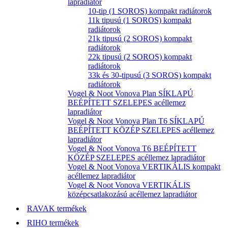
lapradiátor
10-tip (1 SOROS) kompakt radiátorok
11k tipusú (1 SOROS) kompakt
radiátorok
21k tipusú (2 SOROS) kompakt
radiátorok
22k tipusú (2 SOROS) kompakt
radiátorok
33k és 30-tipusú (3 SOROS) kompakt
radiátorok
Vogel & Noot Vonova Plan SÍKLAPÚ
BEÉPÍTETT SZELEPES acéllemez
lapradiátor
Vogel & Noot Vonova Plan T6 SÍKLAPÚ
BEÉPÍTETT KÖZÉP SZELEPES acéllemez
lapradiátor
Vogel & Noot Vonova T6 BEÉPÍTETT
KÖZÉP SZELEPES acéllemez lapradiátor
Vogel & Noot Vonova VERTIKÁLIS kompakt
acéllemez lapradiátor
Vogel & Noot Vonova VERTIKÁLIS
középcsatlakozású acéllemez lapradiátor
RAVAK termékek
RIHO termékek