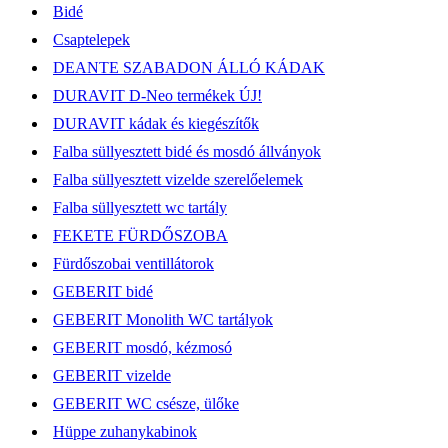
Bidé
Csaptelepek
DEANTE SZABADON ÁLLÓ KÁDAK
DURAVIT D-Neo termékek ÚJ!
DURAVIT kádak és kiegészítők
Falba süllyesztett bidé és mosdó állványok
Falba süllyesztett vizelde szerelőelemek
Falba süllyesztett wc tartály
FEKETE FÜRDŐSZOBA
Fürdőszobai ventillátorok
GEBERIT bidé
GEBERIT Monolith WC tartályok
GEBERIT mosdó, kézmosó
GEBERIT vizelde
GEBERIT WC csésze, ülőke
Hüppe zuhanykabinok