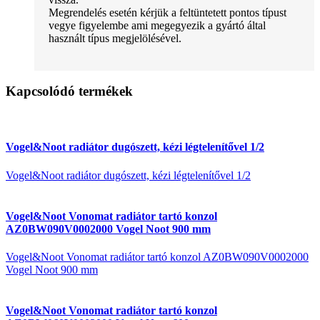
Megrendelés esetén kérjük a feltüntetett pontos típust
vegye figyelembe ami megegyezik a gyártó által
használt típus megjelölésével.
Kapcsolódó termékek
Vogel&Noot radiátor dugószett, kézi légtelenítővel 1/2
Vogel&Noot radiátor dugószett, kézi légtelenítővel 1/2
Vogel&Noot Vonomat radiátor tartó konzol
AZ0BW090V0002000 Vogel Noot 900 mm
Vogel&Noot Vonomat radiátor tartó konzol AZ0BW090V0002000
Vogel Noot 900 mm
Vogel&Noot Vonomat radiátor tartó konzol