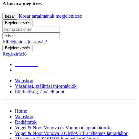
A kosara még üres
Kosár tartalmának megjelenítése
bezár
Bejelentkezés
Elfelejtette a jelszavát?
Bejelentkezés
Regisztráció
0670/365-7619
epgepoutlet@gmail.com
Webshop
Vásárlási, szállítási információk
Elérhetőség, átvételi pont
Home
Webshop
Radiátorok
Vogel & Noot Vonova és Vonomat lapradiátorok
Vogel & Noot Vonova KOMPAKT acéllemez lapradiátor
11k tipusú (1 SOROS) kompakt radiátorok