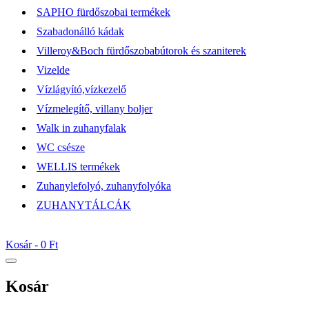
SAPHO fürdőszobai termékek
Szabadonálló kádak
Villeroy&Boch fürdőszobabútorok és szaniterek
Vizelde
Vízlágyító,vízkezelő
Vízmelegítő, villany boljer
Walk in zuhanyfalak
WC csésze
WELLIS termékek
Zuhanylefolyó, zuhanyfolyóka
ZUHANYTÁLCÁK
Kosár -
0 Ft
Kosár