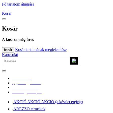
Fő tartalom átugrása
Kosár
Kosár
A kosara még üres
Kosár tartalmának megjelenítése
bezár
Kapcsolat
0670/365-7619
epgepoutlet@gmail.com
Vásárlási információk
Elérhetőség, átvételi pont
AKCIÓ AKCIÓ AKCIÓ (a készlet erejéig)
AREZZO termékek