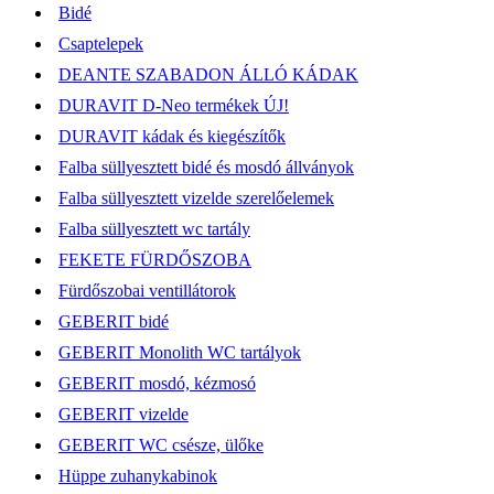
Bidé
Csaptelepek
DEANTE SZABADON ÁLLÓ KÁDAK
DURAVIT D-Neo termékek ÚJ!
DURAVIT kádak és kiegészítők
Falba süllyesztett bidé és mosdó állványok
Falba süllyesztett vizelde szerelőelemek
Falba süllyesztett wc tartály
FEKETE FÜRDŐSZOBA
Fürdőszobai ventillátorok
GEBERIT bidé
GEBERIT Monolith WC tartályok
GEBERIT mosdó, kézmosó
GEBERIT vizelde
GEBERIT WC csésze, ülőke
Hüppe zuhanykabinok