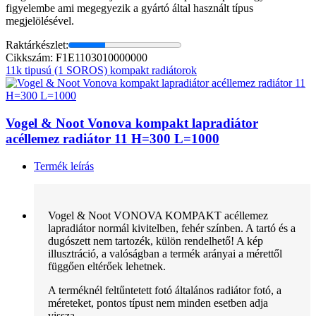
figyelembe ami megegyezik a gyártó által használt típus
megjelölésével.
Raktárkészlet:
Cikkszám: F1E1103010000000
11k tipusú (1 SOROS) kompakt radiátorok
Vogel & Noot Vonova kompakt lapradiátor
acéllemez radiátor 11 H=300 L=1000
Termék leírás
Vogel & Noot VONOVA KOMPAKT acéllemez
lapradiátor normál kivitelben, fehér színben. A tartó és a
dugószett nem tartozék, külön rendelhető! A kép
illusztráció, a valóságban a termék arányai a mérettől
függően eltérőek lehetnek.
A terméknél feltűntetett fotó általános radiátor fotó, a
méreteket, pontos típust nem minden esetben adja
vissza.