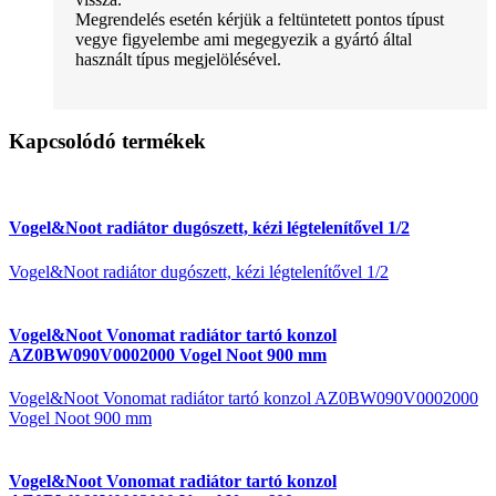
Megrendelés esetén kérjük a feltüntetett pontos típust
vegye figyelembe ami megegyezik a gyártó által
használt típus megjelölésével.
Kapcsolódó termékek
Vogel&Noot radiátor dugószett, kézi légtelenítővel 1/2
Vogel&Noot radiátor dugószett, kézi légtelenítővel 1/2
Vogel&Noot Vonomat radiátor tartó konzol
AZ0BW090V0002000 Vogel Noot 900 mm
Vogel&Noot Vonomat radiátor tartó konzol AZ0BW090V0002000
Vogel Noot 900 mm
Vogel&Noot Vonomat radiátor tartó konzol