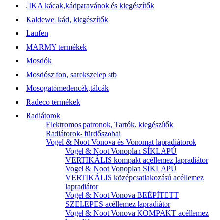
JIKA kádak,kádparavánok és kiegészítők
Kaldewei kád, kiegészítők
Laufen
MARMY termékek
Mosdók
Mosdószifon, sarokszelep stb
Mosogatómedencék,tálcák
Radeco termékek
Radiátorok
Elektromos patronok, Tartók, kiegészítők
Radiátorok- fürdőszobai
Vogel & Noot Vonova és Vonomat lapradiátorok
Vogel & Noot Vonoplan SÍKLAPÚ
VERTIKÁLIS kompakt acéllemez lapradiátor
Vogel & Noot Vonoplan SÍKLAPÚ
VERTIKÁLIS középcsatlakozású acéllemez
lapradiátor
Vogel & Noot Vonova BEÉPÍTETT
SZELEPES acéllemez lapradiátor
Vogel & Noot Vonova KOMPAKT acéllemez