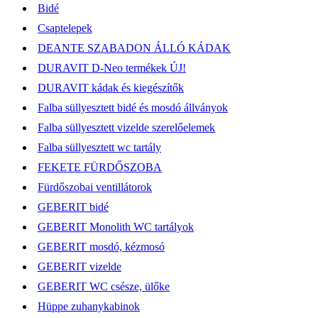
Bidé
Csaptelepek
DEANTE SZABADON ÁLLÓ KÁDAK
DURAVIT D-Neo termékek ÚJ!
DURAVIT kádak és kiegészítők
Falba süllyesztett bidé és mosdó állványok
Falba süllyesztett vizelde szerelőelemek
Falba süllyesztett wc tartály
FEKETE FÜRDŐSZOBA
Fürdőszobai ventillátorok
GEBERIT bidé
GEBERIT Monolith WC tartályok
GEBERIT mosdó, kézmosó
GEBERIT vizelde
GEBERIT WC csésze, ülőke
Hüppe zuhanykabinok