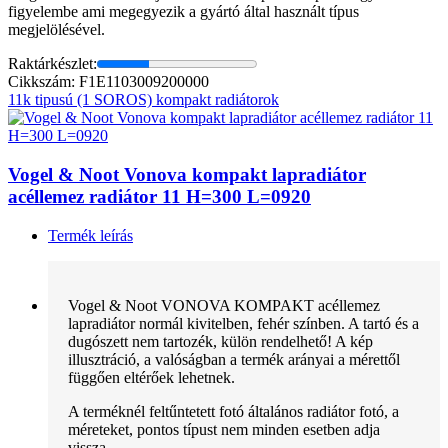
figyelembe ami megegyezik a gyártó által használt típus
megjelölésével.
Raktárkészlet:
Cikkszám: F1E1103009200000
11k tipusú (1 SOROS) kompakt radiátorok
Vogel & Noot Vonova kompakt lapradiátor
acéllemez radiátor 11 H=300 L=0920
Termék leírás
Vogel & Noot VONOVA KOMPAKT acéllemez
lapradiátor normál kivitelben, fehér színben. A tartó és a
dugószett nem tartozék, külön rendelhető! A kép
illusztráció, a valóságban a termék arányai a mérettől
függően eltérőek lehetnek.
A terméknél feltűntetett fotó általános radiátor fotó, a
méreteket, pontos típust nem minden esetben adja
vissza.