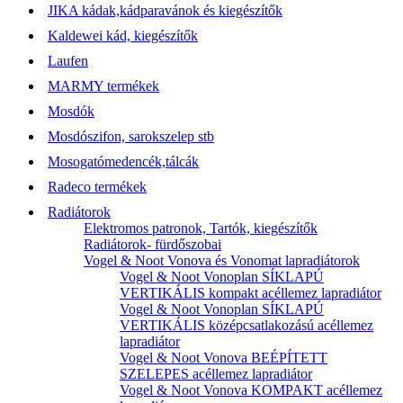
JIKA kádak,kádparavánok és kiegészítők
Kaldewei kád, kiegészítők
Laufen
MARMY termékek
Mosdók
Mosdószifon, sarokszelep stb
Mosogatómedencék,tálcák
Radeco termékek
Radiátorok
Elektromos patronok, Tartók, kiegészítők
Radiátorok- fürdőszobai
Vogel & Noot Vonova és Vonomat lapradiátorok
Vogel & Noot Vonoplan SÍKLAPÚ
VERTIKÁLIS kompakt acéllemez lapradiátor
Vogel & Noot Vonoplan SÍKLAPÚ
VERTIKÁLIS középcsatlakozású acéllemez
lapradiátor
Vogel & Noot Vonova BEÉPÍTETT
SZELEPES acéllemez lapradiátor
Vogel & Noot Vonova KOMPAKT acéllemez