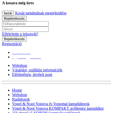
A kosara még üres
Kosár tartalmának megjelenítése
bezár
Bejelentkezés
Elfelejtette a jelszavát?
Bejelentkezés
Regisztráció
0670/365-7619
epgepoutlet@gmail.com
Webshop
Vásárlási, szállítási információk
Elérhetőség, átvételi pont
Home
Webshop
Radiátorok
Vogel & Noot Vonova és Vonomat lapradiátorok
Vogel & Noot Vonova KOMPAKT acéllemez lapradiátor
11k tipusú (1 SOROS) kompakt radiátorok