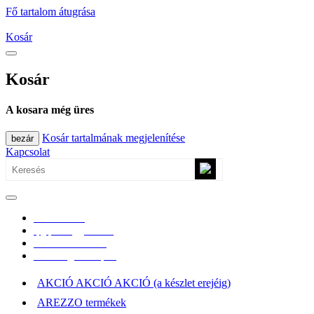
Fő tartalom átugrása
Kosár
Kosár
A kosara még üres
Kosár tartalmának megjelenítése
bezár
Kapcsolat
0670/365-7619
epgepoutlet@gmail.com
Vásárlási információk
Elérhetőség, átvételi pont
AKCIÓ AKCIÓ AKCIÓ (a készlet erejéig)
AREZZO termékek