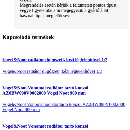
Megrendelés esetén kérjük a feltüntetett pontos típust
vegye figyelembe ami megegyezik a gyártó által
használt típus megjelölésével.
Kapcsolódó termékek
Vogel&Noot radiátor dugószett, kézi légtelenítővel 1/2
Vogel&Noot radiátor dugószett, kézi légtelenítővel 1/2
Vogel&Noot Vonomat radiátor tartó konzol
AZ0BW090V0002000 Vogel Noot 900 mm
Vogel&Noot Vonomat radiátor tartó konzol AZ0BW090V0002000
Vogel Noot 900 mm
Vogel&Noot Vonomat radiátor tartó konzol