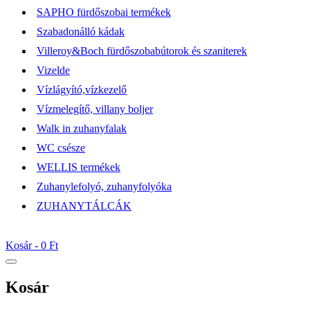
SAPHO fürdőszobai termékek
Szabadonálló kádak
Villeroy&Boch fürdőszobabútorok és szaniterek
Vizelde
Vízlágyító,vízkezelő
Vízmelegítő, villany boljer
Walk in zuhanyfalak
WC csésze
WELLIS termékek
Zuhanylefolyó, zuhanyfolyóka
ZUHANYTÁLCÁK
Kosár -
0 Ft
Kosár