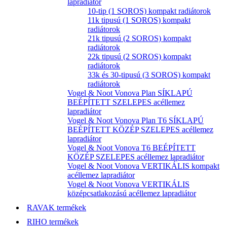
lapradiátor
10-tip (1 SOROS) kompakt radiátorok
11k tipusú (1 SOROS) kompakt
radiátorok
21k tipusú (2 SOROS) kompakt
radiátorok
22k tipusú (2 SOROS) kompakt
radiátorok
33k és 30-tipusú (3 SOROS) kompakt
radiátorok
Vogel & Noot Vonova Plan SÍKLAPÚ
BEÉPÍTETT SZELEPES acéllemez
lapradiátor
Vogel & Noot Vonova Plan T6 SÍKLAPÚ
BEÉPÍTETT KÖZÉP SZELEPES acéllemez
lapradiátor
Vogel & Noot Vonova T6 BEÉPÍTETT
KÖZÉP SZELEPES acéllemez lapradiátor
Vogel & Noot Vonova VERTIKÁLIS kompakt
acéllemez lapradiátor
Vogel & Noot Vonova VERTIKÁLIS
középcsatlakozású acéllemez lapradiátor
RAVAK termékek
RIHO termékek