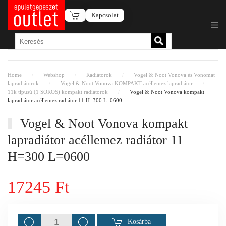
Kapcsolat
Fő tartalom átugrása
Home
Webshop
Radiátorok
Vogel & Noot Vonova és Vonomat
lapradiátorok
Vogel & Noot Vonova KOMPAKT acéllemez lapradiátor
11k tipusú (1 SOROS) kompakt radiátorok
Vogel & Noot Vonova kompakt
lapradiátor acéllemez radiátor 11 H=300 L=0600
Vogel & Noot Vonova kompakt
lapradiátor acéllemez radiátor 11
H=300 L=0600
17245 Ft
Kosárba