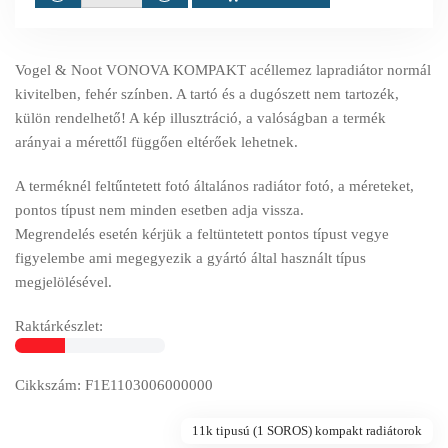
Vogel & Noot VONOVA KOMPAKT acéllemez lapradiátor normál
kivitelben, fehér színben. A tartó és a dugószett nem tartozék,
külön rendelhető! A kép illusztráció, a valóságban a termék
arányai a mérettől függően eltérőek lehetnek.
A terméknél feltűntetett fotó általános radiátor fotó, a méreteket,
pontos típust nem minden esetben adja vissza.
Megrendelés esetén kérjük a feltüntetett pontos típust vegye
figyelembe ami megegyezik a gyártó által használt típus
megjelölésével.
Raktárkészlet:
Cikkszám: F1E1103006000000
11k tipusú (1 SOROS) kompakt radiátorok