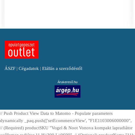
ÁSZF
|
Cégadatok
|
Elállás a szerződéstől
Árukereső.hu
// Push Product View Data to Matomo - Populate parameters
dynamically _paq.push(['setEcommerceView', "F1E1103006000000",
// (Required) productSKU "Vogel & Noot Vonova kompakt lapradiátor