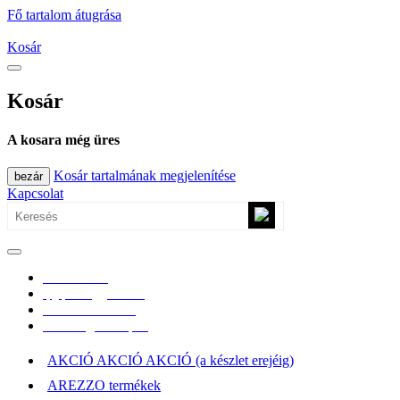
Fő tartalom átugrása
Kosár
Kosár
A kosara még üres
Kosár tartalmának megjelenítése
bezár
Kapcsolat
0670/365-7619
epgepoutlet@gmail.com
Vásárlási információk
Elérhetőség, átvételi pont
AKCIÓ AKCIÓ AKCIÓ (a készlet erejéig)
AREZZO termékek