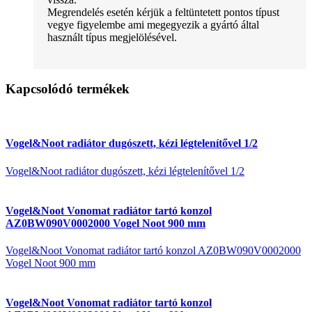
Megrendelés esetén kérjük a feltüntetett pontos típust
vegye figyelembe ami megegyezik a gyártó által
használt típus megjelölésével.
Kapcsolódó termékek
Vogel&Noot radiátor dugószett, kézi légtelenítővel 1/2
Vogel&Noot radiátor dugószett, kézi légtelenítővel 1/2
Vogel&Noot Vonomat radiátor tartó konzol
AZ0BW090V0002000 Vogel Noot 900 mm
Vogel&Noot Vonomat radiátor tartó konzol AZ0BW090V0002000
Vogel Noot 900 mm
Vogel&Noot Vonomat radiátor tartó konzol