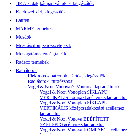
JIKA kádak,kádparavánok és kiegészítők
Kaldewei kád, kiegészítők
Laufen
MARMY termékek
Mosdók
Mosdószifon, sarokszelep stb
Mosogatómedencék,tálcák
Radeco termékek
Radiátorok
Elektromos patronok, Tartók, kiegészítők
Radiátorok- fürdőszobai
Vogel & Noot Vonova és Vonomat lapradiátorok
Vogel & Noot Vonoplan SÍKLAPÚ
VERTIKÁLIS kompakt acéllemez lapradiátor
Vogel & Noot Vonoplan SÍKLAPÚ
VERTIKÁLIS középcsatlakozású acéllemez
lapradiátor
Vogel & Noot Vonova BEÉPÍTETT
SZELEPES acéllemez lapradiátor
Vogel & Noot Vonova KOMPAKT acéllemez