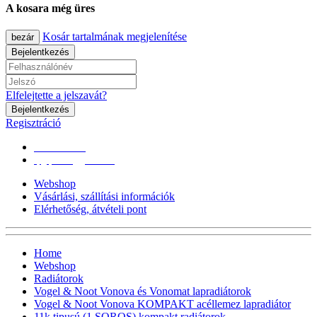
A kosara még üres
Kosár tartalmának megjelenítése
bezár
Bejelentkezés
Elfelejtette a jelszavát?
Bejelentkezés
Regisztráció
0670/365-7619
epgepoutlet@gmail.com
Webshop
Vásárlási, szállítási információk
Elérhetőség, átvételi pont
Home
Webshop
Radiátorok
Vogel & Noot Vonova és Vonomat lapradiátorok
Vogel & Noot Vonova KOMPAKT acéllemez lapradiátor
11k tipusú (1 SOROS) kompakt radiátorok