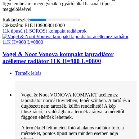
figyelembe ami megegyezik a gyártó által használt típus
megjelölésével.
Raktárkészlet:
Cikkszám: F1E1109008010000
11k tipusú (1 SOROS) kompakt radiátorok
Vogel & Noot Vonova kompakt lapradiátor
acéllemez radiátor 11K H=900 L=0800
Termék leírás
Vogel & Noot VONOVA KOMPAKT acéllemez
lapradiátor normál kivitelben, fehér színben. A tartó és a
dugószett nem tartozék, külön rendelhető! A kép
illusztráció, a valóságban a termék arányai a mérettől
függően eltérőek lehetnek.
A terméknél feltűntetett fotó általános radiátor fotó, a
méreteket, pontos típust nem minden esetben adja
vissza.