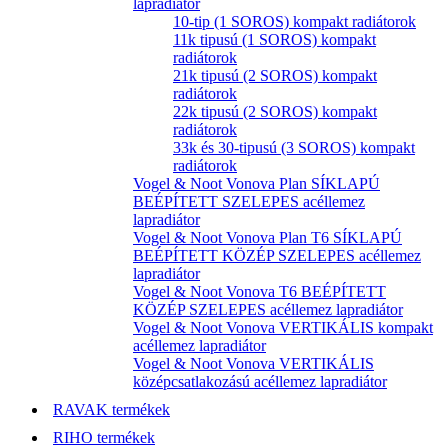
lapradiátor
10-tip (1 SOROS) kompakt radiátorok
11k tipusú (1 SOROS) kompakt
radiátorok
21k tipusú (2 SOROS) kompakt
radiátorok
22k tipusú (2 SOROS) kompakt
radiátorok
33k és 30-tipusú (3 SOROS) kompakt
radiátorok
Vogel & Noot Vonova Plan SÍKLAPÚ
BEÉPÍTETT SZELEPES acéllemez
lapradiátor
Vogel & Noot Vonova Plan T6 SÍKLAPÚ
BEÉPÍTETT KÖZÉP SZELEPES acéllemez
lapradiátor
Vogel & Noot Vonova T6 BEÉPÍTETT
KÖZÉP SZELEPES acéllemez lapradiátor
Vogel & Noot Vonova VERTIKÁLIS kompakt
acéllemez lapradiátor
Vogel & Noot Vonova VERTIKÁLIS
középcsatlakozású acéllemez lapradiátor
RAVAK termékek
RIHO termékek