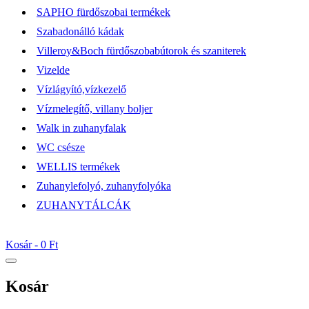
SAPHO fürdőszobai termékek
Szabadonálló kádak
Villeroy&Boch fürdőszobabútorok és szaniterek
Vizelde
Vízlágyító,vízkezelő
Vízmelegítő, villany boljer
Walk in zuhanyfalak
WC csésze
WELLIS termékek
Zuhanylefolyó, zuhanyfolyóka
ZUHANYTÁLCÁK
Kosár -
0 Ft
Kosár