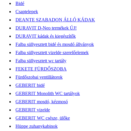
Bidé
Csaptelepek
DEANTE SZABADON ÁLLÓ KÁDAK
DURAVIT D-Neo termékek ÚJ!
DURAVIT kádak és kiegészítők
Falba süllyesztett bidé és mosdó állványok
Falba süllyesztett vizelde szerelőelemek
Falba süllyesztett wc tartály
FEKETE FÜRDŐSZOBA
Fürdőszobai ventillátorok
GEBERIT bidé
GEBERIT Monolith WC tartályok
GEBERIT mosdó, kézmosó
GEBERIT vizelde
GEBERIT WC csésze, ülőke
Hüppe zuhanykabinok