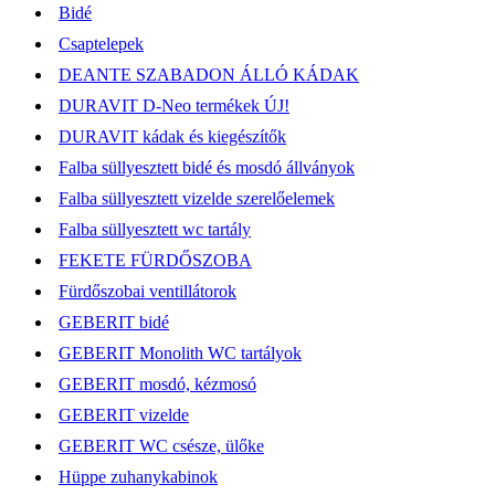
Bidé
Csaptelepek
DEANTE SZABADON ÁLLÓ KÁDAK
DURAVIT D-Neo termékek ÚJ!
DURAVIT kádak és kiegészítők
Falba süllyesztett bidé és mosdó állványok
Falba süllyesztett vizelde szerelőelemek
Falba süllyesztett wc tartály
FEKETE FÜRDŐSZOBA
Fürdőszobai ventillátorok
GEBERIT bidé
GEBERIT Monolith WC tartályok
GEBERIT mosdó, kézmosó
GEBERIT vizelde
GEBERIT WC csésze, ülőke
Hüppe zuhanykabinok