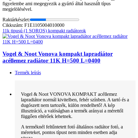
figyelembe ami megegyezik a gyártó által használt típus
megjelölésével.
Raktárkészlet:
Cikkszám: F1E1105004010000
11k tipusú (1 SOROS) kompakt radiátorok
Vogel & Noot Vonova kompakt lapradiátor
acéllemez radiátor 11K H=500 L=0400
Termék leírás
Vogel & Noot VONOVA KOMPAKT acéllemez
lapradiátor normál kivitelben, fehér színben. A tartó és a
dugószett nem tartozék, külön rendelhető! A kép
illusztráció, a valóságban a termék arányai a mérettől
függően eltérőek lehetnek.
A terméknél feltűntetett fotó általános radiátor fotó, a
méreteket, pontos típust nem minden esetben adja
vissza.