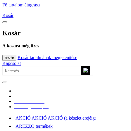
Fő tartalom átugrása
Kosár
Kosár
A kosara még üres
Kosár tartalmának megjelenítése
bezár
Kapcsolat
0670/365-7619
epgepoutlet@gmail.com
Vásárlási információk
Elérhetőség, átvételi pont
AKCIÓ AKCIÓ AKCIÓ (a készlet erejéig)
AREZZO termékek