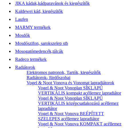
JIKA kádak,kádparavánok és kiegészítők
Kaldewei kád, kiegészítők
Laufen
MARMY termékek
Mosdók
Mosdószifon, sarokszelep stb
Mosogatómedencék,tálcák
Radeco termékek
Radiátorok
Elektromos patronok, Tartók, kiegészítők
Radiátorok- fürdőszobai
Vogel & Noot Vonova és Vonomat lapradiátorok
Vogel & Noot Vonoplan SÍKLAPÚ
VERTIKÁLIS kompakt acéllemez lapradiátor
Vogel & Noot Vonoplan SÍKLAPÚ
VERTIKÁLIS középcsatlakozású acéllemez
lapradiátor
Vogel & Noot Vonova BEÉPÍTETT
SZELEPES acéllemez lapradiátor
Vogel & Noot Vonova KOMPAKT acéllemez