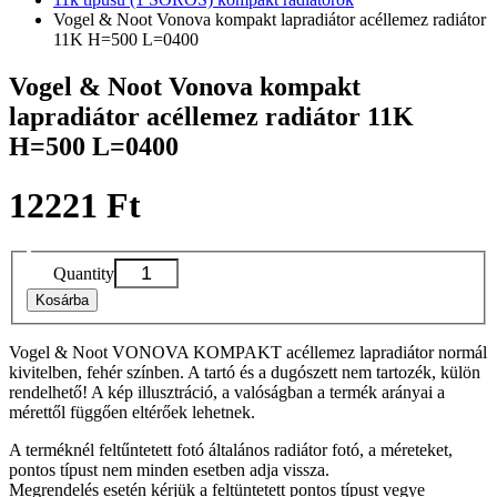
Vogel & Noot Vonova kompakt lapradiátor acéllemez radiátor
11K H=500 L=0400
Vogel & Noot Vonova kompakt
lapradiátor acéllemez radiátor 11K
H=500 L=0400
12221 Ft
Quantity
Kosárba
Vogel & Noot VONOVA KOMPAKT acéllemez lapradiátor normál
kivitelben, fehér színben. A tartó és a dugószett nem tartozék, külön
rendelhető! A kép illusztráció, a valóságban a termék arányai a
mérettől függően eltérőek lehetnek.
A terméknél feltűntetett fotó általános radiátor fotó, a méreteket,
pontos típust nem minden esetben adja vissza.
Megrendelés esetén kérjük a feltüntetett pontos típust vegye