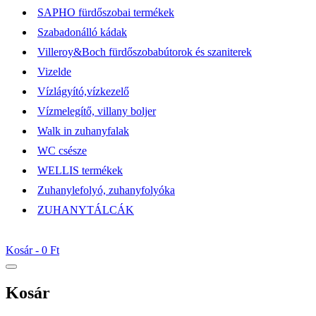
SAPHO fürdőszobai termékek
Szabadonálló kádak
Villeroy&Boch fürdőszobabútorok és szaniterek
Vizelde
Vízlágyító,vízkezelő
Vízmelegítő, villany boljer
Walk in zuhanyfalak
WC csésze
WELLIS termékek
Zuhanylefolyó, zuhanyfolyóka
ZUHANYTÁLCÁK
Kosár -
0 Ft
Kosár