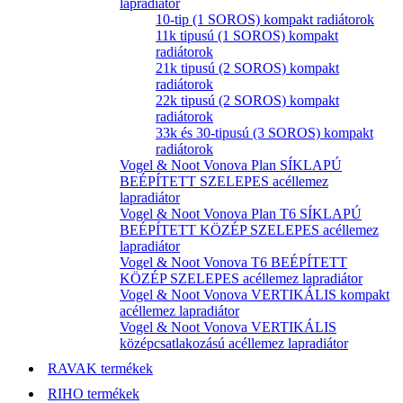
lapradiátor
10-tip (1 SOROS) kompakt radiátorok
11k tipusú (1 SOROS) kompakt
radiátorok
21k tipusú (2 SOROS) kompakt
radiátorok
22k tipusú (2 SOROS) kompakt
radiátorok
33k és 30-tipusú (3 SOROS) kompakt
radiátorok
Vogel & Noot Vonova Plan SÍKLAPÚ
BEÉPÍTETT SZELEPES acéllemez
lapradiátor
Vogel & Noot Vonova Plan T6 SÍKLAPÚ
BEÉPÍTETT KÖZÉP SZELEPES acéllemez
lapradiátor
Vogel & Noot Vonova T6 BEÉPÍTETT
KÖZÉP SZELEPES acéllemez lapradiátor
Vogel & Noot Vonova VERTIKÁLIS kompakt
acéllemez lapradiátor
Vogel & Noot Vonova VERTIKÁLIS
középcsatlakozású acéllemez lapradiátor
RAVAK termékek
RIHO termékek