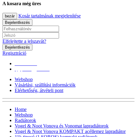
A kosara még üres
Kosár tartalmának megjelenítése
bezár
Bejelentkezés
Elfelejtette a jelszavát?
Bejelentkezés
Regisztráció
0670/365-7619
epgepoutlet@gmail.com
Webshop
Vásárlási, szállítási információk
Elérhetőség, átvételi pont
Home
Webshop
Radiátorok
Vogel & Noot Vonova és Vonomat lapradiátorok
Vogel & Noot Vonova KOMPAKT acéllemez lapradiátor
11k tipusú (1 SOROS) kompakt radiátorok