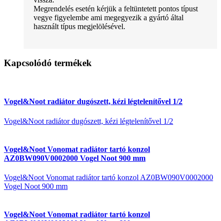
Megrendelés esetén kérjük a feltüntetett pontos típust
vegye figyelembe ami megegyezik a gyártó által
használt típus megjelölésével.
Kapcsolódó termékek
Vogel&Noot radiátor dugószett, kézi légtelenítővel 1/2
Vogel&Noot radiátor dugószett, kézi légtelenítővel 1/2
Vogel&Noot Vonomat radiátor tartó konzol
AZ0BW090V0002000 Vogel Noot 900 mm
Vogel&Noot Vonomat radiátor tartó konzol AZ0BW090V0002000
Vogel Noot 900 mm
Vogel&Noot Vonomat radiátor tartó konzol