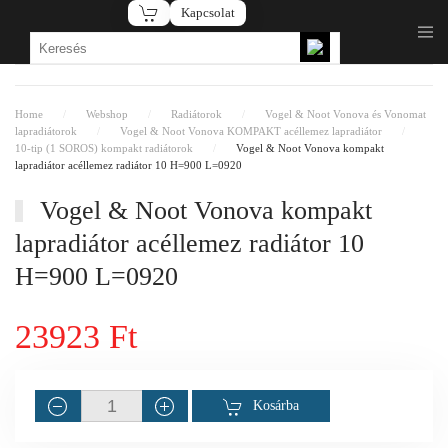
Kapcsolat
Fő tartalom átugrása
Home
Webshop
Radiátorok
Vogel & Noot Vonova és Vonomat
lapradiátorok
Vogel & Noot Vonova KOMPAKT acéllemez lapradiátor
10-tip (1 SOROS) kompakt radiátorok
Vogel & Noot Vonova kompakt
lapradiátor acéllemez radiátor 10 H=900 L=0920
Vogel & Noot Vonova kompakt
lapradiátor acéllemez radiátor 10
H=900 L=0920
23923 Ft
Kosárba