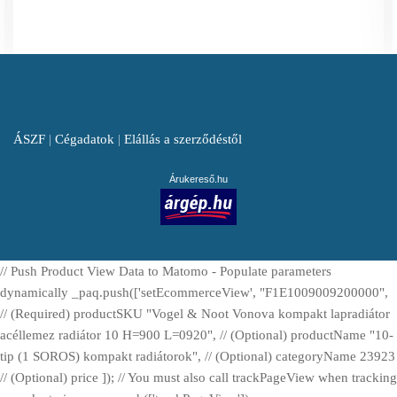
ÁSZF
|
Cégadatok
|
Elállás a szerződéstől
Árukereső.hu
// Push Product View Data to Matomo - Populate parameters
dynamically _paq.push(['setEcommerceView', "F1E1009009200000",
// (Required) productSKU "Vogel & Noot Vonova kompakt lapradiátor
acéllemez radiátor 10 H=900 L=0920", // (Optional) productName "10-
tip (1 SOROS) kompakt radiátorok", // (Optional) categoryName 23923
// (Optional) price ]); // You must also call trackPageView when tracking