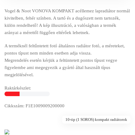
Vogel & Noot VONOVA KOMPAKT acéllemez lapradiátor normál
kivitelben, fehér színben. A tartó és a dugószett nem tartozék,
külön rendelhető! A kép illusztráció, a valóságban a termék
arányai a mérettől függően eltérőek lehetnek.
A terméknél feltűntetett fotó általános radiátor fotó, a méreteket,
pontos típust nem minden esetben adja vissza.
Megrendelés esetén kérjük a feltüntetett pontos típust vegye
figyelembe ami megegyezik a gyártó által használt típus
megjelölésével.
Raktárkészlet:
Cikkszám: F1E1009009200000
10-tip (1 SOROS) kompakt radiátorok