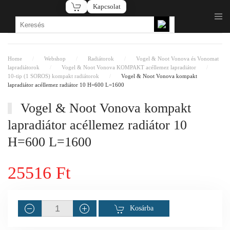
Kapcsolat
Fő tartalom átugrása
Home
Webshop
Radiátorok
Vogel & Noot Vonova és Vonomat
lapradiátorok
Vogel & Noot Vonova KOMPAKT acéllemez lapradiátor
10-tip (1 SOROS) kompakt radiátorok
Vogel & Noot Vonova kompakt
lapradiátor acéllemez radiátor 10 H=600 L=1600
Vogel & Noot Vonova kompakt
lapradiátor acéllemez radiátor 10
H=600 L=1600
25516 Ft
Kosárba