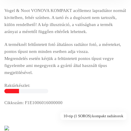
Vogel & Noot VONOVA KOMPAKT acéllemez lapradiátor normál
kivitelben, fehér színben. A tartó és a dugószett nem tartozék,
külön rendelhető! A kép illusztráció, a valóságban a termék
arányai a mérettől függően eltérőek lehetnek.
A terméknél feltűntetett fotó általános radiátor fotó, a méreteket,
pontos típust nem minden esetben adja vissza.
Megrendelés esetén kérjük a feltüntetett pontos típust vegye
figyelembe ami megegyezik a gyártó által használt típus
megjelölésével.
Raktárkészlet:
Cikkszám: F1E1006016000000
10-tip (1 SOROS) kompakt radiátorok