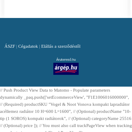
ÁSZF
|
Cégadatok
|
Elállás a szerződéstől
Árukereső.hu
// Push Product View Data to Matomo - Populate parameters
dynamically _paq.push(['setEcommerceView', "F1E1006016000000",
// (Required) productSKU "Vogel & Noot Vonova kompakt lapradiátor
acéllemez radiátor 10 H=600 L=1600", // (Optional) productName "10-
tip (1 SOROS) kompakt radiátorok", // (Optional) categoryName 25516
// (Optional) price ]); // You must also call trackPageView when tracking