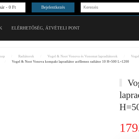
ár -
0 Ft
Bejelentkezés
K
ELÉRHETŐSÉG, ÁTVÉTELI PONT
hop
Radiátorok
Vogel & Noot Vonova és Vonomat lapradiátorok
Voge
Vogel & Noot Vonova kompakt lapradiátor acéllemez radiátor 10 H=500 L=1200
Vog
lapra
H=50
179