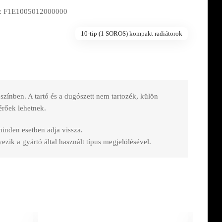
: F1E1005012000000
10-tip (1 SOROS) kompakt radiátorok
nben. A tartó és a dugószett nem tartozék, külön
érőek lehetnek.
 minden esetben adja vissza.
zik a gyártó által használt típus megjelölésével.