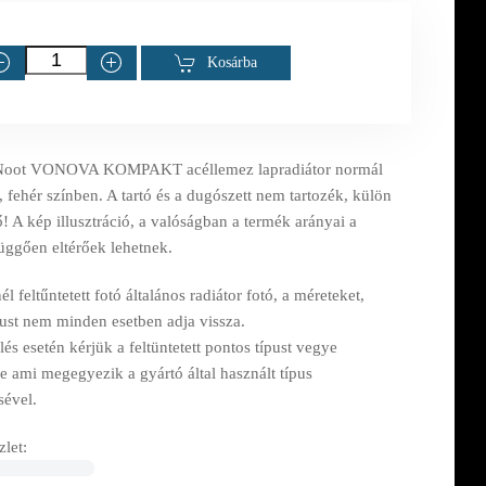
Kosárba
Noot VONOVA KOMPAKT acéllemez lapradiátor normál
, fehér színben. A tartó és a dugószett nem tartozék, külön
! A kép illusztráció, a valóságban a termék arányai a
függően eltérőek lehetnek.
l feltűntetett fotó általános radiátor fotó, a méreteket,
pust nem minden esetben adja vissza.
s esetén kérjük a feltüntetett pontos típust vegye
e ami megegyezik a gyártó által használt típus
sével.
let: