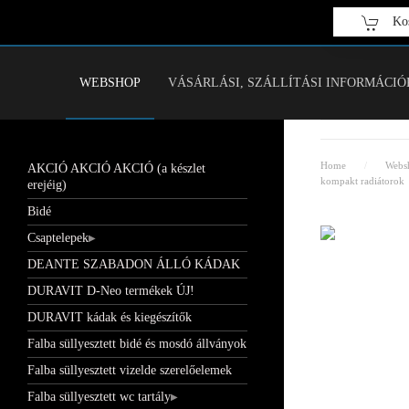
Kos
Fő tartalom átugrása
WEBSHOP
VÁSÁRLÁSI, SZÁLLÍTÁSI INFORMÁCIÓ
Home
Webs
AKCIÓ AKCIÓ AKCIÓ (a készlet
kompakt radiátorok
erejéig)
Bidé
Csaptelepek
DEANTE SZABADON ÁLLÓ KÁDAK
DURAVIT D-Neo termékek ÚJ!
DURAVIT kádak és kiegészítők
Falba süllyesztett bidé és mosdó állványok
Falba süllyesztett vizelde szerelőelemek
Falba süllyesztett wc tartály