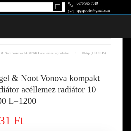
0670/365-7619
epgepoutlet@gmail.com
l & Noot Vonova KOMPAKT acéllemez lapradiátor
10-tip (1 SOROS)
el & Noot Vonova kompakt
diátor acéllemez radiátor 10
0 L=1200
31 Ft