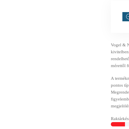
Vogel & 
kivitelben
rendelhető
mérettől 
A termékné
pontos tí
Megrendelé
figyelemb
megjelölé
Raktárkész