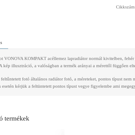
Cikkszám
ás
t VONOVA KOMPAKT acéllemez lapradiátor normál kivitelben, fehér szí
A kép illusztráció, a valóságban a termék arányai a mérettől függően elt
feltűntetett fotó általános radiátor fotó, a méreteket, pontos típust nem
esetén kérjük a feltüntetett pontos típust vegye figyelembe ami megegye
ó termékek