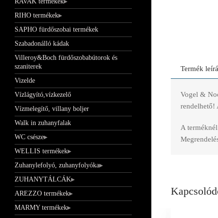
RAVAK termékek
RIHO termékek
SAPHO fürdőszobai termékek
Szabadonálló kádak
Villeroy&Boch fürdőszobabútorok és
szaniterek
Termék leír
Vizelde
Vogel & Noo
Vízlágyító,vízkezelő
rendelhető! 
Vízmelegítő, villany boljer
Walk in zuhanyfalak
A terméknél 
WC csésze
Megrendelés 
WELLIS termékek
Zuhanylefolyó, zuhanyfolyóka
ZUHANYTÁLCÁK
Kapcsolód
AREZZO termékek
MARMY termékek