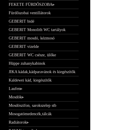
FEKETE FÜRDŐSZOBA
Fürdőszobai ventillátorok
GEBERIT bidé
GEBERIT Monolith WC tartályok
GEBERIT mosdó, kézmosó
GEBERIT vizelde
GEBERIT WC csésze, ülőke
Hüppe zuhanykabinok
JIKA kádak,kádparavánok és kiegészítők
Kaldewei kád, kiegészítők
Laufen
Mosdók
Mosdószifon, sarokszelep stb
Mosogatómedencék,tálcák
Radiátorok