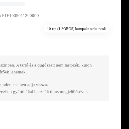
: F1E1005011200000
10-tip (1 SOROS) kompakt radiátorok
nben. A tartó és a dugószett nem tartozék, külön
érőek lehetnek.
 minden esetben adja vissza.
zik a gyártó által használt típus megjelölésével.