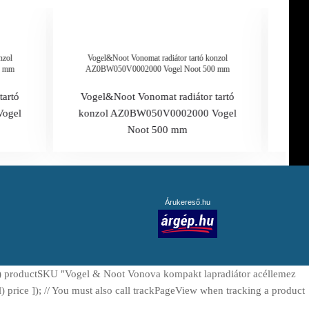
nzol
Vogel&Noot Vonomat radiátor tartó konzol
Vo
0 mm
AZ0BW050V0002000 Vogel Noot 500 mm
AZ
tartó
Vogel&Noot Vonomat radiátor tartó
Vog
ogel
konzol AZ0BW050V0002000 Vogel
ko
Noot 500 mm
Árukereső.hu
d) productSKU "Vogel & Noot Vonova kompakt lapradiátor acéllemez
price ]); // You must also call trackPageView when tracking a product