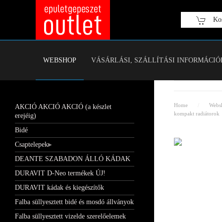
Kos
Fő tartalom átugrása
WEBSHOP
VÁSÁRLÁSI, SZÁLLÍTÁSI INFORMÁCIÓ
Home
Webs
AKCIÓ AKCIÓ AKCIÓ (a készlet
kompakt radiátorok
erejéig)
Bidé
Csaptelepek
DEANTE SZABADON ÁLLÓ KÁDAK
DURAVIT D-Neo termékek ÚJ!
DURAVIT kádak és kiegészítők
Falba süllyesztett bidé és mosdó állványok
Falba süllyesztett vizelde szerelőelemek