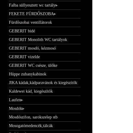
Falba süllyesztett wc tartály
FEKETE FÜRDŐSZOBA
Fürdőszobai ventillátorok
GEBERIT bidé
GEBERIT Monolith WC tartályok
GEBERIT mosdó, kézmosó
GEBERIT vizelde
GEBERIT WC csésze, ülőke
Hüppe zuhanykabinok
JIKA kádak,kádparavánok és kiegészítők
Kaldewei kád, kiegészítők
Laufen
Mosdók
Mosdószifon, sarokszelep stb
Mosogatómedencék,tálcák