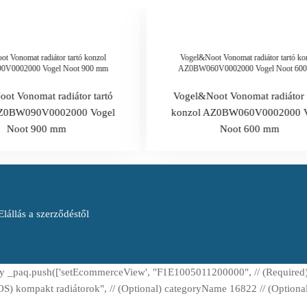
t Vonomat radiátor tartó konzol
Vogel&Noot Vonomat radiátor tartó ko
V0002000 Vogel Noot 900 mm
AZ0BW060V0002000 Vogel Noot 60
ot Vonomat radiátor tartó
Vogel&Noot Vonomat radiátor 
AZ0BW090V0002000 Vogel
konzol AZ0BW060V0002000 V
Noot 900 mm
Noot 600 mm
Elállás a szerződéstől
lly _paq.push(['setEcommerceView', "F1E1005011200000", // (Require
) kompakt radiátorok", // (Optional) categoryName 16822 // (Optional) 