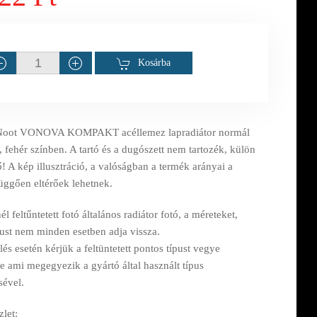
Kosárba
Noot VONOVA KOMPAKT acéllemez lapradiátor normál
, fehér színben. A tartó és a dugószett nem tartozék, külön
! A kép illusztráció, a valóságban a termék arányai a
függően eltérőek lehetnek.
l feltűntetett fotó általános radiátor fotó, a méreteket,
pust nem minden esetben adja vissza.
s esetén kérjük a feltüntetett pontos típust vegye
e ami megegyezik a gyártó által használt típus
sével.
let: