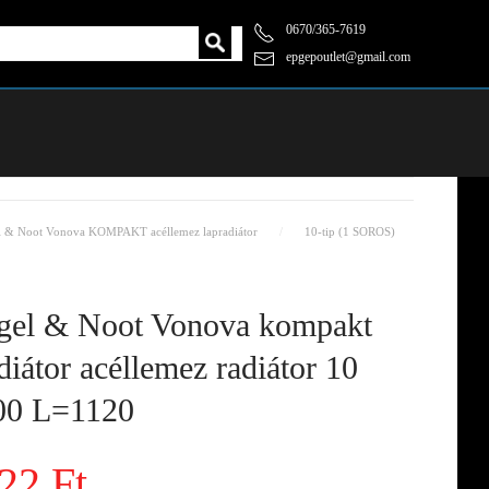
0670/365-7619
epgepoutlet@gmail.com
l & Noot Vonova KOMPAKT acéllemez lapradiátor
10-tip (1 SOROS)
el & Noot Vonova kompakt
diátor acéllemez radiátor 10
0 L=1120
22 Ft