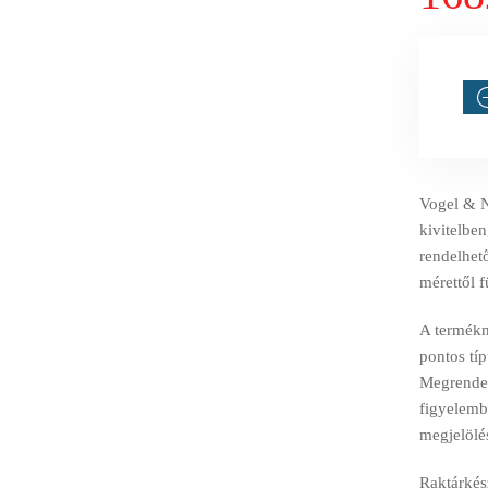
Vogel & 
kivitelben
rendelhető
mérettől 
A termékné
pontos tí
Megrendelé
figyelemb
megjelölé
Raktárkész