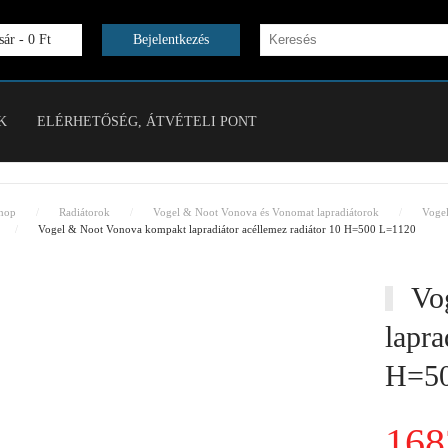
ár -
0 Ft
Bejelentkezés
K
ELÉRHETŐSÉG, ÁTVÉTELI PONT
hop
Radiátorok
Vogel & Noot Vonova és Vonomat lapradiátorok
Voge
Vogel & Noot Vonova kompakt lapradiátor acéllemez radiátor 10 H=500 L=1120
Vog
lapra
H=50
168