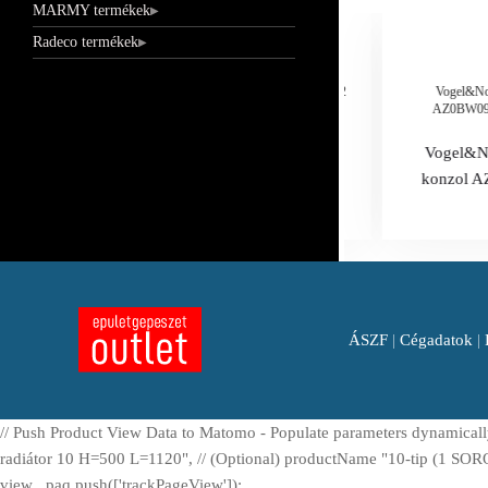
MARMY termékek
Radeco termékek
Vogel&Noot radiátor dugószett, kézi légtelenítővel 1/2
Vogel&Noo
AZ0BW090
Vogel&Noot radiátor dugószett, kézi
Vogel&No
légtelenítővel 1/2
konzol 
ÁSZF
|
Cégadatok
|
// Push Product View Data to Matomo - Populate parameters dynamica
radiátor 10 H=500 L=1120", // (Optional) productName "10-tip (1 SOROS
view _paq.push(['trackPageView']);