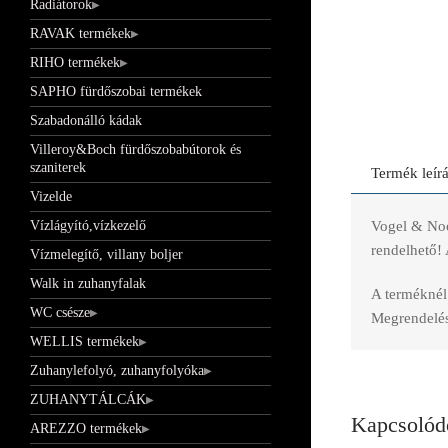
Radiátorok
RAVAK termékek
RIHO termékek
SAPHO fürdőszobai termékek
Szabadonálló kádak
Villeroy&Boch fürdőszobabútorok és
szaniterek
Termék leír
Vizelde
Vogel & Noo
Vízlágyító,vízkezelő
rendelhető! 
Vízmelegítő, villany boljer
Walk in zuhanyfalak
A terméknél 
WC csésze
Megrendelés 
WELLIS termékek
Zuhanylefolyó, zuhanyfolyóka
ZUHANYTÁLCÁK
Kapcsolód
AREZZO termékek