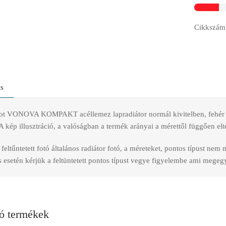
Cikkszám
ás
t VONOVA KOMPAKT acéllemez lapradiátor normál kivitelben, fehér szí
A kép illusztráció, a valóságban a termék arányai a mérettől függően elt
feltűntetett fotó általános radiátor fotó, a méreteket, pontos típust nem
esetén kérjük a feltüntetett pontos típust vegye figyelembe ami megegye
ó termékek