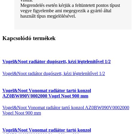
Megrendelés esetén kérjük a feltüntetett pontos típust
vegye figyelembe ami megegyezik a gyártó által
használt típus megjelölésével.
Kapcsolódó termékek
Vogel&Noot radiátor dugószett, kézi légtelenítővel 1/2
Vogel&Noot radiátor dugószett, kézi légtelenítővel 1/2
Vogel&Noot Vonomat radiátor tartó konzol
AZ0BW090V0002000 Vogel Noot 900 mm
Vogel&Noot Vonomat radiátor tartó konzol AZ0BW090V0002000
Vogel Noot 900 mm
Vogel&Noot Vonomat radiátor tartó konzol