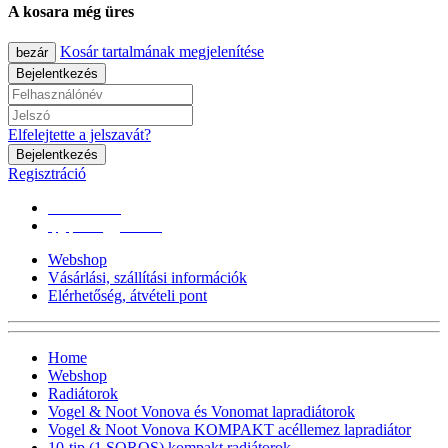
A kosara még üres
Kosár tartalmának megjelenítése
bezár
Bejelentkezés
Elfelejtette a jelszavát?
Bejelentkezés
Regisztráció
0670/365-7619
epgepoutlet@gmail.com
Webshop
Vásárlási, szállítási információk
Elérhetőség, átvételi pont
Home
Webshop
Radiátorok
Vogel & Noot Vonova és Vonomat lapradiátorok
Vogel & Noot Vonova KOMPAKT acéllemez lapradiátor
10-tip (1 SOROS) kompakt radiátorok