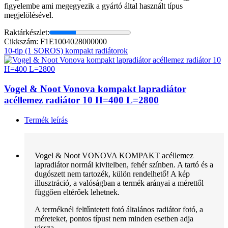
figyelembe ami megegyezik a gyártó által használt típus
megjelölésével.
Raktárkészlet:
Cikkszám: F1E1004028000000
10-tip (1 SOROS) kompakt radiátorok
Vogel & Noot Vonova kompakt lapradiátor
acéllemez radiátor 10 H=400 L=2800
Termék leírás
Vogel & Noot VONOVA KOMPAKT acéllemez
lapradiátor normál kivitelben, fehér színben. A tartó és a
dugószett nem tartozék, külön rendelhető! A kép
illusztráció, a valóságban a termék arányai a mérettől
függően eltérőek lehetnek.
A terméknél feltűntetett fotó általános radiátor fotó, a
méreteket, pontos típust nem minden esetben adja
vissza.