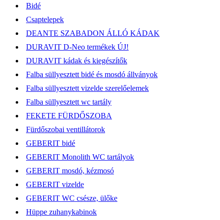
Bidé
Csaptelepek
DEANTE SZABADON ÁLLÓ KÁDAK
DURAVIT D-Neo termékek ÚJ!
DURAVIT kádak és kiegészítők
Falba süllyesztett bidé és mosdó állványok
Falba süllyesztett vizelde szerelőelemek
Falba süllyesztett wc tartály
FEKETE FÜRDŐSZOBA
Fürdőszobai ventillátorok
GEBERIT bidé
GEBERIT Monolith WC tartályok
GEBERIT mosdó, kézmosó
GEBERIT vizelde
GEBERIT WC csésze, ülőke
Hüppe zuhanykabinok