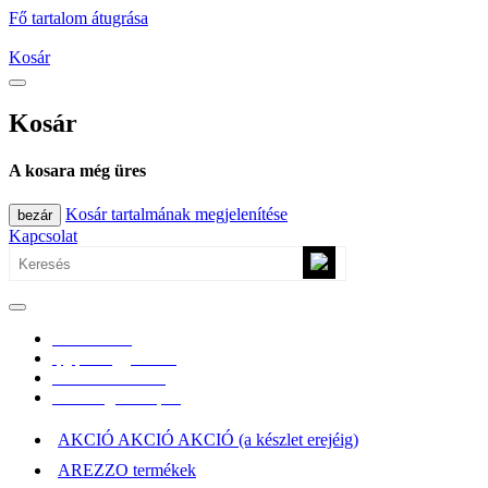
Fő tartalom átugrása
Kosár
Kosár
A kosara még üres
Kosár tartalmának megjelenítése
bezár
Kapcsolat
0670/365-7619
epgepoutlet@gmail.com
Vásárlási információk
Elérhetőség, átvételi pont
AKCIÓ AKCIÓ AKCIÓ (a készlet erejéig)
AREZZO termékek