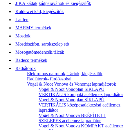
JIKA kádak,kádparavánok és kiegészítők
Kaldewei kád, kiegészítők
Laufen
MARMY termékek
Mosdók
Mosdószifon, sarokszelep stb
Mosogatómedencék,tálcák
Radeco termékek
Radiátorok
Elektromos patronok, Tartók, kiegészítők
Radiátorok- fürdőszobai
Vogel & Noot Vonova és Vonomat lapradiátorok
Vogel & Noot Vonoplan SÍKLAPÚ
VERTIKÁLIS kompakt acéllemez lapradiátor
Vogel & Noot Vonoplan SÍKLAPÚ
VERTIKÁLIS középcsatlakozású acéllemez
lapradiátor
Vogel & Noot Vonova BEÉPÍTETT
SZELEPES acéllemez lapradiátor
Vogel & Noot Vonova KOMPAKT acéllemez