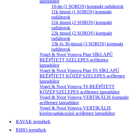
lapradiátor
10-tip (1 SOROS) kompakt radiátorok
11k tipusú (1 SOROS) kompakt
radiátorok
21k tipusú (2 SOROS) kompakt
radiátorok
22k tipusú (2 SOROS) kompakt
radiátorok
33k és 30-tipusú (3 SOROS) kompakt
radiátorok
Vogel & Noot Vonova Plan SÍKLAPÚ
BEÉPÍTETT SZELEPES acéllemez
lapradiátor
Vogel & Noot Vonova Plan T6 SÍKLAPÚ
BEÉPÍTETT KÖZÉP SZELEPES acéllemez
lapradiátor
Vogel & Noot Vonova T6 BEÉPÍTETT
KÖZÉP SZELEPES acéllemez lapradiátor
Vogel & Noot Vonova VERTIKÁLIS kompakt
acéllemez lapradiátor
Vogel & Noot Vonova VERTIKÁLIS
középcsatlakozású acéllemez lapradiátor
RAVAK termékek
RIHO termékek