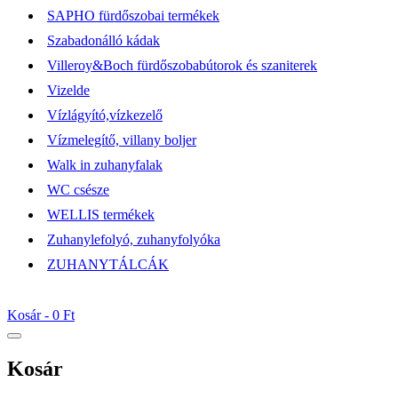
SAPHO fürdőszobai termékek
Szabadonálló kádak
Villeroy&Boch fürdőszobabútorok és szaniterek
Vizelde
Vízlágyító,vízkezelő
Vízmelegítő, villany boljer
Walk in zuhanyfalak
WC csésze
WELLIS termékek
Zuhanylefolyó, zuhanyfolyóka
ZUHANYTÁLCÁK
Kosár -
0 Ft
Kosár