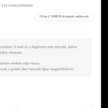
: F1E1004020000000
10-tip (1 SOROS) kompakt radiátorok
nben. A tartó és a dugószett nem tartozék, külön
érőek lehetnek.
 minden esetben adja vissza.
zik a gyártó által használt típus megjelölésével.