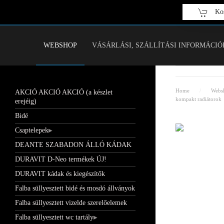
Kos
Fő tartalom átugrása
WEBSHOP
VÁSÁRLÁSI, SZÁLLÍTÁSI INFORMÁCIÓ
Home
Webs
AKCIÓ AKCIÓ AKCIÓ (a készlet
kompakt radiátorok
erejéig)
Bidé
Csaptelepek
DEANTE SZABADON ÁLLÓ KÁDAK
DURAVIT D-Neo termékek ÚJ!
DURAVIT kádak és kiegészítők
Falba süllyesztett bidé és mosdó állványok
Falba süllyesztett vizelde szerelőelemek
Falba süllyesztett wc tartály