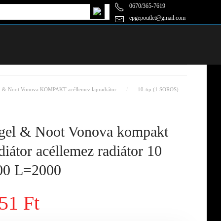
0670/365-7619
epgepoutlet@gmail.com
l & Noot Vonova KOMPAKT acéllemez lapradiátor
10-tip (1 SOROS)
el & Noot Vonova kompakt
diátor acéllemez radiátor 10
0 L=2000
51 Ft