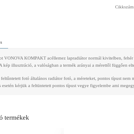
Cikkszám
ás
t VONOVA KOMPAKT acéllemez lapradiátor normál kivitelben, fehér szí
A kép illusztráció, a valóságban a termék arányai a mérettől függően elt
feltűntetett fotó általános radiátor fotó, a méreteket, pontos típust nem
esetén kérjük a feltüntetett pontos típust vegye figyelembe ami megegye
ó termékek