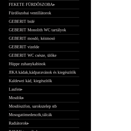
FEKETE FÜRDŐSZOBA
Fürdőszobai ventillátorok
GEBERIT bidé
GEBERIT Monolith WC tartályok
GEBERIT mosdó, kézmosó
GEBERIT vizelde
GEBERIT WC csésze, ülőke
Hüppe zuhanykabinok
JIKA kádak,kádparavánok és kiegészítők
Kaldewei kád, kiegészítők
Laufen
Mosdók
Mosdószifon, sarokszelep stb
Mosogatómedencék,tálcák
Radiátorok