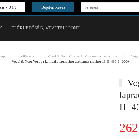
ár -
0 Ft
Bejelentkezés
K
ELÉRHETŐSÉG, ÁTVÉTELI PONT
hop
Radiátorok
Vogel & Noot Vonova és Vonomat lapradiátorok
Voge
Vogel & Noot Vonova kompakt lapradiátor acéllemez radiátor 10 H=400 L=2000
Vog
lapra
H=40
262