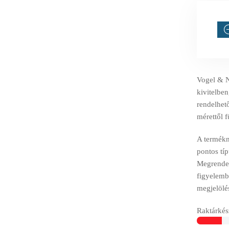
Vogel & 
kivitelben
rendelhető
mérettől 
A termékné
pontos tí
Megrendelé
figyelemb
megjelölé
Raktárkész