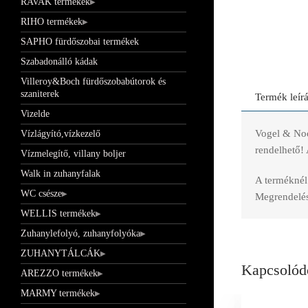
RAVAK termékek
RIHO termékek
SAPHO fürdőszobai termékek
Szabadonálló kádak
Villeroy&Boch fürdőszobabútorok és
szaniterek
Termék leír
Vizelde
Vogel & Noo
Vízlágyító,vízkezelő
rendelhető! 
Vízmelegítő, villany boljer
Walk in zuhanyfalak
A terméknél 
WC csésze
Megrendelés 
WELLIS termékek
Zuhanylefolyó, zuhanyfolyóka
ZUHANYTÁLCÁK
Kapcsolód
AREZZO termékek
MARMY termékek