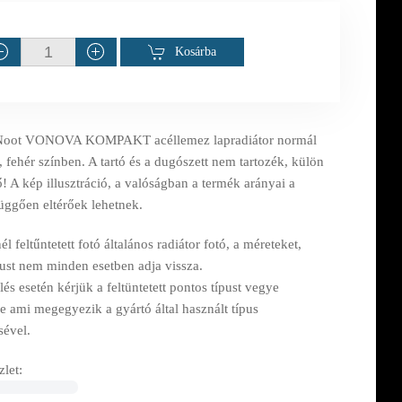
Kosárba
Noot VONOVA KOMPAKT acéllemez lapradiátor normál
, fehér színben. A tartó és a dugószett nem tartozék, külön
! A kép illusztráció, a valóságban a termék arányai a
függően eltérőek lehetnek.
l feltűntetett fotó általános radiátor fotó, a méreteket,
pust nem minden esetben adja vissza.
s esetén kérjük a feltüntetett pontos típust vegye
e ami megegyezik a gyártó által használt típus
sével.
let: