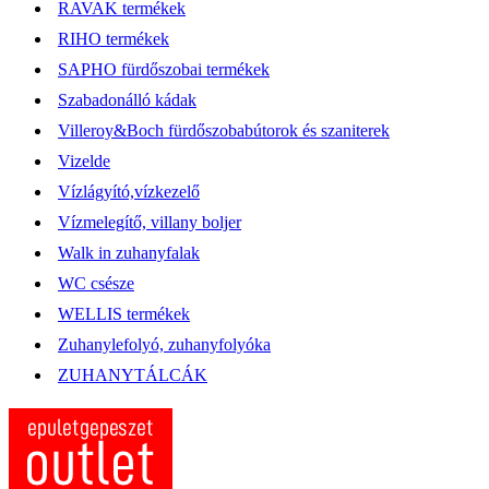
RAVAK termékek
RIHO termékek
SAPHO fürdőszobai termékek
Szabadonálló kádak
Villeroy&Boch fürdőszobabútorok és szaniterek
Vizelde
Vízlágyító,vízkezelő
Vízmelegítő, villany boljer
Walk in zuhanyfalak
WC csésze
WELLIS termékek
Zuhanylefolyó, zuhanyfolyóka
ZUHANYTÁLCÁK