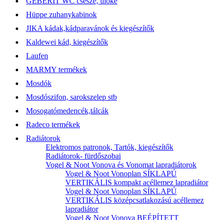
GEBERIT WC csésze, ülőke
Hüppe zuhanykabinok
JIKA kádak,kádparavánok és kiegészítők
Kaldewei kád, kiegészítők
Laufen
MARMY termékek
Mosdók
Mosdószifon, sarokszelep stb
Mosogatómedencék,tálcák
Radeco termékek
Radiátorok
Elektromos patronok, Tartók, kiegészítők
Radiátorok- fürdőszobai
Vogel & Noot Vonova és Vonomat lapradiátorok
Vogel & Noot Vonoplan SÍKLAPÚ
VERTIKÁLIS kompakt acéllemez lapradiátor
Vogel & Noot Vonoplan SÍKLAPÚ
VERTIKÁLIS középcsatlakozású acéllemez
lapradiátor
Vogel & Noot Vonova BEÉPÍTETT