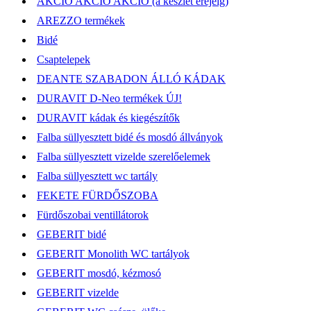
AKCIÓ AKCIÓ AKCIÓ (a készlet erejéig)
AREZZO termékek
Bidé
Csaptelepek
DEANTE SZABADON ÁLLÓ KÁDAK
DURAVIT D-Neo termékek ÚJ!
DURAVIT kádak és kiegészítők
Falba süllyesztett bidé és mosdó állványok
Falba süllyesztett vizelde szerelőelemek
Falba süllyesztett wc tartály
FEKETE FÜRDŐSZOBA
Fürdőszobai ventillátorok
GEBERIT bidé
GEBERIT Monolith WC tartályok
GEBERIT mosdó, kézmosó
GEBERIT vizelde