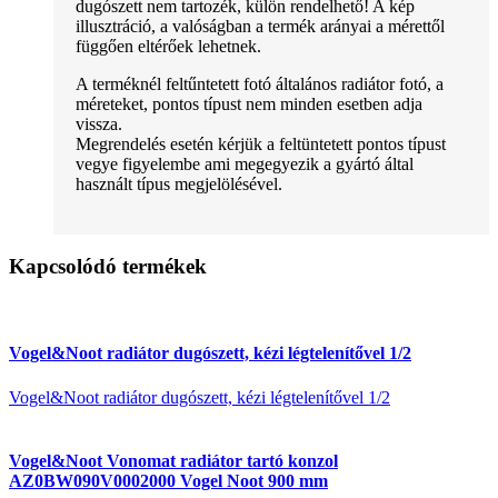
dugószett nem tartozék, külön rendelhető! A kép
illusztráció, a valóságban a termék arányai a mérettől
függően eltérőek lehetnek.
A terméknél feltűntetett fotó általános radiátor fotó, a
méreteket, pontos típust nem minden esetben adja
vissza.
Megrendelés esetén kérjük a feltüntetett pontos típust
vegye figyelembe ami megegyezik a gyártó által
használt típus megjelölésével.
Kapcsolódó termékek
Vogel&Noot radiátor dugószett, kézi légtelenítővel 1/2
Vogel&Noot radiátor dugószett, kézi légtelenítővel 1/2
Vogel&Noot Vonomat radiátor tartó konzol
AZ0BW090V0002000 Vogel Noot 900 mm