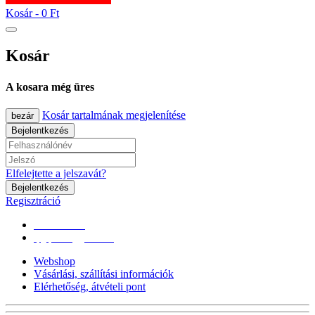
Kosár -
0 Ft
Kosár
A kosara még üres
Kosár tartalmának megjelenítése
bezár
Bejelentkezés
Elfelejtette a jelszavát?
Bejelentkezés
Regisztráció
0670/365-7619
epgepoutlet@gmail.com
Webshop
Vásárlási, szállítási információk
Elérhetőség, átvételi pont