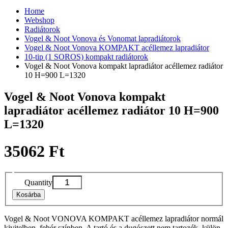
Home
Webshop
Radiátorok
Vogel & Noot Vonova és Vonomat lapradiátorok
Vogel & Noot Vonova KOMPAKT acéllemez lapradiátor
10-tip (1 SOROS) kompakt radiátorok
Vogel & Noot Vonova kompakt lapradiátor acéllemez radiátor
10 H=900 L=1320
Vogel & Noot Vonova kompakt
lapradiátor acéllemez radiátor 10 H=900
L=1320
35062 Ft
Quantity
Kosárba
Vogel & Noot VONOVA KOMPAKT acéllemez lapradiátor normál
kivitelben, fehér színben. A tartó és a dugószett nem tartozék, külön