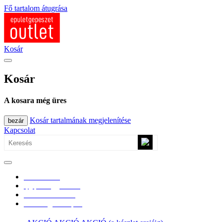
Fő tartalom átugrása
Kosár
Kosár
A kosara még üres
Kosár tartalmának megjelenítése
bezár
Kapcsolat
0670/365-7619
epgepoutlet@gmail.com
Vásárlási információk
Elérhetőség, átvételi pont