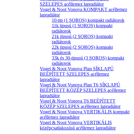
SZELEPES acéllemez lapradiátor
Vogel & Noot Vonova KOMPAKT acéllemez
lapradiátor
10-tip (1 SOROS) kompakt radiátorok
11k tipusú (1 SOROS) kompakt
radiátorok
21k tipusú (2 SOROS) kompakt
radiátorok
22k tipusú (2 SOROS) kompakt
radiátorok
33k és 30-tipusú (3 SOROS) kompakt
radiátorok
Vogel & Noot Vonova Plan SÍKLAPÚ
BEÉPÍTETT SZELEPES acéllemez
lapradiátor
Vogel & Noot Vonova Plan T6 SÍKLAPÚ
BEÉPÍTETT KÖZÉP SZELEPES acéllemez
lapradiátor
Vogel & Noot Vonova T6 BEÉPÍTETT
KÖZÉP SZELEPES acéllemez lapradiátor
Vogel & Noot Vonova VERTIKÁLIS kompakt
acéllemez lapradiátor
Vogel & Noot Vonova VERTIKÁLIS
középcsatlakozású acéllemez lapradiátor