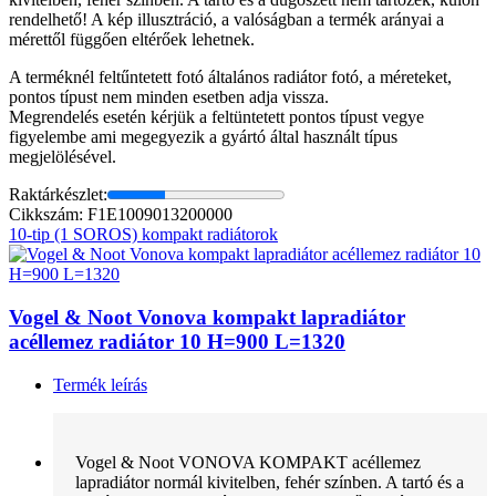
rendelhető! A kép illusztráció, a valóságban a termék arányai a
mérettől függően eltérőek lehetnek.
A terméknél feltűntetett fotó általános radiátor fotó, a méreteket,
pontos típust nem minden esetben adja vissza.
Megrendelés esetén kérjük a feltüntetett pontos típust vegye
figyelembe ami megegyezik a gyártó által használt típus
megjelölésével.
Raktárkészlet:
Cikkszám: F1E1009013200000
10-tip (1 SOROS) kompakt radiátorok
Vogel & Noot Vonova kompakt lapradiátor
acéllemez radiátor 10 H=900 L=1320
Termék leírás
Vogel & Noot VONOVA KOMPAKT acéllemez
lapradiátor normál kivitelben, fehér színben. A tartó és a