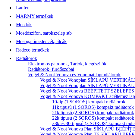
Laufen
MARMY termékek
Mosdók
Mosdószifon, sarokszelep stb
Mosogatómedencék,tálcák
Radeco termékek
Radiátorok
Elektromos patronok, Tartók, kiegészítők
Radiátorok- fürdőszobai
Vogel & Noot Vonova és Vonomat lapradiátorok
Vogel & Noot Vonoplan SÍKLAPÚ VERTIKÁLIS k
Vogel & Noot Vonoplan SÍKLAPÚ VERTIKÁLIS kö
Vogel & Noot Vonova BEÉPÍTETT SZELEPES acé
Vogel & Noot Vonova KOMPAKT acéllemez lapr
10-tip (1 SOROS) kompakt radiátorok
11k tipusú (1 SOROS) kompakt radiátorok
21k tipusú (2 SOROS) kompakt radiátorok
22k tipusú (2 SOROS) kompakt radiátorok
33k és 30-tipusú (3 SOROS) kompakt radi
Vogel & Noot Vonova Plan SÍKLAPÚ BEÉPÍTET
Vogel & Noot Vonova Plan T6 SÍKLAPÚ BEÉP