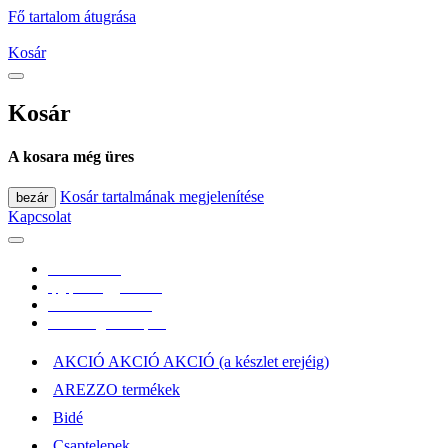
Fő tartalom átugrása
Kosár
Kosár
A kosara még üres
Kosár tartalmának megjelenítése
bezár
Kapcsolat
0670/365-7619
epgepoutlet@gmail.com
Vásárlási információk
Elérhetőség, átvételi pont
AKCIÓ AKCIÓ AKCIÓ (a készlet erejéig)
AREZZO termékek
Bidé
Csaptelepek