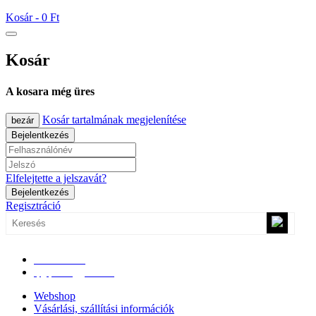
Kosár -
0 Ft
Kosár
A kosara még üres
Kosár tartalmának megjelenítése
bezár
Bejelentkezés
Elfelejtette a jelszavát?
Bejelentkezés
Regisztráció
0670/365-7619
epgepoutlet@gmail.com
Webshop
Vásárlási, szállítási információk