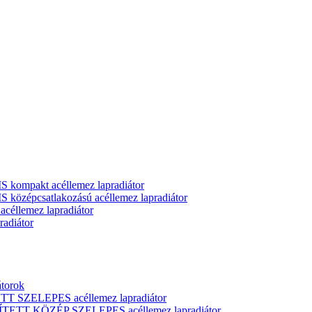
ompakt acéllemez lapradiátor
zépcsatlakozású acéllemez lapradiátor
llemez lapradiátor
adiátor
átorok
T SZELEPES acéllemez lapradiátor
ÍTETT KÖZÉP SZELEPES acéllemez lapradiátor