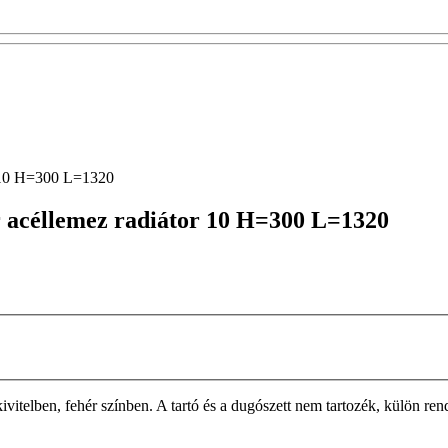
r 10 H=300 L=1320
 acéllemez radiátor 10 H=300 L=1320
n, fehér színben. A tartó és a dugószett nem tartozék, külön rendelh