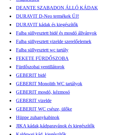
DEANTE SZABADON ÁLLÓ KÁDAK
DURAVIT D-Neo termékek ÚJ!
DURAVIT kádak és kiegészítők
Falba süllyesztett bidé és mosdó állványok
Falba süllyesztett vizelde szerelőelemek
Falba süllyesztett wc tartály
FEKETE FÜRDŐSZOBA
Fürdőszobai ventillátorok
GEBERIT bidé
GEBERIT Monolith WC tartályok
GEBERIT mosdó, kézmosó
GEBERIT vizelde
GEBERIT WC csésze, ülőke
Hüppe zuhanykabinok
JIKA kádak,kádparavánok és kiegészítők
Kaldewei kád, kiegészítők