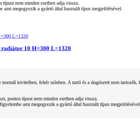
tos típust nem minden esetben adja vissza.
be ami megegyezik a gyártó által használt típus megjelölésével.
z radiátor 10 H=300 L=1320
kivitelben, fehér színben. A tartó és a dugószett nem tartozék, kül
teket, pontos típust nem minden esetben adja vissza.
 figyelembe ami megegyezik a gyártó által használt típus megjelölésével