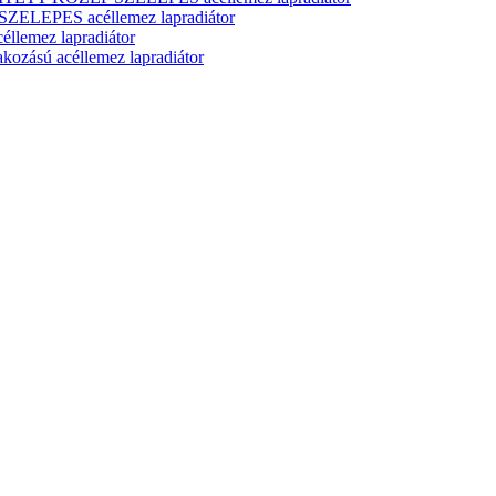
ELEPES acéllemez lapradiátor
lemez lapradiátor
zású acéllemez lapradiátor