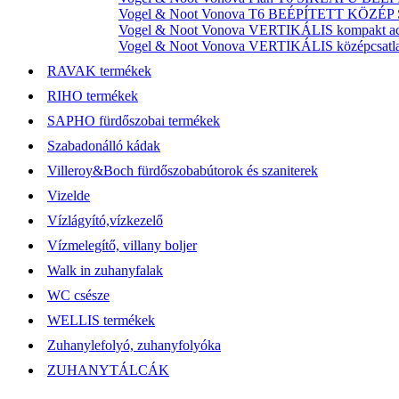
Vogel & Noot Vonova T6 BEÉPÍTETT KÖZÉP SZ
Vogel & Noot Vonova VERTIKÁLIS kompakt acél
Vogel & Noot Vonova VERTIKÁLIS középcsatlako
RAVAK termékek
RIHO termékek
SAPHO fürdőszobai termékek
Szabadonálló kádak
Villeroy&Boch fürdőszobabútorok és szaniterek
Vizelde
Vízlágyító,vízkezelő
Vízmelegítő, villany boljer
Walk in zuhanyfalak
WC csésze
WELLIS termékek
Zuhanylefolyó, zuhanyfolyóka
ZUHANYTÁLCÁK