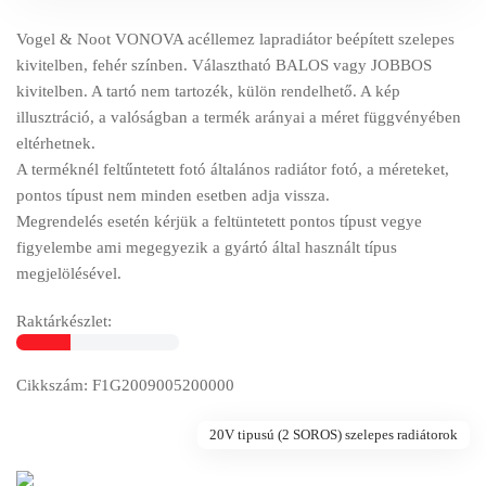
Vogel & Noot VONOVA acéllemez lapradiátor beépített szelepes
kivitelben, fehér színben. Választható BALOS vagy JOBBOS
kivitelben. A tartó nem tartozék, külön rendelhető. A kép
illusztráció, a valóságban a termék arányai a méret függvényében
eltérhetnek.
A terméknél feltűntetett fotó általános radiátor fotó, a méreteket,
pontos típust nem minden esetben adja vissza.
Megrendelés esetén kérjük a feltüntetett pontos típust vegye
figyelembe ami megegyezik a gyártó által használt típus
megjelölésével.
Raktárkészlet:
Cikkszám: F1G2009005200000
20V tipusú (2 SOROS) szelepes radiátorok