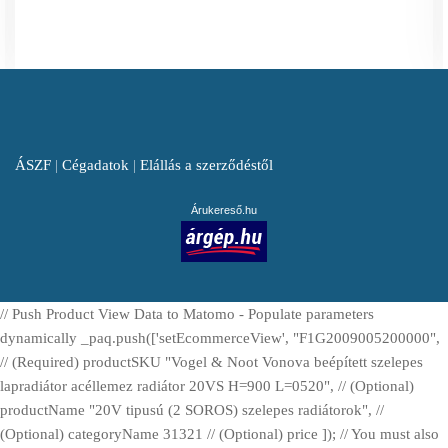
ÁSZF
|
Cégadatok
|
Elállás a szerződéstől
Árukereső.hu
// Push Product View Data to Matomo - Populate parameters
dynamically _paq.push(['setEcommerceView', "F1G2009005200000",
// (Required) productSKU "Vogel & Noot Vonova beépített szelepes
lapradiátor acéllemez radiátor 20VS H=900 L=0520", // (Optional)
productName "20V tipusú (2 SOROS) szelepes radiátorok", //
(Optional) categoryName 31321 // (Optional) price ]); // You must also