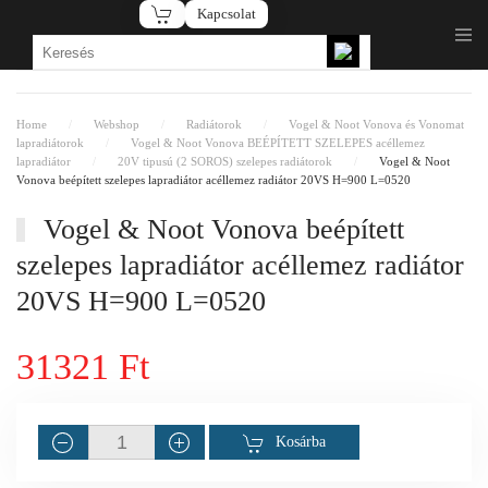
Kapcsolat
Fő tartalom átugrása
Home
Webshop
Radiátorok
Vogel & Noot Vonova és Vonomat
lapradiátorok
Vogel & Noot Vonova BEÉPÍTETT SZELEPES acéllemez
lapradiátor
20V tipusú (2 SOROS) szelepes radiátorok
Vogel & Noot
Vonova beépített szelepes lapradiátor acéllemez radiátor 20VS H=900 L=0520
Vogel & Noot Vonova beépített
szelepes lapradiátor acéllemez radiátor
20VS H=900 L=0520
31321 Ft
Kosárba