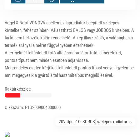
Vogel & Noot VONOVA acéllemez lapradiátor beépített szelepes
kivitelben, fehér színben. Választható BALOS vagy JOBBOS kivitelben. A
tartó nem tartozék, külön rendelhető. A kép illusztráció, a valóságban a
termék arányai a méret függvényében eltérhetnek.
A terméknél feltűntetett fotó általános radiátor fotó, a méreteket,
pontos típust nem minden esetben adja vissza.
Megrendelés esetén kérjük a feltüntetett pontos típust vegye figyelembe
ami megegyezik a gyártó által használt típus megjelölésével.
Raktárkészlet:
Cikkszám: F1G2009004000000
20V tipusú (2 SOROS) szelepes radiátorok