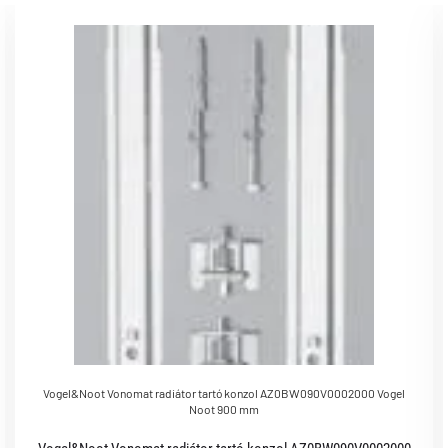
Vogel&Noot Vonomat radiátor tartó konzol AZ0BW090V0002000 Vogel
Noot 900 mm