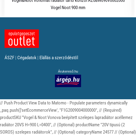
Vogel&Noot Vonomat radiátor tartó konzol AZ0BW090V0002000
Vogel Noot 900 mm
ÁSZF
|
Cégadatok
|
Elállás a szerződéstől
Árukereső.hu
// Push Product View Data to Matomo - Populate parameters dynamically
_paq.push(['setEcommerceView', "F1G2009004000000", // (Required)
productSKU "Vogel & Noot Vonova beépített szelepes lapradiátor acéllemez
radiátor 20VS H=900 L=0400", // (Optional) productName "20V tipusú (2
SOROS) szelepes radiátorok", // (Optional) categoryName 24577 // (Optional)