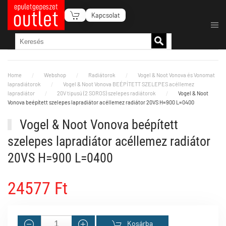
Kapcsolat
Fő tartalom átugrása
Home
Webshop
Radiátorok
Vogel & Noot Vonova és Vonomat
lapradiátorok
Vogel & Noot Vonova BEÉPÍTETT SZELEPES acéllemez
lapradiátor
20V tipusú (2 SOROS) szelepes radiátorok
Vogel & Noot
Vonova beépített szelepes lapradiátor acéllemez radiátor 20VS H=900 L=0400
Vogel & Noot Vonova beépített
szelepes lapradiátor acéllemez radiátor
20VS H=900 L=0400
24577 Ft
Kosárba