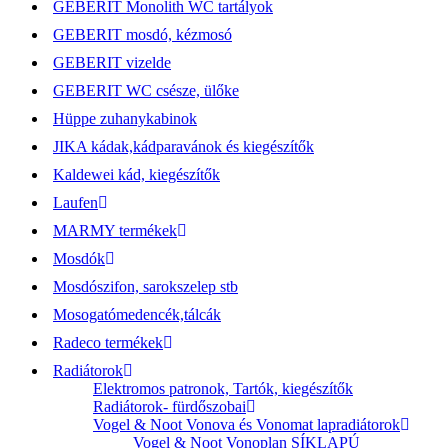
GEBERIT Monolith WC tartályok
GEBERIT mosdó, kézmosó
GEBERIT vizelde
GEBERIT WC csésze, ülőke
Hüppe zuhanykabinok
JIKA kádak,kádparavánok és kiegészítők
Kaldewei kád, kiegészítők
Laufen
MARMY termékek
Mosdók
Mosdószifon, sarokszelep stb
Mosogatómedencék,tálcák
Radeco termékek
Radiátorok
Elektromos patronok, Tartók, kiegészítők
Radiátorok- fürdőszobai
Vogel & Noot Vonova és Vonomat lapradiátorok
Vogel & Noot Vonoplan SÍKLAPÚ