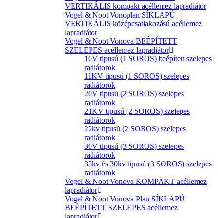
VERTIKÁLIS kompakt acéllemez lapradiátor
Vogel & Noot Vonoplan SÍKLAPÚ
VERTIKÁLIS középcsatlakozású acéllemez
lapradiátor
Vogel & Noot Vonova BEÉPÍTETT
SZELEPES acéllemez lapradiátor
10V tipusú (1 SOROS) beépített szelepes
radiátorok
11KV tipusú (1 SOROS) szelepes
radiátorok
20V tipusú (2 SOROS) szelepes
radiátorok
21KV tipusú (2 SOROS) szelepes
radiátorok
22kv tipusú (2 SOROS) szelepes
radiátorok
30V tipusú (3 SOROS) szelepes
radiátorok
33kv és 30kv tipusú (3 SOROS) szelepes
radiátorok
Vogel & Noot Vonova KOMPAKT acéllemez
lapradiátor
Vogel & Noot Vonova Plan SÍKLAPÚ
BEÉPÍTETT SZELEPES acéllemez
lapradiátor