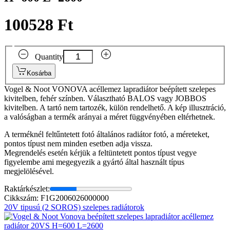
100528 Ft
Quantity
Kosárba
Vogel & Noot VONOVA acéllemez lapradiátor beépített szelepes
kivitelben, fehér színben. Választható BALOS vagy JOBBOS
kivitelben. A tartó nem tartozék, külön rendelhető. A kép illusztráció,
a valóságban a termék arányai a méret függvényében eltérhetnek.
A terméknél feltűntetett fotó általános radiátor fotó, a méreteket,
pontos típust nem minden esetben adja vissza.
Megrendelés esetén kérjük a feltüntetett pontos típust vegye
figyelembe ami megegyezik a gyártó által használt típus
megjelölésével.
Raktárkészlet:
Cikkszám: F1G2006026000000
20V tipusú (2 SOROS) szelepes radiátorok