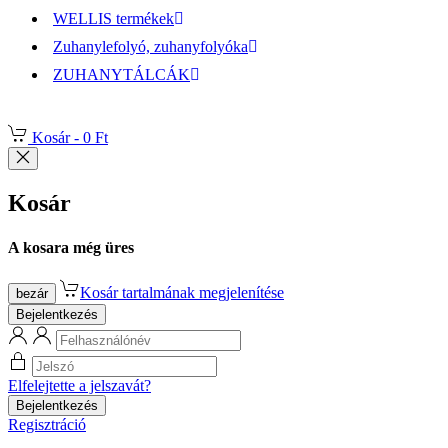
WELLIS termékek
Zuhanylefolyó, zuhanyfolyóka
ZUHANYTÁLCÁK
Kosár -
0 Ft
Kosár
A kosara még üres
Kosár tartalmának megjelenítése
bezár
Bejelentkezés
Elfelejtette a jelszavát?
Bejelentkezés
Regisztráció