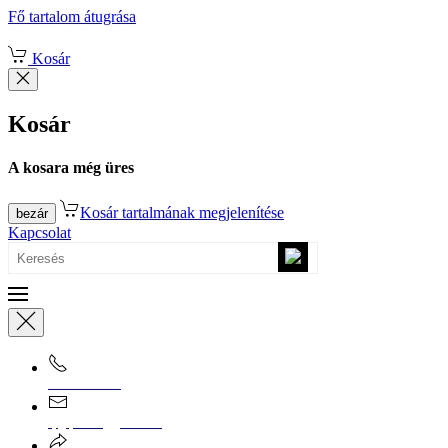
Fő tartalom átugrása
Kosár
Kosár
A kosara még üres
Kosár tartalmának megjelenítése
bezár
Kapcsolat
0670/365-7619
epgepoutlet@gmail.com