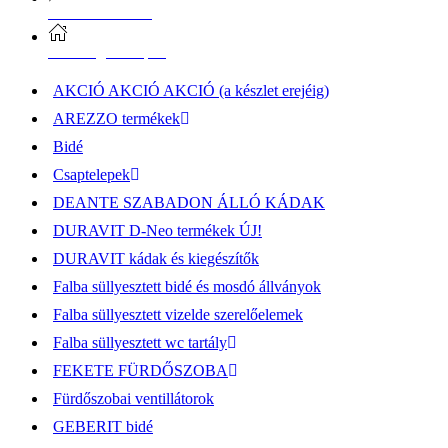
Vásárlási információk
Elérhetőség, átvételi pont
AKCIÓ AKCIÓ AKCIÓ (a készlet erejéig)
AREZZO termékek
Bidé
Csaptelepek
DEANTE SZABADON ÁLLÓ KÁDAK
DURAVIT D-Neo termékek ÚJ!
DURAVIT kádak és kiegészítők
Falba süllyesztett bidé és mosdó állványok
Falba süllyesztett vizelde szerelőelemek
Falba süllyesztett wc tartály
FEKETE FÜRDŐSZOBA
Fürdőszobai ventillátorok
GEBERIT bidé