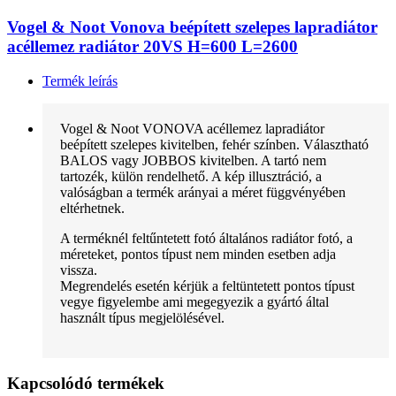
Vogel & Noot Vonova beépített szelepes lapradiátor
acéllemez radiátor 20VS H=600 L=2600
Termék leírás
Vogel & Noot VONOVA acéllemez lapradiátor
beépített szelepes kivitelben, fehér színben. Választható
BALOS vagy JOBBOS kivitelben. A tartó nem
tartozék, külön rendelhető. A kép illusztráció, a
valóságban a termék arányai a méret függvényében
eltérhetnek.
A terméknél feltűntetett fotó általános radiátor fotó, a
méreteket, pontos típust nem minden esetben adja
vissza.
Megrendelés esetén kérjük a feltüntetett pontos típust
vegye figyelembe ami megegyezik a gyártó által
használt típus megjelölésével.
Kapcsolódó termékek