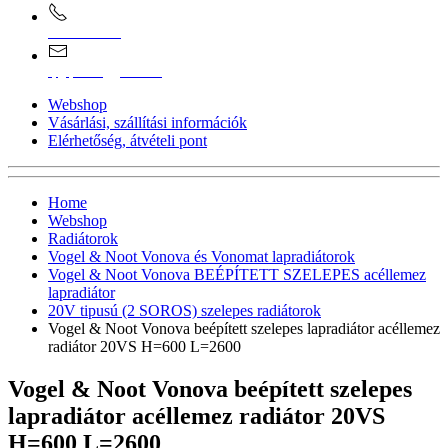
0670/365-7619
epgepoutlet@gmail.com
Webshop
Vásárlási, szállítási információk
Elérhetőség, átvételi pont
Home
Webshop
Radiátorok
Vogel & Noot Vonova és Vonomat lapradiátorok
Vogel & Noot Vonova BEÉPÍTETT SZELEPES acéllemez
lapradiátor
20V tipusú (2 SOROS) szelepes radiátorok
Vogel & Noot Vonova beépített szelepes lapradiátor acéllemez
radiátor 20VS H=600 L=2600
Vogel & Noot Vonova beépített szelepes
lapradiátor acéllemez radiátor 20VS
H=600 L=2600