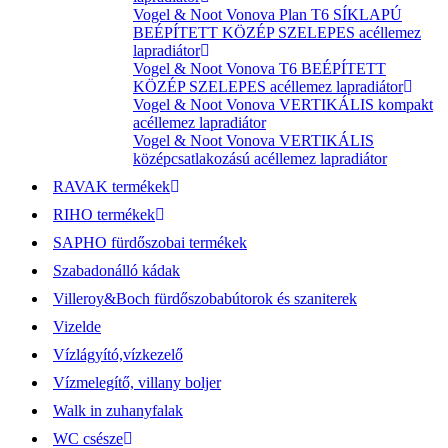
Vogel & Noot Vonova Plan T6 SÍKLAPÚ
BEÉPÍTETT KÖZÉP SZELEPES acéllemez
lapradiátor
Vogel & Noot Vonova T6 BEÉPÍTETT
KÖZÉP SZELEPES acéllemez lapradiátor
Vogel & Noot Vonova VERTIKÁLIS kompakt
acéllemez lapradiátor
Vogel & Noot Vonova VERTIKÁLIS
középcsatlakozású acéllemez lapradiátor
RAVAK termékek
RIHO termékek
SAPHO fürdőszobai termékek
Szabadonálló kádak
Villeroy&Boch fürdőszobabútorok és szaniterek
Vizelde
Vízlágyító,vízkezelő
Vízmelegítő, villany boljer
Walk in zuhanyfalak
WC csésze