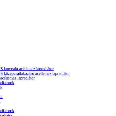
ompakt acéllemez lapradiátor
zépcsatlakozású acéllemez lapradiátor
llemez lapradiátor
adiátorok
ok
ok
k
adiátorok
adiátor