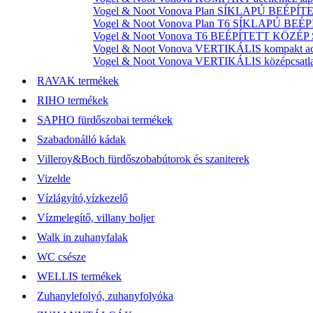
Vogel & Noot Vonova Plan SÍKLAPÚ BEÉPÍTET
Vogel & Noot Vonova Plan T6 SÍKLAPÚ BEÉP
Vogel & Noot Vonova T6 BEÉPÍTETT KÖZÉP SZ
Vogel & Noot Vonova VERTIKÁLIS kompakt acél
Vogel & Noot Vonova VERTIKÁLIS középcsatlako
RAVAK termékek
RIHO termékek
SAPHO fürdőszobai termékek
Szabadonálló kádak
Villeroy&Boch fürdőszobabútorok és szaniterek
Vizelde
Vízlágyító,vízkezelő
Vízmelegítő, villany boljer
Walk in zuhanyfalak
WC csésze
WELLIS termékek
Zuhanylefolyó, zuhanyfolyóka