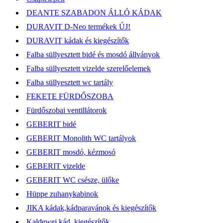
DEANTE SZABADON ÁLLÓ KÁDAK
DURAVIT D-Neo termékek ÚJ!
DURAVIT kádak és kiegészítők
Falba süllyesztett bidé és mosdó állványok
Falba süllyesztett vizelde szerelőelemek
Falba süllyesztett wc tartály
FEKETE FÜRDŐSZOBA
Fürdőszobai ventillátorok
GEBERIT bidé
GEBERIT Monolith WC tartályok
GEBERIT mosdó, kézmosó
GEBERIT vizelde
GEBERIT WC csésze, ülőke
Hüppe zuhanykabinok
JIKA kádak,kádparavánok és kiegészítők
Kaldewei kád, kiegészítők