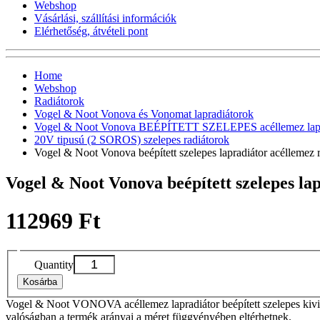
Webshop
Vásárlási, szállítási információk
Elérhetőség, átvételi pont
Home
Webshop
Radiátorok
Vogel & Noot Vonova és Vonomat lapradiátorok
Vogel & Noot Vonova BEÉPÍTETT SZELEPES acéllemez lapr
20V tipusú (2 SOROS) szelepes radiátorok
Vogel & Noot Vonova beépített szelepes lapradiátor acélleme
Vogel & Noot Vonova beépített szelepes l
112969 Ft
Quantity
Kosárba
Vogel & Noot VONOVA acéllemez lapradiátor beépített szelepes kivit
valóságban a termék arányai a méret függvényében eltérhetnek.