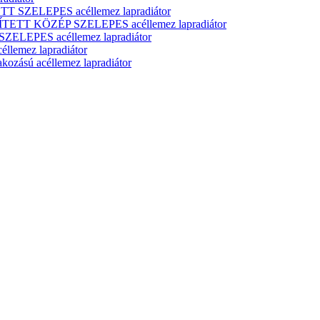
T SZELEPES acéllemez lapradiátor
ÍTETT KÖZÉP SZELEPES acéllemez lapradiátor
ELEPES acéllemez lapradiátor
lemez lapradiátor
zású acéllemez lapradiátor