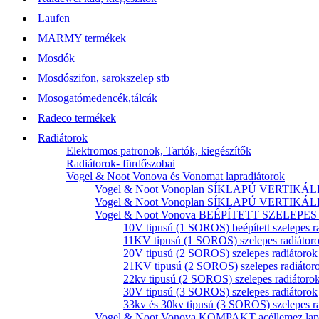
Laufen
MARMY termékek
Mosdók
Mosdószifon, sarokszelep stb
Mosogatómedencék,tálcák
Radeco termékek
Radiátorok
Elektromos patronok, Tartók, kiegészítők
Radiátorok- fürdőszobai
Vogel & Noot Vonova és Vonomat lapradiátorok
Vogel & Noot Vonoplan SÍKLAPÚ VERTIKÁLIS k
Vogel & Noot Vonoplan SÍKLAPÚ VERTIKÁLIS kö
Vogel & Noot Vonova BEÉPÍTETT SZELEPES acé
10V tipusú (1 SOROS) beépített szelepes r
11KV tipusú (1 SOROS) szelepes radiátor
20V tipusú (2 SOROS) szelepes radiátorok
21KV tipusú (2 SOROS) szelepes radiátor
22kv tipusú (2 SOROS) szelepes radiátoro
30V tipusú (3 SOROS) szelepes radiátorok
33kv és 30kv tipusú (3 SOROS) szelepes r
Vogel & Noot Vonova KOMPAKT acéllemez lapr