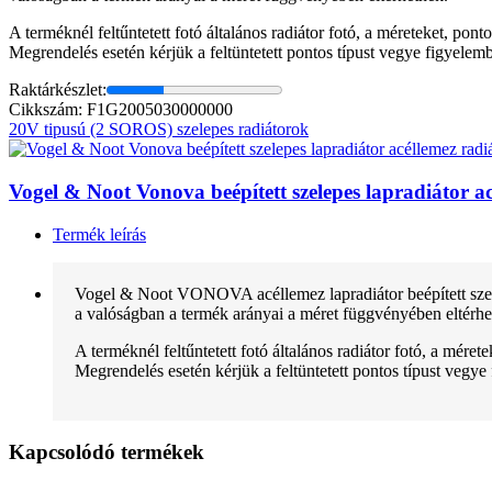
A terméknél feltűntetett fotó általános radiátor fotó, a méreteket, pon
Megrendelés esetén kérjük a feltüntetett pontos típust vegye figyelem
Raktárkészlet:
Cikkszám: F1G2005030000000
20V tipusú (2 SOROS) szelepes radiátorok
Vogel & Noot Vonova beépített szelepes lapradiátor
Termék leírás
Vogel & Noot VONOVA acéllemez lapradiátor beépített szele
a valóságban a termék arányai a méret függvényében eltérhe
A terméknél feltűntetett fotó általános radiátor fotó, a mére
Megrendelés esetén kérjük a feltüntetett pontos típust vegye
Kapcsolódó termékek