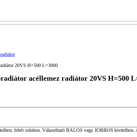
adiátor
z radiátor 20VS H=500 L=3000
apradiátor acéllemez radiátor 20VS H=500 
elben, fehér színben. Választható BALOS vagy JOBBOS kivitelben. A ta