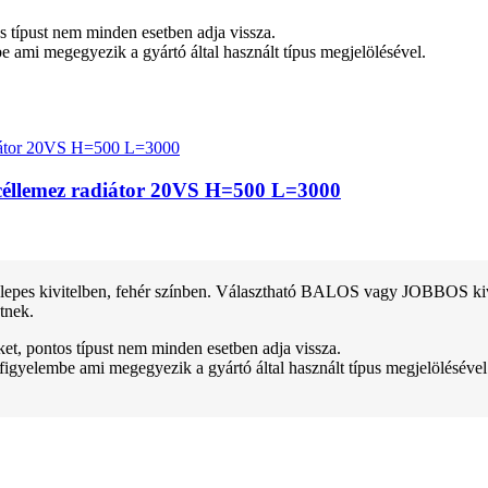
tos típust nem minden esetben adja vissza.
be ami megegyezik a gyártó által használt típus megjelölésével.
 acéllemez radiátor 20VS H=500 L=3000
pes kivitelben, fehér színben. Választható BALOS vagy JOBBOS kivitel
tnek.
teket, pontos típust nem minden esetben adja vissza.
 figyelembe ami megegyezik a gyártó által használt típus megjelölésével