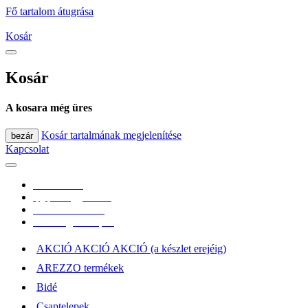
Fő tartalom átugrása
Kosár
Kosár
A kosara még üres
Kosár tartalmának megjelenítése
bezár
Kapcsolat
0670/365-7619
epgepoutlet@gmail.com
Vásárlási információk
Elérhetőség, átvételi pont
AKCIÓ AKCIÓ AKCIÓ (a készlet erejéig)
AREZZO termékek
Bidé
Csaptelepek