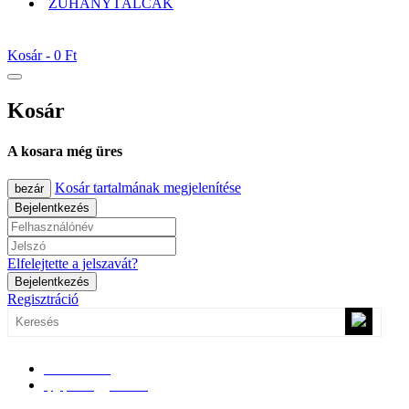
ZUHANYTÁLCÁK
Kosár -
0 Ft
Kosár
A kosara még üres
Kosár tartalmának megjelenítése
bezár
Bejelentkezés
Elfelejtette a jelszavát?
Bejelentkezés
Regisztráció
0670/365-7619
epgepoutlet@gmail.com