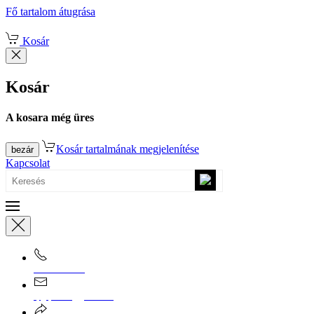
Fő tartalom átugrása
Kosár
Kosár
A kosara még üres
Kosár tartalmának megjelenítése
bezár
Kapcsolat
0670/365-7619
epgepoutlet@gmail.com