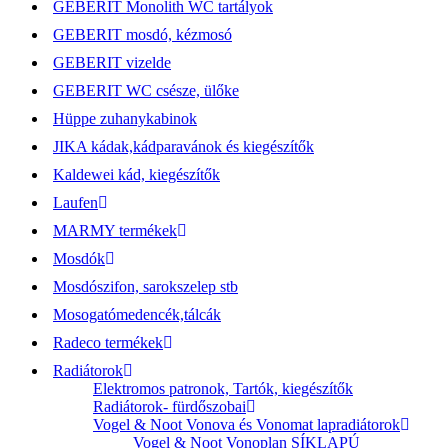
GEBERIT Monolith WC tartályok
GEBERIT mosdó, kézmosó
GEBERIT vizelde
GEBERIT WC csésze, ülőke
Hüppe zuhanykabinok
JIKA kádak,kádparavánok és kiegészítők
Kaldewei kád, kiegészítők
Laufen
MARMY termékek
Mosdók
Mosdószifon, sarokszelep stb
Mosogatómedencék,tálcák
Radeco termékek
Radiátorok
Elektromos patronok, Tartók, kiegészítők
Radiátorok- fürdőszobai
Vogel & Noot Vonova és Vonomat lapradiátorok
Vogel & Noot Vonoplan SÍKLAPÚ