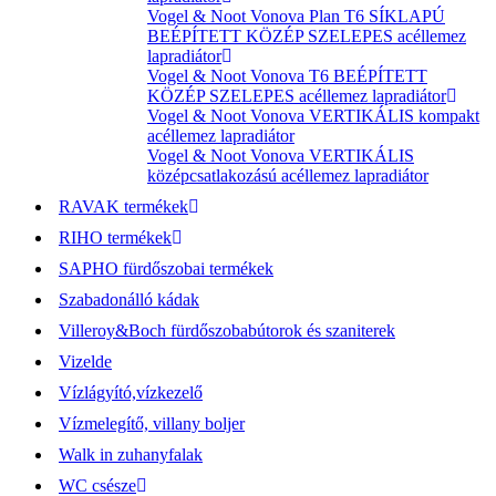
Vogel & Noot Vonova Plan T6 SÍKLAPÚ
BEÉPÍTETT KÖZÉP SZELEPES acéllemez
lapradiátor
Vogel & Noot Vonova T6 BEÉPÍTETT
KÖZÉP SZELEPES acéllemez lapradiátor
Vogel & Noot Vonova VERTIKÁLIS kompakt
acéllemez lapradiátor
Vogel & Noot Vonova VERTIKÁLIS
középcsatlakozású acéllemez lapradiátor
RAVAK termékek
RIHO termékek
SAPHO fürdőszobai termékek
Szabadonálló kádak
Villeroy&Boch fürdőszobabútorok és szaniterek
Vizelde
Vízlágyító,vízkezelő
Vízmelegítő, villany boljer
Walk in zuhanyfalak
WC csésze