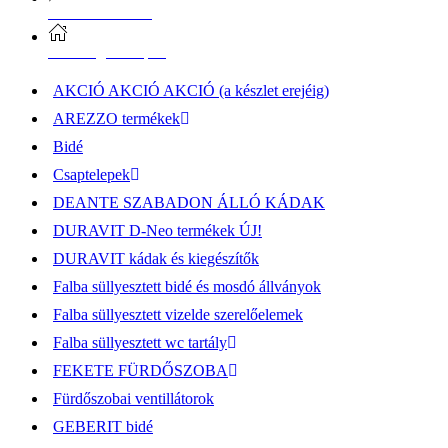
Vásárlási információk
Elérhetőség, átvételi pont
AKCIÓ AKCIÓ AKCIÓ (a készlet erejéig)
AREZZO termékek
Bidé
Csaptelepek
DEANTE SZABADON ÁLLÓ KÁDAK
DURAVIT D-Neo termékek ÚJ!
DURAVIT kádak és kiegészítők
Falba süllyesztett bidé és mosdó állványok
Falba süllyesztett vizelde szerelőelemek
Falba süllyesztett wc tartály
FEKETE FÜRDŐSZOBA
Fürdőszobai ventillátorok
GEBERIT bidé