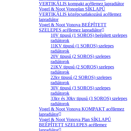
VERTIKÁLIS kompakt acéllemez lapradiátor
Vogel & Noot Vonoplan SÍKLAPÚ
VERTIKÁLIS középcsatlakozású acéllemez
lapradiátor
Vogel & Noot Vonova BEÉPÍTETT
SZELEPES acéllemez lapradiátor
10V tipusú (1 SOROS) beépített szelepes
radiátorok
11KV tipusú (1 SOROS) szelepes
radiátorok
20V tipusú (2 SOROS) szelepes
radiátorok
21KV tipusú (2 SOROS) szelepes
radiátorok
22kv tipusú (2 SOROS) szelepes
radiátorok
30V tipusú (3 SOROS) szelepes
radiátorok
33kv és 30kv tipusú (3 SOROS) szelepes
radiátorok
Vogel & Noot Vonova KOMPAKT acéllemez
lapradiátor
Vogel & Noot Vonova Plan SÍKLAPÚ
BEÉPÍTETT SZELEPES acéllemez
lapradiátor