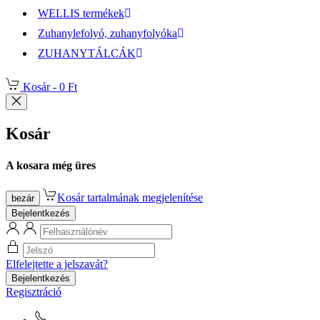
WELLIS termékek
Zuhanylefolyó, zuhanyfolyóka
ZUHANYTÁLCÁK
Kosár -
0 Ft
Kosár
A kosara még üres
Kosár tartalmának megjelenítése
bezár
Bejelentkezés
Elfelejtette a jelszavát?
Bejelentkezés
Regisztráció