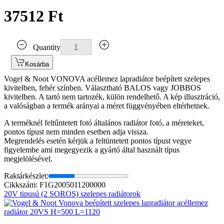
37512 Ft
Quantity
Kosárba
Vogel & Noot VONOVA acéllemez lapradiátor beépített szelepes
kivitelben, fehér színben. Választható BALOS vagy JOBBOS
kivitelben. A tartó nem tartozék, külön rendelhető. A kép illusztráció,
a valóságban a termék arányai a méret függvényében eltérhetnek.
A terméknél feltűntetett fotó általános radiátor fotó, a méreteket,
pontos típust nem minden esetben adja vissza.
Megrendelés esetén kérjük a feltüntetett pontos típust vegye
figyelembe ami megegyezik a gyártó által használt típus
megjelölésével.
Raktárkészlet:
Cikkszám: F1G2005011200000
20V tipusú (2 SOROS) szelepes radiátorok