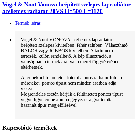
Vogel & Noot Vonova beépített szelepes lapradiátor
acéllemez radiátor 20VS H=500 L=1120
Termék leírás
Vogel & Noot VONOVA acéllemez lapradiátor
beépített szelepes kivitelben, fehér színben. Választható
BALOS vagy JOBBOS kivitelben. A tartó nem
tartozék, külön rendelhető. A kép illusztráció, a
valóságban a termék arányai a méret függvényében
eltérhetnek.
A terméknél feltűntetett fotó általános radiátor fotó, a
méreteket, pontos típust nem minden esetben adja
vissza.
Megrendelés esetén kérjük a feltüntetett pontos típust
vegye figyelembe ami megegyezik a gyártó által
használt típus megjelölésével.
Kapcsolódó termékek