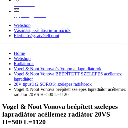
0670/365-7619
epgepoutlet@gmail.com
Webshop
Vásárlási, szállítási információk
Elérhetőség, átvételi pont
Home
Webshop
Radiátorok
Vogel & Noot Vonova és Vonomat lapradiátorok
Vogel & Noot Vonova BEÉPÍTETT SZELEPES acéllemez
lapradiátor
20V tipusú (2 SOROS) szelepes radiátorok
Vogel & Noot Vonova beépített szelepes lapradiátor acéllemez
radiátor 20VS H=500 L=1120
Vogel & Noot Vonova beépített szelepes
lapradiátor acéllemez radiátor 20VS
H=500 L=1120