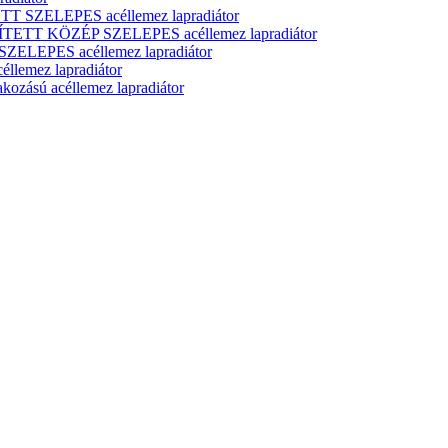
T SZELEPES acéllemez lapradiátor
ÍTETT KÖZÉP SZELEPES acéllemez lapradiátor
ELEPES acéllemez lapradiátor
lemez lapradiátor
zású acéllemez lapradiátor