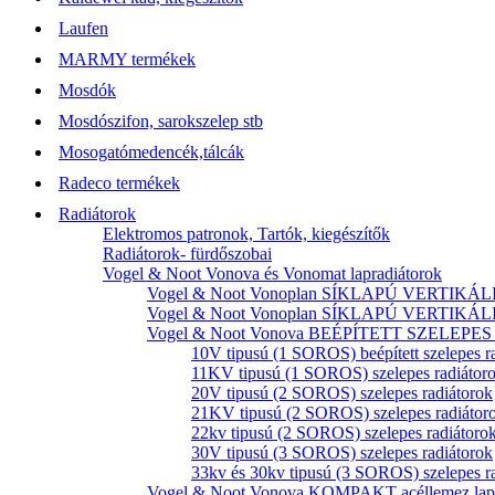
Laufen
MARMY termékek
Mosdók
Mosdószifon, sarokszelep stb
Mosogatómedencék,tálcák
Radeco termékek
Radiátorok
Elektromos patronok, Tartók, kiegészítők
Radiátorok- fürdőszobai
Vogel & Noot Vonova és Vonomat lapradiátorok
Vogel & Noot Vonoplan SÍKLAPÚ VERTIKÁLIS k
Vogel & Noot Vonoplan SÍKLAPÚ VERTIKÁLIS kö
Vogel & Noot Vonova BEÉPÍTETT SZELEPES acé
10V tipusú (1 SOROS) beépített szelepes r
11KV tipusú (1 SOROS) szelepes radiátor
20V tipusú (2 SOROS) szelepes radiátorok
21KV tipusú (2 SOROS) szelepes radiátor
22kv tipusú (2 SOROS) szelepes radiátoro
30V tipusú (3 SOROS) szelepes radiátorok
33kv és 30kv tipusú (3 SOROS) szelepes r
Vogel & Noot Vonova KOMPAKT acéllemez lapr