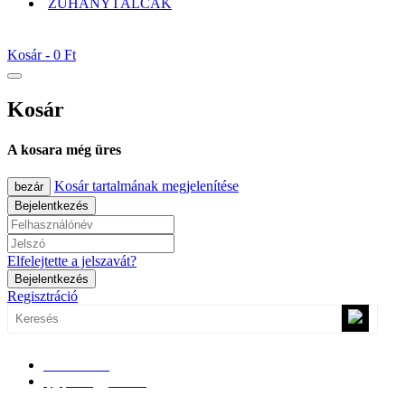
ZUHANYTÁLCÁK
Kosár -
0 Ft
Kosár
A kosara még üres
Kosár tartalmának megjelenítése
bezár
Bejelentkezés
Elfelejtette a jelszavát?
Bejelentkezés
Regisztráció
0670/365-7619
epgepoutlet@gmail.com