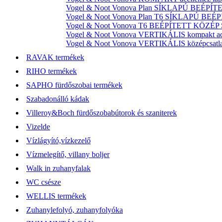
Vogel & Noot Vonova Plan SÍKLAPÚ BEÉPÍTET
Vogel & Noot Vonova Plan T6 SÍKLAPÚ BEÉP
Vogel & Noot Vonova T6 BEÉPÍTETT KÖZÉP SZ
Vogel & Noot Vonova VERTIKÁLIS kompakt acél
Vogel & Noot Vonova VERTIKÁLIS középcsatlako
RAVAK termékek
RIHO termékek
SAPHO fürdőszobai termékek
Szabadonálló kádak
Villeroy&Boch fürdőszobabútorok és szaniterek
Vizelde
Vízlágyító,vízkezelő
Vízmelegítő, villany boljer
Walk in zuhanyfalak
WC csésze
WELLIS termékek
Zuhanylefolyó, zuhanyfolyóka