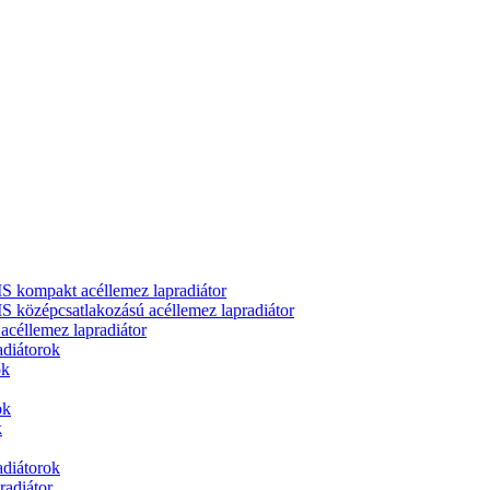
ompakt acéllemez lapradiátor
zépcsatlakozású acéllemez lapradiátor
llemez lapradiátor
adiátorok
ok
ok
k
adiátorok
adiátor