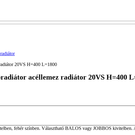
adiátor
z radiátor 20VS H=400 L=1800
apradiátor acéllemez radiátor 20VS H=400 
elben, fehér színben. Választható BALOS vagy JOBBOS kivitelben. A ta