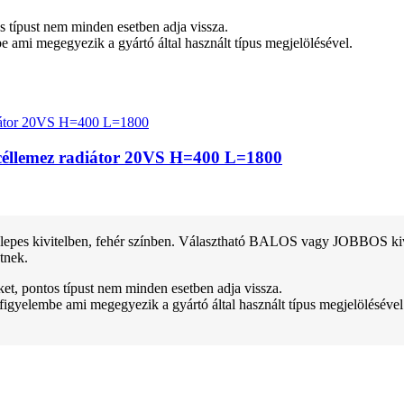
tos típust nem minden esetben adja vissza.
be ami megegyezik a gyártó által használt típus megjelölésével.
 acéllemez radiátor 20VS H=400 L=1800
pes kivitelben, fehér színben. Választható BALOS vagy JOBBOS kivitel
tnek.
teket, pontos típust nem minden esetben adja vissza.
 figyelembe ami megegyezik a gyártó által használt típus megjelölésével