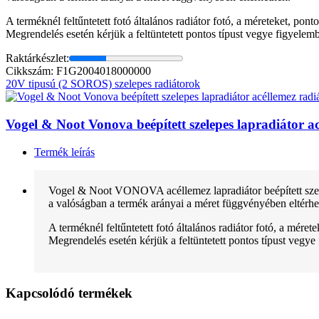
A terméknél feltűntetett fotó általános radiátor fotó, a méreteket, pon
Megrendelés esetén kérjük a feltüntetett pontos típust vegye figyelem
Raktárkészlet:
Cikkszám: F1G2004018000000
20V tipusú (2 SOROS) szelepes radiátorok
Vogel & Noot Vonova beépített szelepes lapradiátor
Termék leírás
Vogel & Noot VONOVA acéllemez lapradiátor beépített szele
a valóságban a termék arányai a méret függvényében eltérhe
A terméknél feltűntetett fotó általános radiátor fotó, a mére
Megrendelés esetén kérjük a feltüntetett pontos típust vegye
Kapcsolódó termékek