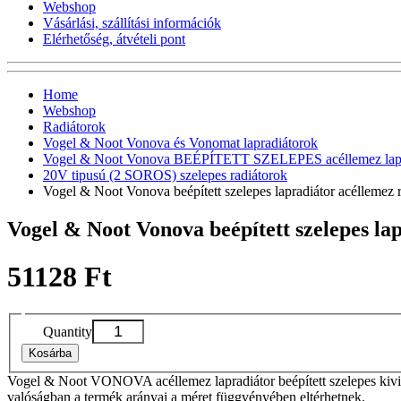
Webshop
Vásárlási, szállítási információk
Elérhetőség, átvételi pont
Home
Webshop
Radiátorok
Vogel & Noot Vonova és Vonomat lapradiátorok
Vogel & Noot Vonova BEÉPÍTETT SZELEPES acéllemez lapr
20V tipusú (2 SOROS) szelepes radiátorok
Vogel & Noot Vonova beépített szelepes lapradiátor acélleme
Vogel & Noot Vonova beépített szelepes l
51128 Ft
Quantity
Kosárba
Vogel & Noot VONOVA acéllemez lapradiátor beépített szelepes kivit
valóságban a termék arányai a méret függvényében eltérhetnek.