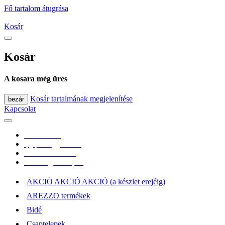
Fő tartalom átugrása
Kosár
Kosár
A kosara még üres
Kosár tartalmának megjelenítése
bezár
Kapcsolat
0670/365-7619
epgepoutlet@gmail.com
Vásárlási információk
Elérhetőség, átvételi pont
AKCIÓ AKCIÓ AKCIÓ (a készlet erejéig)
AREZZO termékek
Bidé
Csaptelepek