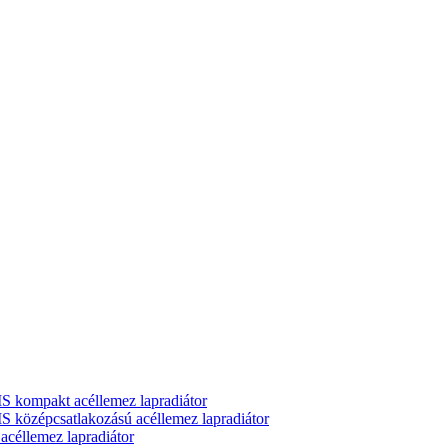
ompakt acéllemez lapradiátor
zépcsatlakozású acéllemez lapradiátor
llemez lapradiátor