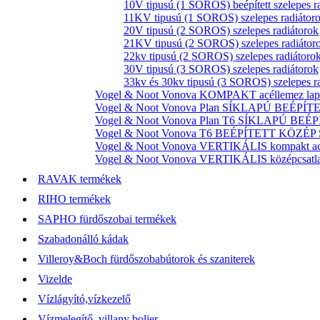
10V tipusú (1 SOROS) beépített szelepes r
11KV tipusú (1 SOROS) szelepes radiátor
20V tipusú (2 SOROS) szelepes radiátorok
21KV tipusú (2 SOROS) szelepes radiátor
22kv tipusú (2 SOROS) szelepes radiátoro
30V tipusú (3 SOROS) szelepes radiátorok
33kv és 30kv tipusú (3 SOROS) szelepes r
Vogel & Noot Vonova KOMPAKT acéllemez lapr
Vogel & Noot Vonova Plan SÍKLAPÚ BEÉPÍTET
Vogel & Noot Vonova Plan T6 SÍKLAPÚ BEÉP
Vogel & Noot Vonova T6 BEÉPÍTETT KÖZÉP SZ
Vogel & Noot Vonova VERTIKÁLIS kompakt acél
Vogel & Noot Vonova VERTIKÁLIS középcsatlako
RAVAK termékek
RIHO termékek
SAPHO fürdőszobai termékek
Szabadonálló kádak
Villeroy&Boch fürdőszobabútorok és szaniterek
Vizelde
Vízlágyító,vízkezelő
Vízmelegítő, villany boljer