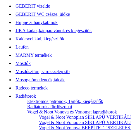
GEBERIT vizelde
GEBERIT WC csésze, ülőke
Hüppe zuhanykabinok
JIKA kádak,kádparavánok és kiegészítők
Kaldewei kád, kiegészítők
Laufen
MARMY termékek
Mosdók
Mosdószifon, sarokszelep stb
Mosogatómedencék,tálcák
Radeco termékek
Radiátorok
Elektromos patronok, Tartók, kiegészítők
Radiátorok- fürdőszobai
Vogel & Noot Vonova és Vonomat lapradiátorok
Vogel & Noot Vonoplan SÍKLAPÚ VERTIKÁLIS k
Vogel & Noot Vonoplan SÍKLAPÚ VERTIKÁLIS kö
Vogel & Noot Vonova BEÉPÍTETT SZELEPES acé