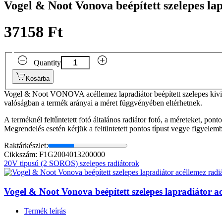
Vogel & Noot Vonova beépített szelepes l
37158 Ft
Quantity
Kosárba
Vogel & Noot VONOVA acéllemez lapradiátor beépített szelepes kivit
valóságban a termék arányai a méret függvényében eltérhetnek.
A terméknél feltűntetett fotó általános radiátor fotó, a méreteket, pon
Megrendelés esetén kérjük a feltüntetett pontos típust vegye figyelem
Raktárkészlet:
Cikkszám: F1G2004013200000
20V tipusú (2 SOROS) szelepes radiátorok
Vogel & Noot Vonova beépített szelepes lapradiátor
Termék leírás