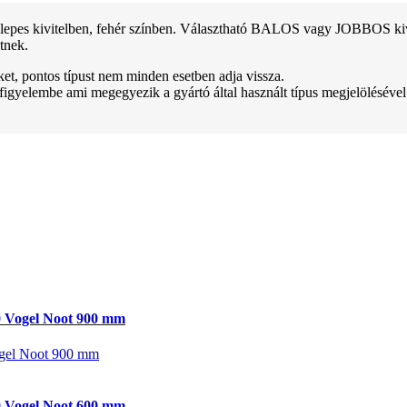
pes kivitelben, fehér színben. Választható BALOS vagy JOBBOS kivitel
tnek.
teket, pontos típust nem minden esetben adja vissza.
 figyelembe ami megegyezik a gyártó által használt típus megjelölésével
 Vogel Noot 900 mm
gel Noot 900 mm
 Vogel Noot 600 mm