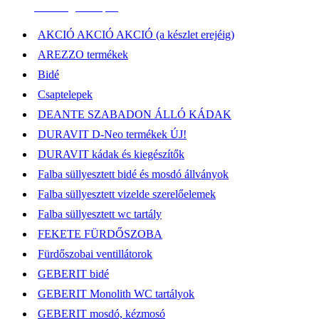
Elérhetőség, átvételi pont
AKCIÓ AKCIÓ AKCIÓ (a készlet erejéig)
AREZZO termékek
Bidé
Csaptelepek
DEANTE SZABADON ÁLLÓ KÁDAK
DURAVIT D-Neo termékek ÚJ!
DURAVIT kádak és kiegészítők
Falba süllyesztett bidé és mosdó állványok
Falba süllyesztett vizelde szerelőelemek
Falba süllyesztett wc tartály
FEKETE FÜRDŐSZOBA
Fürdőszobai ventillátorok
GEBERIT bidé
GEBERIT Monolith WC tartályok
GEBERIT mosdó, kézmosó