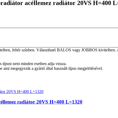
apradiátor acéllemez radiátor 20VS H=400 
elben, fehér színben. Választható BALOS vagy JOBBOS kivitelben. A ta
tos típust nem minden esetben adja vissza.
be ami megegyezik a gyártó által használt típus megjelölésével.
 acéllemez radiátor 20VS H=400 L=1320