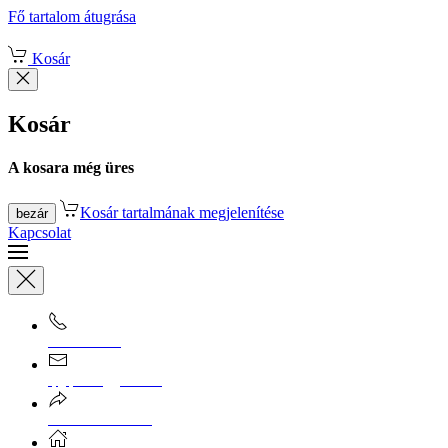
Fő tartalom átugrása
Kosár
Kosár
A kosara még üres
Kosár tartalmának megjelenítése
bezár
Kapcsolat
0670/365-7619
epgepoutlet@gmail.com
Vásárlási információk