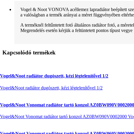
Vogel & Noot VONOVA acéllemez lapradiátor beépített szele
a valóságban a termék arányai a méret függvényében eltérhe
A terméknél feltűntetett fotó általános radiátor fotó, a mére
Megrendelés esetén kérjük a feltüntetett pontos típust vegye
Kapcsolódó termékek
Vogel&Noot radiátor dugószett, kézi légtelenítővel 1/2
Vogel&Noot radiátor dugószett, kézi légtelenítővel 1/2
Vogel&Noot Vonomat radiátor tartó konzol AZ0BW090V0002000
Vogel&Noot Vonomat radiátor tartó konzol AZ0BW090V0002000 Vo
Vogel&Noot Vonomat radiátor tartó konzol AZ0BW060V0002000