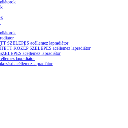
adiátorok
ok
ok
k
adiátorok
adiátor
T SZELEPES acéllemez lapradiátor
ÍTETT KÖZÉP SZELEPES acéllemez lapradiátor
ELEPES acéllemez lapradiátor
lemez lapradiátor
zású acéllemez lapradiátor