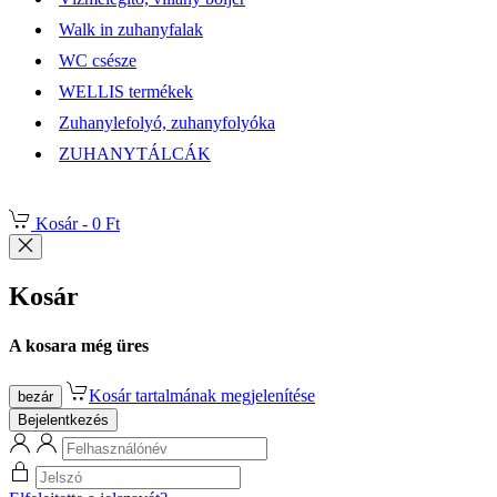
Walk in zuhanyfalak
WC csésze
WELLIS termékek
Zuhanylefolyó, zuhanyfolyóka
ZUHANYTÁLCÁK
Kosár -
0 Ft
Kosár
A kosara még üres
Kosár tartalmának megjelenítése
bezár
Bejelentkezés