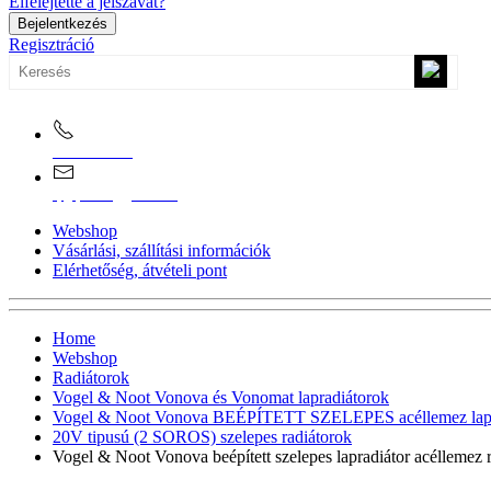
Elfelejtette a jelszavát?
Bejelentkezés
Regisztráció
0670/365-7619
epgepoutlet@gmail.com
Webshop
Vásárlási, szállítási információk
Elérhetőség, átvételi pont
Home
Webshop
Radiátorok
Vogel & Noot Vonova és Vonomat lapradiátorok
Vogel & Noot Vonova BEÉPÍTETT SZELEPES acéllemez lapr
20V tipusú (2 SOROS) szelepes radiátorok
Vogel & Noot Vonova beépített szelepes lapradiátor acélleme