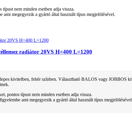
tos típust nem minden esetben adja vissza.
be ami megegyezik a gyártó által használt típus megjelölésével.
 acéllemez radiátor 20VS H=400 L=1200
pes kivitelben, fehér színben. Választható BALOS vagy JOBBOS kivitel
tnek.
teket, pontos típust nem minden esetben adja vissza.
 figyelembe ami megegyezik a gyártó által használt típus megjelölésével