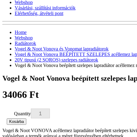
Webshop
Vásárlási, szállítási információk
Elérhetőség, átvételi pont
Home
Webshop
Radiátorok
Vogel & Noot Vonova és Vonomat lapradiátorok
Vogel & Noot Vonova BEÉPÍTETT SZELEPES acéllemez lapr
20V tipusú (2 SOROS) szelepes radiátorok
Vogel & Noot Vonova beépített szelepes lapradiátor acélleme
Vogel & Noot Vonova beépített szelepes l
34066 Ft
Quantity
Kosárba
Vogel & Noot VONOVA acéllemez lapradiátor beépített szelepes kivit
valóságban a termék arányai a méret függvényében eltérhetnek.