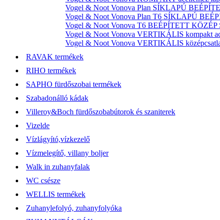
Vogel & Noot Vonova Plan SÍKLAPÚ BEÉPÍTET
Vogel & Noot Vonova Plan T6 SÍKLAPÚ BEÉP
Vogel & Noot Vonova T6 BEÉPÍTETT KÖZÉP SZ
Vogel & Noot Vonova VERTIKÁLIS kompakt acél
Vogel & Noot Vonova VERTIKÁLIS középcsatlako
RAVAK termékek
RIHO termékek
SAPHO fürdőszobai termékek
Szabadonálló kádak
Villeroy&Boch fürdőszobabútorok és szaniterek
Vizelde
Vízlágyító,vízkezelő
Vízmelegítő, villany boljer
Walk in zuhanyfalak
WC csésze
WELLIS termékek
Zuhanylefolyó, zuhanyfolyóka