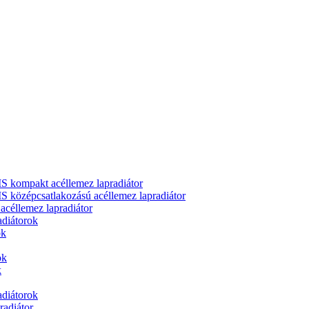
ompakt acéllemez lapradiátor
zépcsatlakozású acéllemez lapradiátor
llemez lapradiátor
adiátorok
ok
ok
k
adiátorok
adiátor