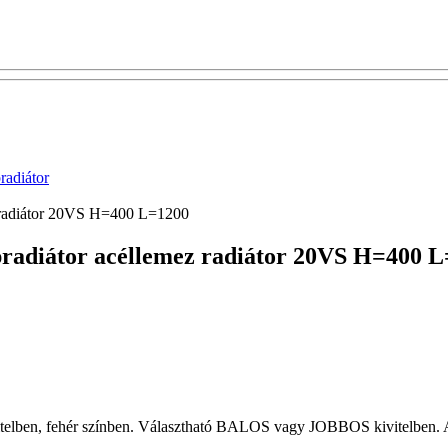
adiátor
z radiátor 20VS H=400 L=1200
apradiátor acéllemez radiátor 20VS H=400 
elben, fehér színben. Választható BALOS vagy JOBBOS kivitelben. A ta