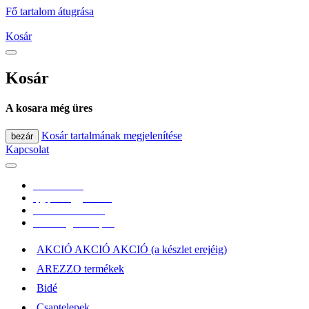
Fő tartalom átugrása
Kosár
Kosár
A kosara még üres
Kosár tartalmának megjelenítése
bezár
Kapcsolat
0670/365-7619
epgepoutlet@gmail.com
Vásárlási információk
Elérhetőség, átvételi pont
AKCIÓ AKCIÓ AKCIÓ (a készlet erejéig)
AREZZO termékek
Bidé
Csaptelepek