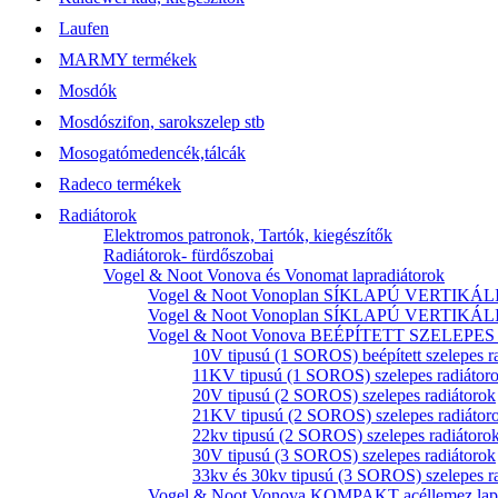
Laufen
MARMY termékek
Mosdók
Mosdószifon, sarokszelep stb
Mosogatómedencék,tálcák
Radeco termékek
Radiátorok
Elektromos patronok, Tartók, kiegészítők
Radiátorok- fürdőszobai
Vogel & Noot Vonova és Vonomat lapradiátorok
Vogel & Noot Vonoplan SÍKLAPÚ VERTIKÁLIS k
Vogel & Noot Vonoplan SÍKLAPÚ VERTIKÁLIS kö
Vogel & Noot Vonova BEÉPÍTETT SZELEPES acé
10V tipusú (1 SOROS) beépített szelepes r
11KV tipusú (1 SOROS) szelepes radiátor
20V tipusú (2 SOROS) szelepes radiátorok
21KV tipusú (2 SOROS) szelepes radiátor
22kv tipusú (2 SOROS) szelepes radiátoro
30V tipusú (3 SOROS) szelepes radiátorok
33kv és 30kv tipusú (3 SOROS) szelepes r
Vogel & Noot Vonova KOMPAKT acéllemez lapr