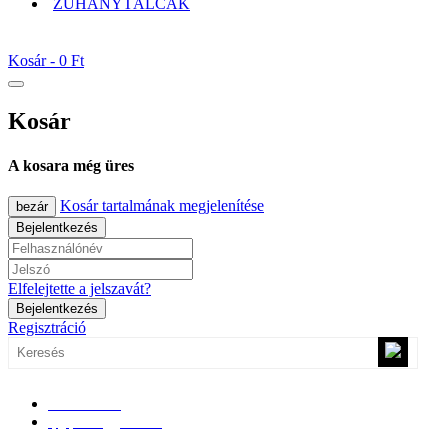
ZUHANYTÁLCÁK
Kosár -
0 Ft
Kosár
A kosara még üres
Kosár tartalmának megjelenítése
bezár
Bejelentkezés
Elfelejtette a jelszavát?
Bejelentkezés
Regisztráció
0670/365-7619
epgepoutlet@gmail.com