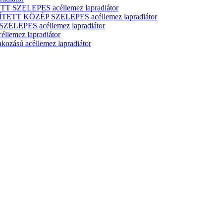
T SZELEPES acéllemez lapradiátor
ÍTETT KÖZÉP SZELEPES acéllemez lapradiátor
ELEPES acéllemez lapradiátor
lemez lapradiátor
zású acéllemez lapradiátor