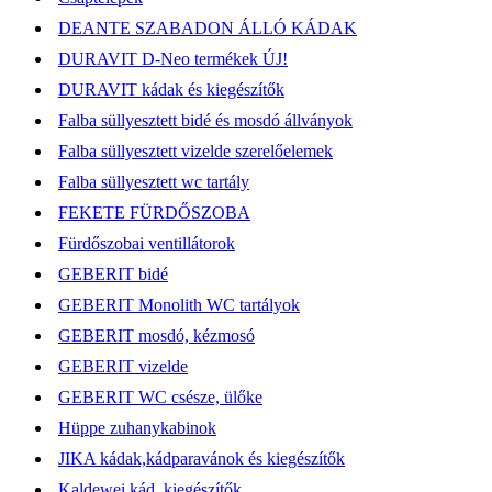
DEANTE SZABADON ÁLLÓ KÁDAK
DURAVIT D-Neo termékek ÚJ!
DURAVIT kádak és kiegészítők
Falba süllyesztett bidé és mosdó állványok
Falba süllyesztett vizelde szerelőelemek
Falba süllyesztett wc tartály
FEKETE FÜRDŐSZOBA
Fürdőszobai ventillátorok
GEBERIT bidé
GEBERIT Monolith WC tartályok
GEBERIT mosdó, kézmosó
GEBERIT vizelde
GEBERIT WC csésze, ülőke
Hüppe zuhanykabinok
JIKA kádak,kádparavánok és kiegészítők
Kaldewei kád, kiegészítők