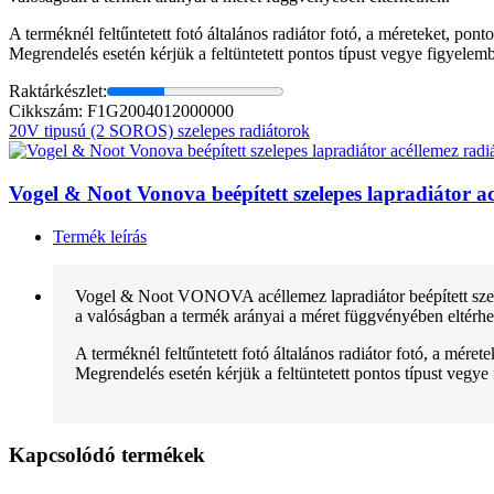
A terméknél feltűntetett fotó általános radiátor fotó, a méreteket, pon
Megrendelés esetén kérjük a feltüntetett pontos típust vegye figyelem
Raktárkészlet:
Cikkszám: F1G2004012000000
20V tipusú (2 SOROS) szelepes radiátorok
Vogel & Noot Vonova beépített szelepes lapradiátor
Termék leírás
Vogel & Noot VONOVA acéllemez lapradiátor beépített szele
a valóságban a termék arányai a méret függvényében eltérhe
A terméknél feltűntetett fotó általános radiátor fotó, a mére
Megrendelés esetén kérjük a feltüntetett pontos típust vegye
Kapcsolódó termékek