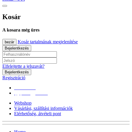
Kosár
A kosara még üres
Kosár tartalmának megjelenítése
bezár
Bejelentkezés
Elfelejtette a jelszavát?
Bejelentkezés
Regisztráció
0670/365-7619
epgepoutlet@gmail.com
Webshop
Vásárlási, szállítási információk
Elérhetőség, átvételi pont
Home