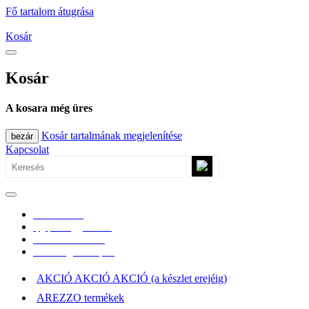
Fő tartalom átugrása
Kosár
Kosár
A kosara még üres
Kosár tartalmának megjelenítése
bezár
Kapcsolat
0670/365-7619
epgepoutlet@gmail.com
Vásárlási információk
Elérhetőség, átvételi pont
AKCIÓ AKCIÓ AKCIÓ (a készlet erejéig)
AREZZO termékek