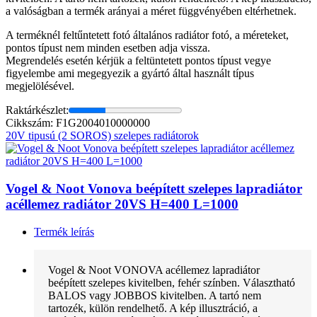
a valóságban a termék arányai a méret függvényében eltérhetnek.
A terméknél feltűntetett fotó általános radiátor fotó, a méreteket,
pontos típust nem minden esetben adja vissza.
Megrendelés esetén kérjük a feltüntetett pontos típust vegye
figyelembe ami megegyezik a gyártó által használt típus
megjelölésével.
Raktárkészlet:
Cikkszám: F1G2004010000000
20V tipusú (2 SOROS) szelepes radiátorok
Vogel & Noot Vonova beépített szelepes lapradiátor
acéllemez radiátor 20VS H=400 L=1000
Termék leírás
Vogel & Noot VONOVA acéllemez lapradiátor
beépített szelepes kivitelben, fehér színben. Választható
BALOS vagy JOBBOS kivitelben. A tartó nem
tartozék, külön rendelhető. A kép illusztráció, a