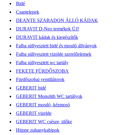
Bidé
Csaptelepek
DEANTE SZABADON ÁLLÓ KÁDAK
DURAVIT D-Neo termékek ÚJ!
DURAVIT kádak és kiegészítők
Falba süllyesztett bidé és mosdó állványok
Falba süllyesztett vizelde szerelőelemek
Falba süllyesztett wc tartály
FEKETE FÜRDŐSZOBA
Fürdőszobai ventillátorok
GEBERIT bidé
GEBERIT Monolith WC tartályok
GEBERIT mosdó, kézmosó
GEBERIT vizelde
GEBERIT WC csésze, ülőke
Hüppe zuhanykabinok