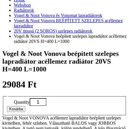
Webshop
Radiátorok
Vogel & Noot Vonova és Vonomat lapradiátorok
Vogel & Noot Vonova BEÉPÍTETT SZELEPES acéllemez
lapradiátor
20V tipusú (2 SOROS) szelepes radiátorok
Vogel & Noot Vonova beépített szelepes lapradiátor acéllemez
radiátor 20VS H=400 L=1000
Vogel & Noot Vonova beépített szelepes
lapradiátor acéllemez radiátor 20VS
H=400 L=1000
29084 Ft
Quantity
Kosárba
Vogel & Noot VONOVA acéllemez lapradiátor beépített szelepes
kivitelben, fehér színben. Választható BALOS vagy JOBBOS
kivitelben. A tartó nem tartozék, külön rendelhető. A kép illusztráció,