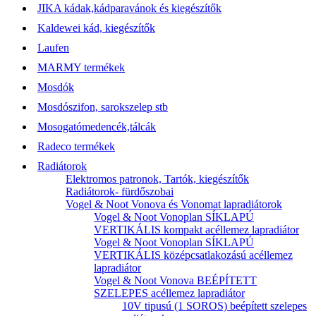
JIKA kádak,kádparavánok és kiegészítők
Kaldewei kád, kiegészítők
Laufen
MARMY termékek
Mosdók
Mosdószifon, sarokszelep stb
Mosogatómedencék,tálcák
Radeco termékek
Radiátorok
Elektromos patronok, Tartók, kiegészítők
Radiátorok- fürdőszobai
Vogel & Noot Vonova és Vonomat lapradiátorok
Vogel & Noot Vonoplan SÍKLAPÚ
VERTIKÁLIS kompakt acéllemez lapradiátor
Vogel & Noot Vonoplan SÍKLAPÚ
VERTIKÁLIS középcsatlakozású acéllemez
lapradiátor
Vogel & Noot Vonova BEÉPÍTETT
SZELEPES acéllemez lapradiátor
10V tipusú (1 SOROS) beépített szelepes