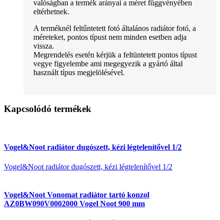
valóságban a termék arányai a méret függvényében
eltérhetnek.
A terméknél feltűntetett fotó általános radiátor fotó, a
méreteket, pontos típust nem minden esetben adja
vissza.
Megrendelés esetén kérjük a feltüntetett pontos típust
vegye figyelembe ami megegyezik a gyártó által
használt típus megjelölésével.
Kapcsolódó termékek
Vogel&Noot radiátor dugószett, kézi légtelenítővel 1/2
Vogel&Noot radiátor dugószett, kézi légtelenítővel 1/2
Vogel&Noot Vonomat radiátor tartó konzol
AZ0BW090V0002000 Vogel Noot 900 mm