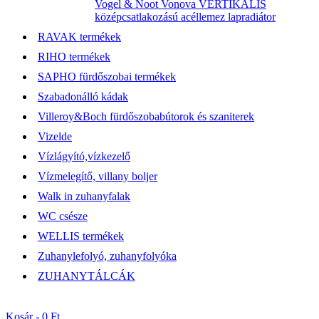
Vogel & Noot Vonova VERTIKÁLIS
középcsatlakozású acéllemez lapradiátor
RAVAK termékek
RIHO termékek
SAPHO fürdőszobai termékek
Szabadonálló kádak
Villeroy&Boch fürdőszobabútorok és szaniterek
Vizelde
Vízlágyító,vízkezelő
Vízmelegítő, villany boljer
Walk in zuhanyfalak
WC csésze
WELLIS termékek
Zuhanylefolyó, zuhanyfolyóka
ZUHANYTÁLCÁK
Kosár -
0 Ft