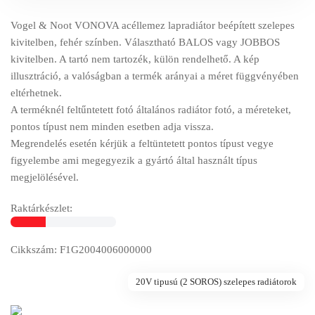
Vogel & Noot VONOVA acéllemez lapradiátor beépített szelepes
kivitelben, fehér színben. Választható BALOS vagy JOBBOS
kivitelben. A tartó nem tartozék, külön rendelhető. A kép
illusztráció, a valóságban a termék arányai a méret függvényében
eltérhetnek.
A terméknél feltűntetett fotó általános radiátor fotó, a méreteket,
pontos típust nem minden esetben adja vissza.
Megrendelés esetén kérjük a feltüntetett pontos típust vegye
figyelembe ami megegyezik a gyártó által használt típus
megjelölésével.
Raktárkészlet:
Cikkszám: F1G2004006000000
20V tipusú (2 SOROS) szelepes radiátorok