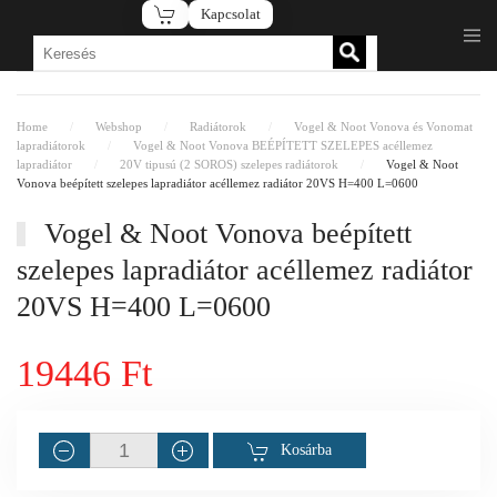
Kapcsolat
Fő tartalom átugrása
Home
Webshop
Radiátorok
Vogel & Noot Vonova és Vonomat
lapradiátorok
Vogel & Noot Vonova BEÉPÍTETT SZELEPES acéllemez
lapradiátor
20V tipusú (2 SOROS) szelepes radiátorok
Vogel & Noot
Vonova beépített szelepes lapradiátor acéllemez radiátor 20VS H=400 L=0600
Vogel & Noot Vonova beépített
szelepes lapradiátor acéllemez radiátor
20VS H=400 L=0600
19446 Ft
Kosárba