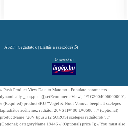
ÁSZF
|
Cégadatok
|
Elállás a szerződéstől
Árukereső.hu
// Push Product View Data to Matomo - Populate parameters
dynamically _paq.push(['setEcommerceView', "F1G2004006000000",
// (Required) productSKU "Vogel & Noot Vonova beépített szelepes
lapradiátor acéllemez radiátor 20VS H=400 L=0600", // (Optional)
productName "20V tipusú (2 SOROS) szelepes radiátorok", //
(Optional) categoryName 19446 // (Optional) price ]); // You must also