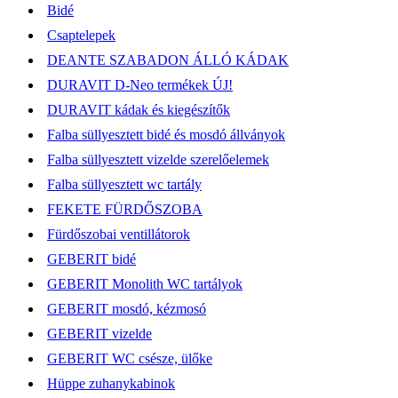
Bidé
Csaptelepek
DEANTE SZABADON ÁLLÓ KÁDAK
DURAVIT D-Neo termékek ÚJ!
DURAVIT kádak és kiegészítők
Falba süllyesztett bidé és mosdó állványok
Falba süllyesztett vizelde szerelőelemek
Falba süllyesztett wc tartály
FEKETE FÜRDŐSZOBA
Fürdőszobai ventillátorok
GEBERIT bidé
GEBERIT Monolith WC tartályok
GEBERIT mosdó, kézmosó
GEBERIT vizelde
GEBERIT WC csésze, ülőke
Hüppe zuhanykabinok