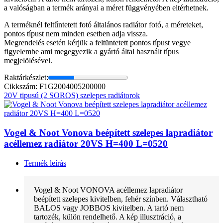
a valóságban a termék arányai a méret függvényében eltérhetnek.
A terméknél feltűntetett fotó általános radiátor fotó, a méreteket,
pontos típust nem minden esetben adja vissza.
Megrendelés esetén kérjük a feltüntetett pontos típust vegye
figyelembe ami megegyezik a gyártó által használt típus
megjelölésével.
Raktárkészlet:
Cikkszám: F1G2004005200000
20V tipusú (2 SOROS) szelepes radiátorok
Vogel & Noot Vonova beépített szelepes lapradiátor
acéllemez radiátor 20VS H=400 L=0520
Termék leírás
Vogel & Noot VONOVA acéllemez lapradiátor
beépített szelepes kivitelben, fehér színben. Választható
BALOS vagy JOBBOS kivitelben. A tartó nem
tartozék, külön rendelhető. A kép illusztráció, a