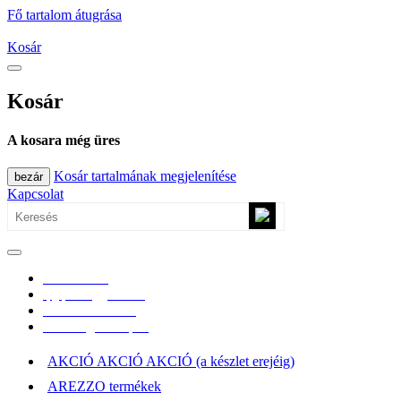
Fő tartalom átugrása
Kosár
Kosár
A kosara még üres
Kosár tartalmának megjelenítése
bezár
Kapcsolat
0670/365-7619
epgepoutlet@gmail.com
Vásárlási információk
Elérhetőség, átvételi pont
AKCIÓ AKCIÓ AKCIÓ (a készlet erejéig)
AREZZO termékek