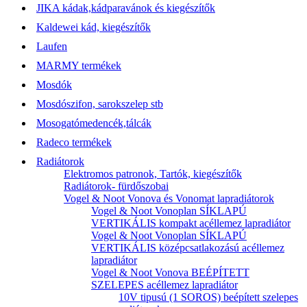
JIKA kádak,kádparavánok és kiegészítők
Kaldewei kád, kiegészítők
Laufen
MARMY termékek
Mosdók
Mosdószifon, sarokszelep stb
Mosogatómedencék,tálcák
Radeco termékek
Radiátorok
Elektromos patronok, Tartók, kiegészítők
Radiátorok- fürdőszobai
Vogel & Noot Vonova és Vonomat lapradiátorok
Vogel & Noot Vonoplan SÍKLAPÚ
VERTIKÁLIS kompakt acéllemez lapradiátor
Vogel & Noot Vonoplan SÍKLAPÚ
VERTIKÁLIS középcsatlakozású acéllemez
lapradiátor
Vogel & Noot Vonova BEÉPÍTETT
SZELEPES acéllemez lapradiátor
10V tipusú (1 SOROS) beépített szelepes