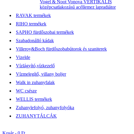
Vogel & Noot Vonova VERTIKÁLIS
középcsatlakozású acéllemez lapradiátor
RAVAK termékek
RIHO termékek
SAPHO fürdőszobai termékek
Szabadonálló kádak
Villeroy&Boch fürdőszobabútorok és szaniterek
Vizelde
Vízlágyító,vízkezelő
Vízmelegítő, villany boljer
Walk in zuhanyfalak
WC csésze
WELLIS termékek
Zuhanylefolyó, zuhanyfolyóka
ZUHANYTÁLCÁK
Kosár -
0 Ft