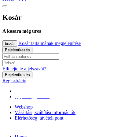
Kosár
A kosara még üres
Kosár tartalmának megjelenítése
bezár
Bejelentkezés
Elfelejtette a jelszavát?
Bejelentkezés
Regisztráció
0670/365-7619
epgepoutlet@gmail.com
Webshop
Vásárlási, szállítási információk
Elérhetőség, átvételi pont
Home