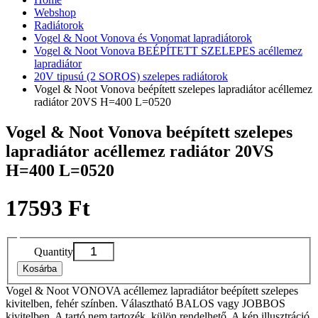
Webshop
Radiátorok
Vogel & Noot Vonova és Vonomat lapradiátorok
Vogel & Noot Vonova BEÉPÍTETT SZELEPES acéllemez
lapradiátor
20V tipusú (2 SOROS) szelepes radiátorok
Vogel & Noot Vonova beépített szelepes lapradiátor acéllemez
radiátor 20VS H=400 L=0520
Vogel & Noot Vonova beépített szelepes
lapradiátor acéllemez radiátor 20VS
H=400 L=0520
17593 Ft
Quantity
Kosárba
Vogel & Noot VONOVA acéllemez lapradiátor beépített szelepes
kivitelben, fehér színben. Választható BALOS vagy JOBBOS
kivitelben. A tartó nem tartozék, külön rendelhető. A kép illusztráció,