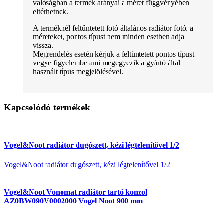
valóságban a termék arányai a méret függvényében
eltérhetnek.
A terméknél feltűntetett fotó általános radiátor fotó, a
méreteket, pontos típust nem minden esetben adja
vissza.
Megrendelés esetén kérjük a feltüntetett pontos típust
vegye figyelembe ami megegyezik a gyártó által
használt típus megjelölésével.
Kapcsolódó termékek
Vogel&Noot radiátor dugószett, kézi légtelenítővel 1/2
Vogel&Noot radiátor dugószett, kézi légtelenítővel 1/2
Vogel&Noot Vonomat radiátor tartó konzol
AZ0BW090V0002000 Vogel Noot 900 mm