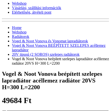
Webshop
Vásárlási, szállítási információk
Elérhetőség, átvételi pont
Home
Webshop
Radiátorok
Vogel & Noot Vonova és Vonomat lapradiátorok
Vogel & Noot Vonova BEÉPÍTETT SZELEPES acéllemez
lapradiátor
20V tipusú (2 SOROS) szelepes radiátorok
Vogel & Noot Vonova beépített szelepes lapradiátor acéllemez
radiátor 20VS H=300 L=2200
Vogel & Noot Vonova beépített szelepes
lapradiátor acéllemez radiátor 20VS
H=300 L=2200
49684 Ft