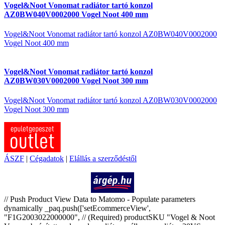
Vogel&Noot Vonomat radiátor tartó konzol
AZ0BW040V0002000 Vogel Noot 400 mm
Vogel&Noot Vonomat radiátor tartó konzol AZ0BW040V0002000
Vogel Noot 400 mm
Vogel&Noot Vonomat radiátor tartó konzol
AZ0BW030V0002000 Vogel Noot 300 mm
Vogel&Noot Vonomat radiátor tartó konzol AZ0BW030V0002000
Vogel Noot 300 mm
ÁSZF
|
Cégadatok
|
Elállás a szerződéstől
Árukereső.hu
// Push Product View Data to Matomo - Populate parameters
dynamically _paq.push(['setEcommerceView',
"F1G2003022000000", // (Required) productSKU "Vogel & Noot