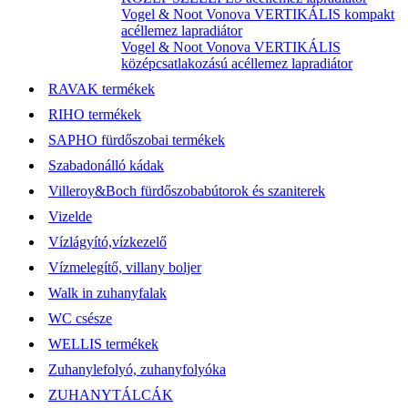
Vogel & Noot Vonova VERTIKÁLIS kompakt
acéllemez lapradiátor
Vogel & Noot Vonova VERTIKÁLIS
középcsatlakozású acéllemez lapradiátor
RAVAK termékek
RIHO termékek
SAPHO fürdőszobai termékek
Szabadonálló kádak
Villeroy&Boch fürdőszobabútorok és szaniterek
Vizelde
Vízlágyító,vízkezelő
Vízmelegítő, villany boljer
Walk in zuhanyfalak
WC csésze
WELLIS termékek
Zuhanylefolyó, zuhanyfolyóka
ZUHANYTÁLCÁK