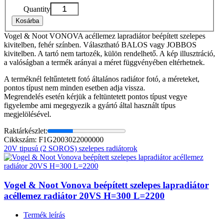
Quantity
Kosárba
Vogel & Noot VONOVA acéllemez lapradiátor beépített szelepes
kivitelben, fehér színben. Választható BALOS vagy JOBBOS
kivitelben. A tartó nem tartozék, külön rendelhető. A kép illusztráció,
a valóságban a termék arányai a méret függvényében eltérhetnek.
A terméknél feltűntetett fotó általános radiátor fotó, a méreteket,
pontos típust nem minden esetben adja vissza.
Megrendelés esetén kérjük a feltüntetett pontos típust vegye
figyelembe ami megegyezik a gyártó által használt típus
megjelölésével.
Raktárkészlet:
Cikkszám: F1G2003022000000
20V tipusú (2 SOROS) szelepes radiátorok
Vogel & Noot Vonova beépített szelepes lapradiátor
acéllemez radiátor 20VS H=300 L=2200
Termék leírás