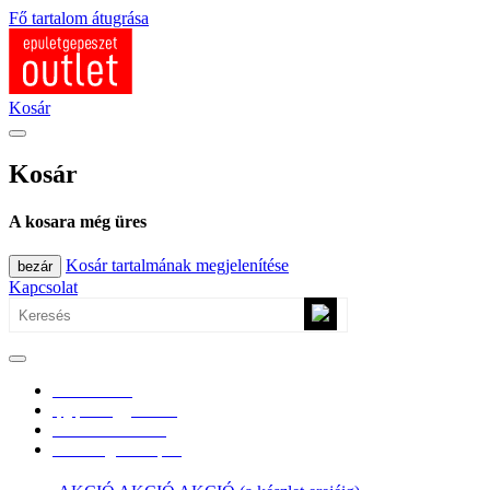
Fő tartalom átugrása
Kosár
Kosár
A kosara még üres
Kosár tartalmának megjelenítése
bezár
Kapcsolat
0670/365-7619
epgepoutlet@gmail.com
Vásárlási információk
Elérhetőség, átvételi pont