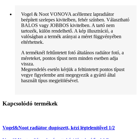
Vogel & Noot VONOVA acéllemez lapradiátor
beépített szelepes kivitelben, fehér színben. Választható
BALOS vagy JOBBOS kivitelben. A tartó nem
tartozék, külön rendelhető. A kép illusztráció, a
valóságban a termék arányai a méret függvényében
eltérhetnek.
A terméknél feltűntetett fotó általános radiátor fotó, a
méreteket, pontos típust nem minden esetben adja
vissza.
Megrendelés esetén kérjük a feltüntetett pontos típust
vegye figyelembe ami megegyezik a gyártó által
használt típus megjelölésével.
Kapcsolódó termékek
Vogel&Noot radiátor dugószett, kézi légtelenítővel 1/2