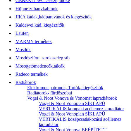
GEBERIT WC csésze, ülőke
Hüppe zuhanykabinok
JIKA kádak,kádparavánok és kiegészítők
Kaldewei kád, kiegészítők
Laufen
MARMY termékek
Mosdók
Mosdószifon, sarokszelep stb
Mosogatómedencék,tálcák
Radeco termékek
Radiátorok
Elektromos patronok, Tartók, kiegészítők
Radiátorok- fürdőszobai
Vogel & Noot Vonova és Vonomat lapradiátorok
Vogel & Noot Vonoplan SÍKLAPÚ
VERTIKÁLIS kompakt acéllemez lapradiátor
Vogel & Noot Vonoplan SÍKLAPÚ
VERTIKÁLIS középcsatlakozású acéllemez
lapradiátor
Vogel & Noot Vonova BEÉPÍTETT