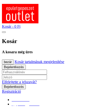
Kosár -
0 Ft
Kosár
A kosara még üres
Kosár tartalmának megjelenítése
bezár
Bejelentkezés
Elfelejtette a jelszavát?
Bejelentkezés
Regisztráció
0670/365-7619
epgepoutlet@gmail.com