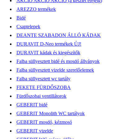
AKCIÓ AKCIÓ AKCIÓ (a készlet erejéig)
AREZZO termékek
Bidé
Csaptelepek
DEANTE SZABADON ÁLLÓ KÁDAK
DURAVIT D-Neo termékek ÚJ!
DURAVIT kádak és kiegészítők
Falba süllyesztett bidé és mosdó állványok
Falba süllyesztett vizelde szerelőelemek
Falba süllyesztett wc tartály
FEKETE FÜRDŐSZOBA
Fürdőszobai ventillátorok
GEBERIT bidé
GEBERIT Monolith WC tartályok
GEBERIT mosdó, kézmosó
GEBERIT vizelde