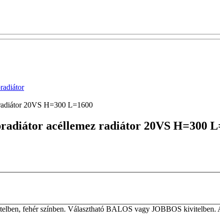
adiátor
z radiátor 20VS H=300 L=1600
apradiátor acéllemez radiátor 20VS H=300 
elben, fehér színben. Választható BALOS vagy JOBBOS kivitelben. A ta