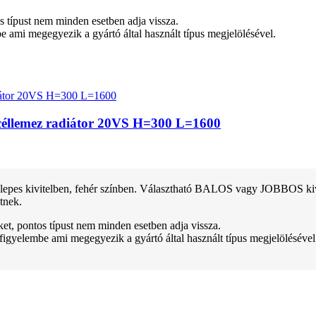
tos típust nem minden esetben adja vissza.
be ami megegyezik a gyártó által használt típus megjelölésével.
 acéllemez radiátor 20VS H=300 L=1600
pes kivitelben, fehér színben. Választható BALOS vagy JOBBOS kivitel
tnek.
teket, pontos típust nem minden esetben adja vissza.
 figyelembe ami megegyezik a gyártó által használt típus megjelölésével