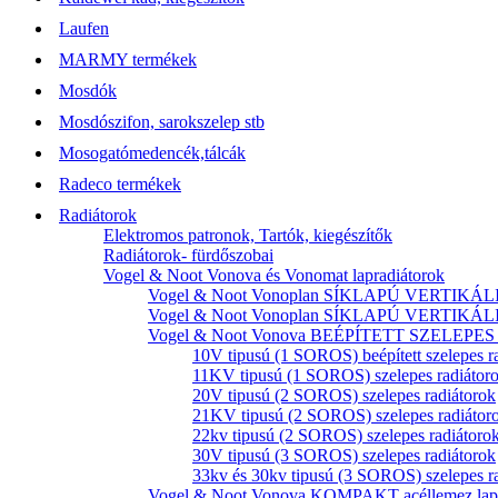
Laufen
MARMY termékek
Mosdók
Mosdószifon, sarokszelep stb
Mosogatómedencék,tálcák
Radeco termékek
Radiátorok
Elektromos patronok, Tartók, kiegészítők
Radiátorok- fürdőszobai
Vogel & Noot Vonova és Vonomat lapradiátorok
Vogel & Noot Vonoplan SÍKLAPÚ VERTIKÁLIS k
Vogel & Noot Vonoplan SÍKLAPÚ VERTIKÁLIS kö
Vogel & Noot Vonova BEÉPÍTETT SZELEPES acé
10V tipusú (1 SOROS) beépített szelepes r
11KV tipusú (1 SOROS) szelepes radiátor
20V tipusú (2 SOROS) szelepes radiátorok
21KV tipusú (2 SOROS) szelepes radiátor
22kv tipusú (2 SOROS) szelepes radiátoro
30V tipusú (3 SOROS) szelepes radiátorok
33kv és 30kv tipusú (3 SOROS) szelepes r
Vogel & Noot Vonova KOMPAKT acéllemez lapr