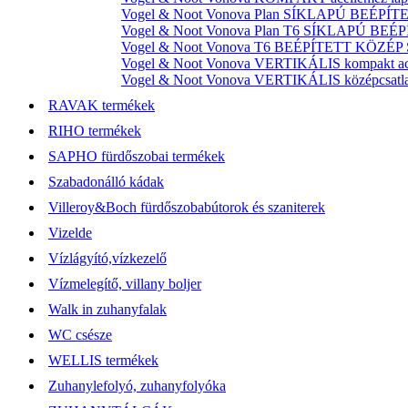
Vogel & Noot Vonova Plan SÍKLAPÚ BEÉPÍTET
Vogel & Noot Vonova Plan T6 SÍKLAPÚ BEÉP
Vogel & Noot Vonova T6 BEÉPÍTETT KÖZÉP SZ
Vogel & Noot Vonova VERTIKÁLIS kompakt acél
Vogel & Noot Vonova VERTIKÁLIS középcsatlako
RAVAK termékek
RIHO termékek
SAPHO fürdőszobai termékek
Szabadonálló kádak
Villeroy&Boch fürdőszobabútorok és szaniterek
Vizelde
Vízlágyító,vízkezelő
Vízmelegítő, villany boljer
Walk in zuhanyfalak
WC csésze
WELLIS termékek
Zuhanylefolyó, zuhanyfolyóka