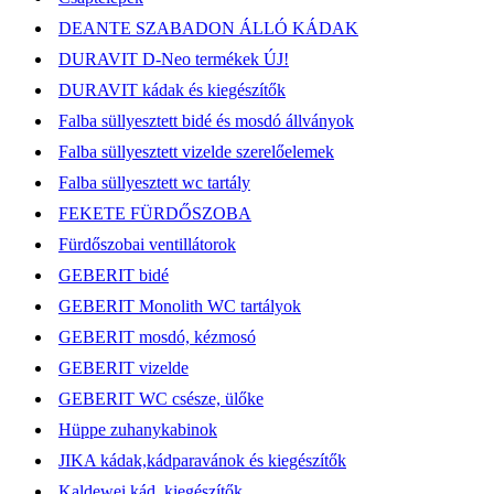
DEANTE SZABADON ÁLLÓ KÁDAK
DURAVIT D-Neo termékek ÚJ!
DURAVIT kádak és kiegészítők
Falba süllyesztett bidé és mosdó állványok
Falba süllyesztett vizelde szerelőelemek
Falba süllyesztett wc tartály
FEKETE FÜRDŐSZOBA
Fürdőszobai ventillátorok
GEBERIT bidé
GEBERIT Monolith WC tartályok
GEBERIT mosdó, kézmosó
GEBERIT vizelde
GEBERIT WC csésze, ülőke
Hüppe zuhanykabinok
JIKA kádak,kádparavánok és kiegészítők
Kaldewei kád, kiegészítők