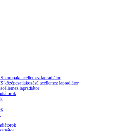
ompakt acéllemez lapradiátor
zépcsatlakozású acéllemez lapradiátor
llemez lapradiátor
adiátorok
ok
ok
k
adiátorok
adiátor