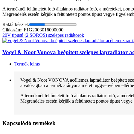
A terméknél feltűntetett fotó általános radiátor fotó, a méreteket, pon
Megrendelés esetén kérjük a feltüntetett pontos típust vegye figyelem
Raktárkészlet:
Cikkszám: F1G2003016000000
20V tipusú (2 SOROS) szelepes radiátorok
Vogel & Noot Vonova beépített szelepes lapradiátor
Termék leírás
Vogel & Noot VONOVA acéllemez lapradiátor beépített szele
a valóságban a termék arányai a méret függvényében eltérhe
A terméknél feltűntetett fotó általános radiátor fotó, a mére
Megrendelés esetén kérjük a feltüntetett pontos típust vegye
Kapcsolódó termékek