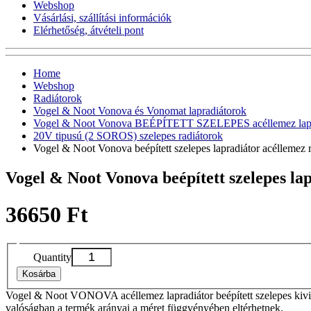
Webshop
Vásárlási, szállítási információk
Elérhetőség, átvételi pont
Home
Webshop
Radiátorok
Vogel & Noot Vonova és Vonomat lapradiátorok
Vogel & Noot Vonova BEÉPÍTETT SZELEPES acéllemez lapr
20V tipusú (2 SOROS) szelepes radiátorok
Vogel & Noot Vonova beépített szelepes lapradiátor acélleme
Vogel & Noot Vonova beépített szelepes l
36650 Ft
Quantity
Kosárba
Vogel & Noot VONOVA acéllemez lapradiátor beépített szelepes kivit
valóságban a termék arányai a méret függvényében eltérhetnek.