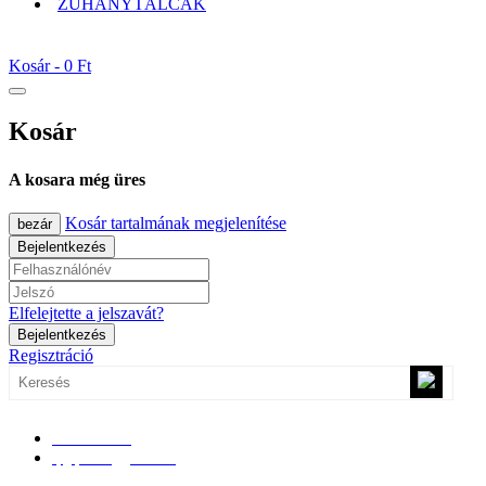
ZUHANYTÁLCÁK
Kosár -
0 Ft
Kosár
A kosara még üres
Kosár tartalmának megjelenítése
bezár
Bejelentkezés
Elfelejtette a jelszavát?
Bejelentkezés
Regisztráció
0670/365-7619
epgepoutlet@gmail.com