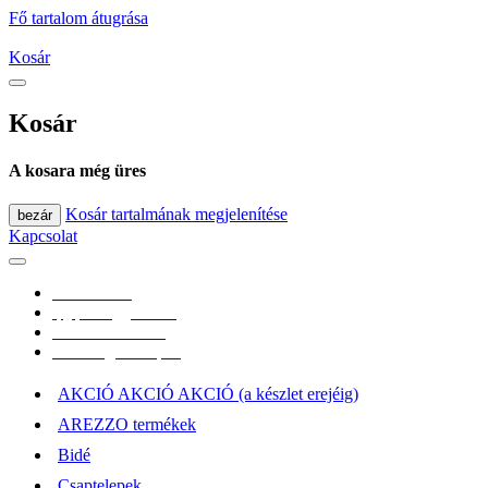
Fő tartalom átugrása
Kosár
Kosár
A kosara még üres
Kosár tartalmának megjelenítése
bezár
Kapcsolat
0670/365-7619
epgepoutlet@gmail.com
Vásárlási információk
Elérhetőség, átvételi pont
AKCIÓ AKCIÓ AKCIÓ (a készlet erejéig)
AREZZO termékek
Bidé
Csaptelepek