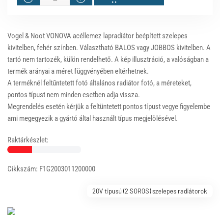
Vogel & Noot VONOVA acéllemez lapradiátor beépített szelepes
kivitelben, fehér színben. Választható BALOS vagy JOBBOS kivitelben. A
tartó nem tartozék, külön rendelhető. A kép illusztráció, a valóságban a
termék arányai a méret függvényében eltérhetnek.
A terméknél feltűntetett fotó általános radiátor fotó, a méreteket,
pontos típust nem minden esetben adja vissza.
Megrendelés esetén kérjük a feltüntetett pontos típust vegye figyelembe
ami megegyezik a gyártó által használt típus megjelölésével.
Raktárkészlet:
Cikkszám: F1G2003011200000
20V tipusú (2 SOROS) szelepes radiátorok