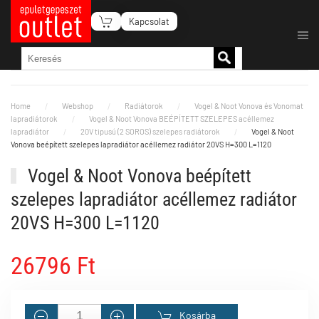
Kapcsolat
Fő tartalom átugrása
Home
Webshop
Radiátorok
Vogel & Noot Vonova és Vonomat
lapradiátorok
Vogel & Noot Vonova BEÉPÍTETT SZELEPES acéllemez
lapradiátor
20V tipusú (2 SOROS) szelepes radiátorok
Vogel & Noot
Vonova beépített szelepes lapradiátor acéllemez radiátor 20VS H=300 L=1120
Vogel & Noot Vonova beépített
szelepes lapradiátor acéllemez radiátor
20VS H=300 L=1120
26796 Ft
Kosárba