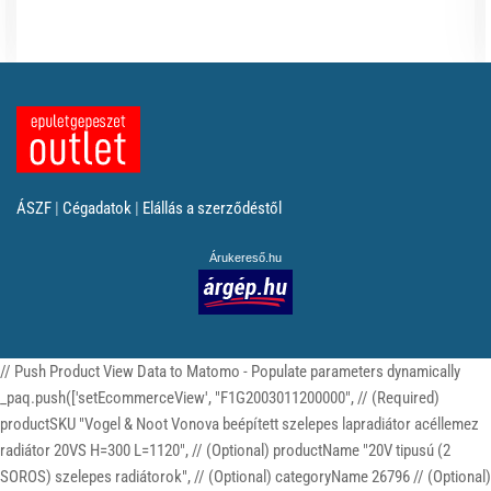
ÁSZF
|
Cégadatok
|
Elállás a szerződéstől
Árukereső.hu
// Push Product View Data to Matomo - Populate parameters dynamically
_paq.push(['setEcommerceView', "F1G2003011200000", // (Required)
productSKU "Vogel & Noot Vonova beépített szelepes lapradiátor acéllemez
radiátor 20VS H=300 L=1120", // (Optional) productName "20V tipusú (2
SOROS) szelepes radiátorok", // (Optional) categoryName 26796 // (Optional)