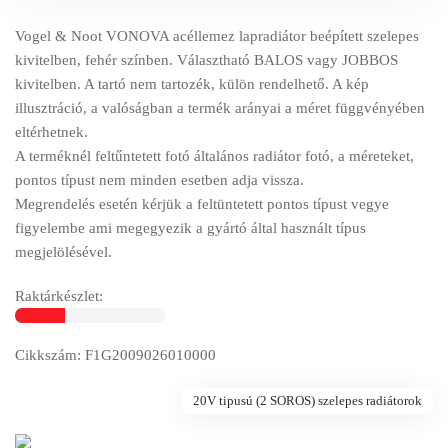
Vogel & Noot VONOVA acéllemez lapradiátor beépített szelepes
kivitelben, fehér színben. Választható BALOS vagy JOBBOS
kivitelben. A tartó nem tartozék, külön rendelhető. A kép
illusztráció, a valóságban a termék arányai a méret függvényében
eltérhetnek.
A terméknél feltűntetett fotó általános radiátor fotó, a méreteket,
pontos típust nem minden esetben adja vissza.
Megrendelés esetén kérjük a feltüntetett pontos típust vegye
figyelembe ami megegyezik a gyártó által használt típus
megjelölésével.
Raktárkészlet:
Cikkszám: F1G2009026010000
20V tipusú (2 SOROS) szelepes radiátorok