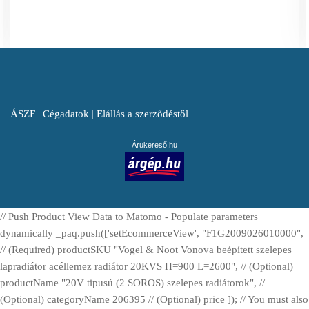
ÁSZF
|
Cégadatok
|
Elállás a szerződéstől
Árukereső.hu
// Push Product View Data to Matomo - Populate parameters
dynamically _paq.push(['setEcommerceView', "F1G2009026010000",
// (Required) productSKU "Vogel & Noot Vonova beépített szelepes
lapradiátor acéllemez radiátor 20KVS H=900 L=2600", // (Optional)
productName "20V tipusú (2 SOROS) szelepes radiátorok", //
(Optional) categoryName 206395 // (Optional) price ]); // You must also