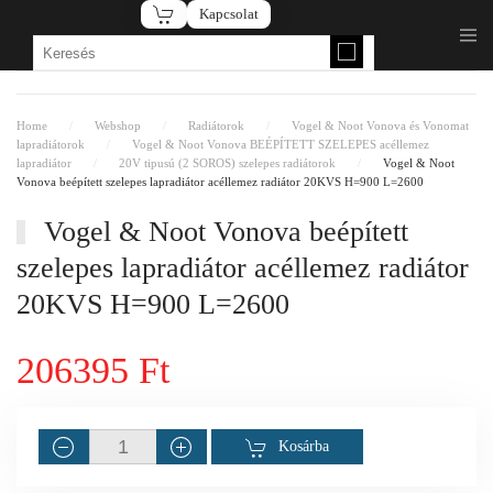
Kapcsolat
Fő tartalom átugrása
Home
Webshop
Radiátorok
Vogel & Noot Vonova és Vonomat
lapradiátorok
Vogel & Noot Vonova BEÉPÍTETT SZELEPES acéllemez
lapradiátor
20V tipusú (2 SOROS) szelepes radiátorok
Vogel & Noot
Vonova beépített szelepes lapradiátor acéllemez radiátor 20KVS H=900 L=2600
Vogel & Noot Vonova beépített
szelepes lapradiátor acéllemez radiátor
20KVS H=900 L=2600
206395 Ft
Kosárba