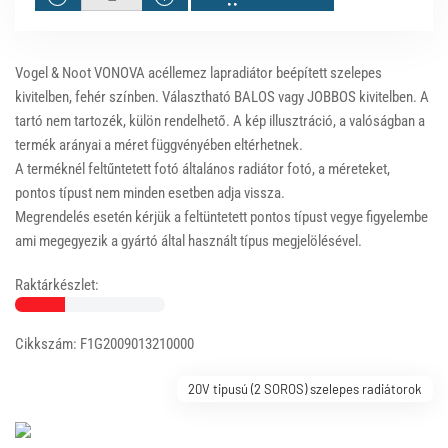
Vogel & Noot VONOVA acéllemez lapradiátor beépített szelepes
kivitelben, fehér színben. Választható BALOS vagy JOBBOS kivitelben. A
tartó nem tartozék, külön rendelhető. A kép illusztráció, a valóságban a
termék arányai a méret függvényében eltérhetnek.
A terméknél feltűntetett fotó általános radiátor fotó, a méreteket,
pontos típust nem minden esetben adja vissza.
Megrendelés esetén kérjük a feltüntetett pontos típust vegye figyelembe
ami megegyezik a gyártó által használt típus megjelölésével.
Raktárkészlet:
Cikkszám: F1G2009013210000
20V tipusú (2 SOROS) szelepes radiátorok