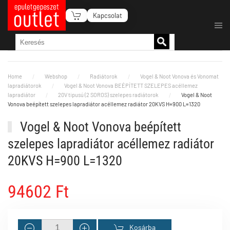
Kapcsolat
Fő tartalom átugrása
Home
Webshop
Radiátorok
Vogel & Noot Vonova és Vonomat
lapradiátorok
Vogel & Noot Vonova BEÉPÍTETT SZELEPES acéllemez
lapradiátor
20V tipusú (2 SOROS) szelepes radiátorok
Vogel & Noot
Vonova beépített szelepes lapradiátor acéllemez radiátor 20KVS H=900 L=1320
Vogel & Noot Vonova beépített
szelepes lapradiátor acéllemez radiátor
20KVS H=900 L=1320
94602 Ft
Kosárba