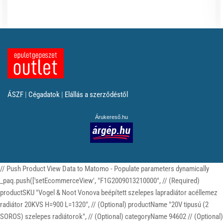
ÁSZF
|
Cégadatok
|
Elállás a szerződéstől
Árukereső.hu
// Push Product View Data to Matomo - Populate parameters dynamically
_paq.push(['setEcommerceView', "F1G2009013210000", // (Required)
productSKU "Vogel & Noot Vonova beépített szelepes lapradiátor acéllemez
radiátor 20KVS H=900 L=1320", // (Optional) productName "20V tipusú (2
SOROS) szelepes radiátorok", // (Optional) categoryName 94602 // (Optional)