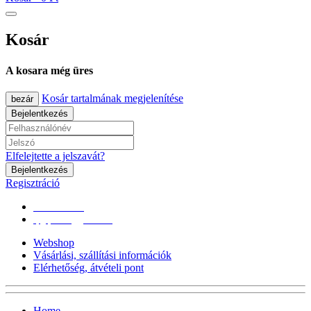
Kosár
A kosara még üres
Kosár tartalmának megjelenítése
bezár
Bejelentkezés
Elfelejtette a jelszavát?
Bejelentkezés
Regisztráció
0670/365-7619
epgepoutlet@gmail.com
Webshop
Vásárlási, szállítási információk
Elérhetőség, átvételi pont
Home