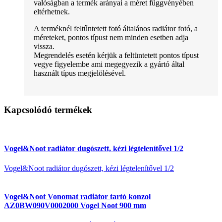
valóságban a termék arányai a méret függvényében
eltérhetnek.
A terméknél feltűntetett fotó általános radiátor fotó, a
méreteket, pontos típust nem minden esetben adja
vissza.
Megrendelés esetén kérjük a feltüntetett pontos típust
vegye figyelembe ami megegyezik a gyártó által
használt típus megjelölésével.
Kapcsolódó termékek
Vogel&Noot radiátor dugószett, kézi légtelenítővel 1/2
Vogel&Noot radiátor dugószett, kézi légtelenítővel 1/2
Vogel&Noot Vonomat radiátor tartó konzol
AZ0BW090V0002000 Vogel Noot 900 mm