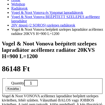
Webshop
Radiátorok
Vogel & Noot Vonova és Vonomat lapradiátorok
Vogel & Noot Vonova BEÉPÍTETT SZELEPES acéllemez
lapradiátor
20V tipusú (2 SOROS) szelepes radiátorok
Vogel & Noot Vonova beépített szelepes lapradiátor acéllemez
radiátor 20KVS H=900 L=1200
Vogel & Noot Vonova beépített szelepes
lapradiátor acéllemez radiátor 20KVS
H=900 L=1200
86148 Ft
Quantity
Kosárba
Vogel & Noot VONOVA acéllemez lapradiátor beépített szelepes
kivitelben, fehér színben. Választható BALOS vagy JOBBOS
kivitelben. A tartó nem tartozék, külön rendelhető. A kép illusztráció,