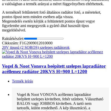
a valóságban a termék arányai a méret függvényében eltérhetnek.
A terméknél feltűntetett fotó általános radiátor fotó, a méreteket,
pontos típust nem minden esetben adja vissza.
Megrendelés esetén kérjük a feltüntetett pontos típust vegye
figyelembe ami megegyezik a gyártó által használt típus
megjelölésével.
Raktárkészlet:
Cikkszám: F1G2009012010000
20V tipusú (2 SOROS) szelepes radiátorok
Vogel & Noot Vonova beépített szelepes lapradiátor
acéllemez radiátor 20KVS H=900 L=1200
Termék leírás
Vogel & Noot VONOVA acéllemez lapradiátor
beépített szelepes kivitelben, fehér színben. Választható
BALOS vagy JOBBOS kivitelben. A tartó nem
tartozék, külön rendelhető. A kép illusztráció, a