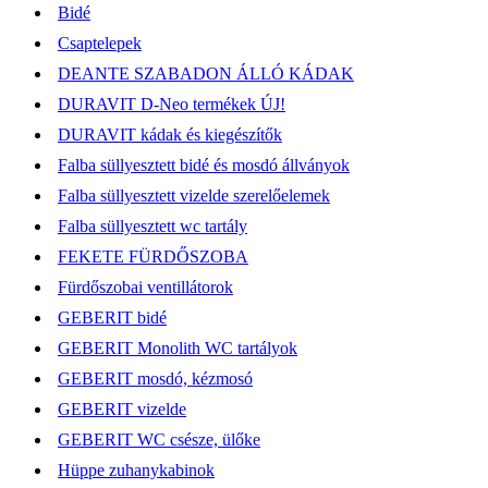
Bidé
Csaptelepek
DEANTE SZABADON ÁLLÓ KÁDAK
DURAVIT D-Neo termékek ÚJ!
DURAVIT kádak és kiegészítők
Falba süllyesztett bidé és mosdó állványok
Falba süllyesztett vizelde szerelőelemek
Falba süllyesztett wc tartály
FEKETE FÜRDŐSZOBA
Fürdőszobai ventillátorok
GEBERIT bidé
GEBERIT Monolith WC tartályok
GEBERIT mosdó, kézmosó
GEBERIT vizelde
GEBERIT WC csésze, ülőke
Hüppe zuhanykabinok