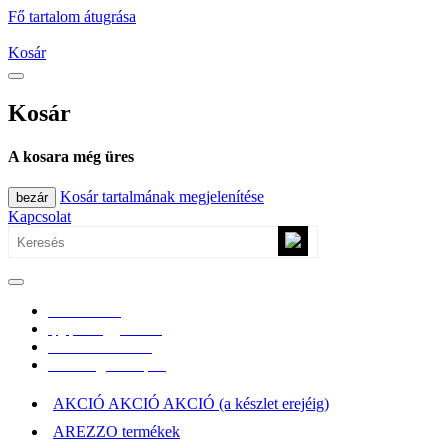
Fő tartalom átugrása
Kosár
Kosár
A kosara még üres
Kosár tartalmának megjelenítése
bezár
Kapcsolat
0670/365-7619
epgepoutlet@gmail.com
Vásárlási információk
Elérhetőség, átvételi pont
AKCIÓ AKCIÓ AKCIÓ (a készlet erejéig)
AREZZO termékek