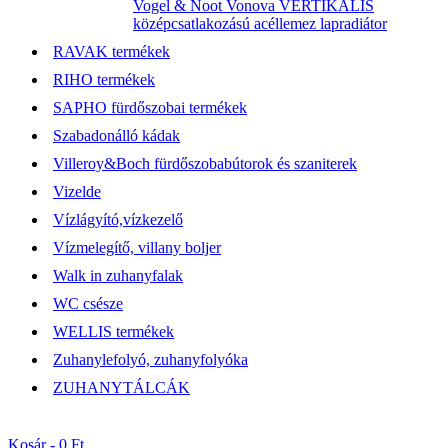
Vogel & Noot Vonova VERTIKÁLIS
középcsatlakozású acéllemez lapradiátor
RAVAK termékek
RIHO termékek
SAPHO fürdőszobai termékek
Szabadonálló kádak
Villeroy&Boch fürdőszobabútorok és szaniterek
Vizelde
Vízlágyító,vízkezelő
Vízmelegítő, villany boljer
Walk in zuhanyfalak
WC csésze
WELLIS termékek
Zuhanylefolyó, zuhanyfolyóka
ZUHANYTÁLCÁK
Kosár -
0 Ft