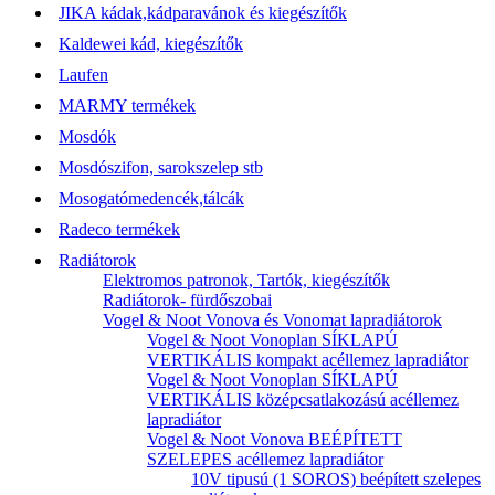
JIKA kádak,kádparavánok és kiegészítők
Kaldewei kád, kiegészítők
Laufen
MARMY termékek
Mosdók
Mosdószifon, sarokszelep stb
Mosogatómedencék,tálcák
Radeco termékek
Radiátorok
Elektromos patronok, Tartók, kiegészítők
Radiátorok- fürdőszobai
Vogel & Noot Vonova és Vonomat lapradiátorok
Vogel & Noot Vonoplan SÍKLAPÚ
VERTIKÁLIS kompakt acéllemez lapradiátor
Vogel & Noot Vonoplan SÍKLAPÚ
VERTIKÁLIS középcsatlakozású acéllemez
lapradiátor
Vogel & Noot Vonova BEÉPÍTETT
SZELEPES acéllemez lapradiátor
10V tipusú (1 SOROS) beépített szelepes