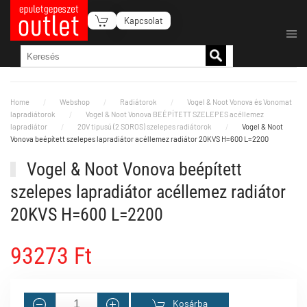
Kapcsolat
Fő tartalom átugrása
Home
Webshop
Radiátorok
Vogel & Noot Vonova és Vonomat
lapradiátorok
Vogel & Noot Vonova BEÉPÍTETT SZELEPES acéllemez
lapradiátor
20V tipusú (2 SOROS) szelepes radiátorok
Vogel & Noot
Vonova beépített szelepes lapradiátor acéllemez radiátor 20KVS H=600 L=2200
Vogel & Noot Vonova beépített
szelepes lapradiátor acéllemez radiátor
20KVS H=600 L=2200
93273 Ft
Kosárba