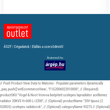
ÁSZF
|
Cégadatok
|
Elállás a szerződéstől
Árukereső.hu
// Push Product View Data to Matomo - Populate parameters dynamically
_paq.push(['setEcommerceView', "F1G2006022010000", // (Required)
productSKU "Vogel & Noot Vonova beépített szelepes lapradiátor acéllemez
radiátor 20KVS H=600 L=2200", // (Optional) productName "20V tipusú (2
SOROS) szelepes radiátorok", // (Optional) categoryName 93273 // (Optional)