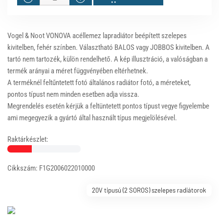
Vogel & Noot VONOVA acéllemez lapradiátor beépített szelepes
kivitelben, fehér színben. Választható BALOS vagy JOBBOS kivitelben. A
tartó nem tartozék, külön rendelhető. A kép illusztráció, a valóságban a
termék arányai a méret függvényében eltérhetnek.
A terméknél feltűntetett fotó általános radiátor fotó, a méreteket,
pontos típust nem minden esetben adja vissza.
Megrendelés esetén kérjük a feltüntetett pontos típust vegye figyelembe
ami megegyezik a gyártó által használt típus megjelölésével.
Raktárkészlet:
Cikkszám: F1G2006022010000
20V tipusú (2 SOROS) szelepes radiátorok