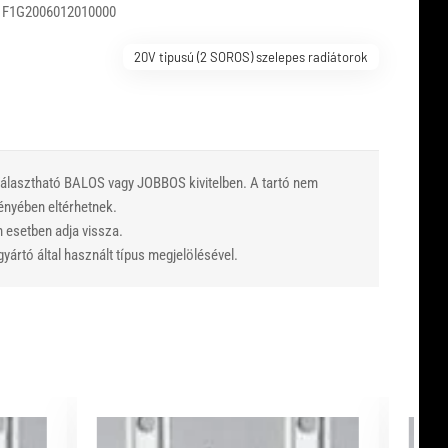
 F1G2006012010000
20V tipusú (2 SOROS) szelepes radiátorok
 Választható BALOS vagy JOBBOS kivitelben. A tartó nem
vényében eltérhetnek.
n esetben adja vissza.
yártó által használt típus megjelölésével.