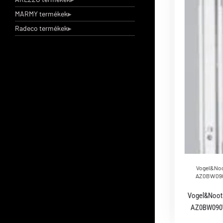
MARMY termékek
Radeco termékek
Vogel&Noot radiátor dugószett, kézi légtelenítővel
1/2
Vogel&Noot radiátor dugószett, kézi
légtelenítővel 1/2
Vogel&Noot
AZ0BW090
Vogel&Noot 
AZ0BW090V