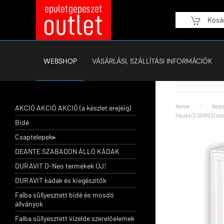
Kosá
Fő tartalom átugrása
WEBSHOP
VÁSÁRLÁSI, SZÁLLÍTÁSI INFORMÁCIÓK
Home
Webs
AKCIÓ AKCIÓ AKCIÓ (a készlet erejéig)
tipusú (2 SOROS) sz
Bidé
Csaptelepek
DEANTE SZABADON ÁLLÓ KÁDAK
DURAVIT D-Neo termékek ÚJ!
DURAVIT kádak és kiegészítők
Falba süllyesztett bidé és mosdó
állványok
Falba süllyesztett vizelde szerelőelemek