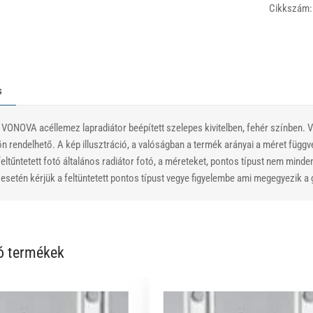
Cikkszám:
s
 VONOVA acéllemez lapradiátor beépített szelepes kivitelben, fehér színben.
ön rendelhető. A kép illusztráció, a valóságban a termék arányai a méret függ
eltűntetett fotó általános radiátor fotó, a méreteket, pontos típust nem minde
setén kérjük a feltüntetett pontos típust vegye figyelembe ami megegyezik a g
ó termékek