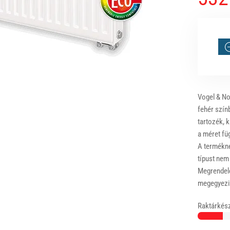
Vogel & No
fehér szín
tartozék, k
a méret fü
A terméknél
típust nem
Megrendelé
megegyezik
Raktárkész