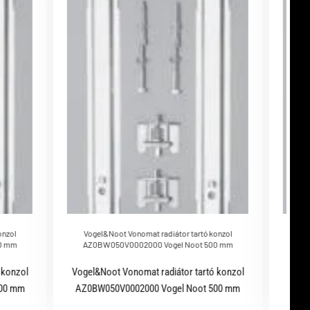
onzol
Vogel&Noot Vonomat radiátor tartó konzol
Vog
0 mm
AZ0BW050V0002000 Vogel Noot 500 mm
AZ
 konzol
Vogel&Noot Vonomat radiátor tartó konzol
Vogel
600 mm
AZ0BW050V0002000 Vogel Noot 500 mm
AZ0