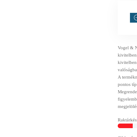
Vogel & N
kivitelbe
kivitelben
valóságba
A termékné
pontos tí
Megrendelé
figyelemb
megjelölé
Raktárkész