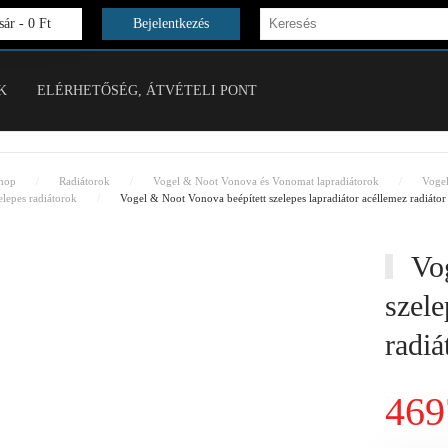
ár -
0 Ft
Bejelentkezés
K
ELÉRHETŐSÉG, ÁTVÉTELI PONT
hop
Radiátorok
Vogel & Noot Vonova és Vonomat lapradiátorok
Voge
lepes radiátorok
Vogel & Noot Vonova beépített szelepes lapradiátor acéllemez radi
Vog
szele
radi
469