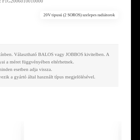
: F1G2006010010000
20V tipusú (2 SOROS) szelepes radiátorok
 színben. Választható BALOS vagy JOBBOS kivitelben. A
nyai a méret függvényében eltérhetnek.
 minden esetben adja vissza.
zik a gyártó által használt típus megjelölésével.