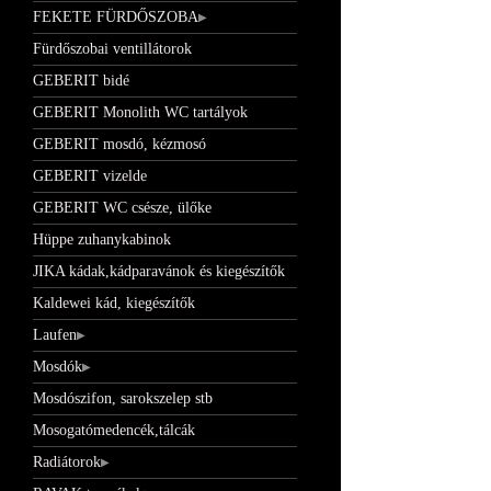
FEKETE FÜRDŐSZOBA
Fürdőszobai ventillátorok
GEBERIT bidé
GEBERIT Monolith WC tartályok
GEBERIT mosdó, kézmosó
GEBERIT vizelde
GEBERIT WC csésze, ülőke
Hüppe zuhanykabinok
JIKA kádak,kádparavánok és kiegészítők
Kaldewei kád, kiegészítők
Laufen
Mosdók
Mosdószifon, sarokszelep stb
Mosogatómedencék,tálcák
Radiátorok