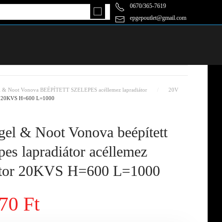
0670/365-7619
epgepoutlet@gmail.com
l & Noot Vonova BEÉPÍTETT SZELEPES acéllemez lapradiátor
20V
átor 20KVS H=600 L=1000
el & Noot Vonova beépített
pes lapradiátor acéllemez
átor 20KVS H=600 L=1000
70 Ft