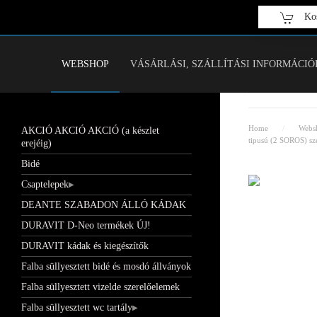
Kos
Fő tartalom átugrása
WEBSHOP
VÁSÁRLÁSI, SZÁLLÍTÁSI INFORMÁCIÓ
Home
Webs
AKCIÓ AKCIÓ AKCIÓ (a készlet
tipusú (2 SOROS) sze
erejéig)
Bidé
Csaptelepek
DEANTE SZABADON ÁLLÓ KÁDAK
DURAVIT D-Neo termékek ÚJ!
DURAVIT kádak és kiegészítők
Falba süllyesztett bidé és mosdó állványok
Falba süllyesztett vizelde szerelőelemek
Falba süllyesztett wc tartály