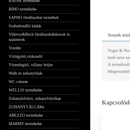
RAVAK termékek
RIHO termékek
SAPHO fürdőszobai termékek
Szabadonálló kádak
Villeroy&Boch fürdőszobabútorok és
Termék leír
szaniterek
Vizelde
Vogel & Noo
Vízlágyító,vízkezelő
tartó nem ta
A terméknél 
Vízmelegítő, villany boljer
Megrendelés 
Walk in zuhanyfalak
WC csésze
WELLIS termékek
Zuhanylefolyó, zuhanyfolyóka
Kapcsolód
ZUHANYTÁLCÁK
AREZZO termékek
MARMY termékek