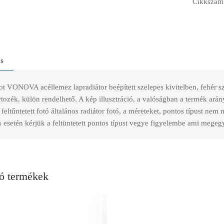
Cikkszám
ás
t VONOVA acéllemez lapradiátor beépített szelepes kivitelben, fehér
rtozék, külön rendelhető. A kép illusztráció, a valóságban a termék ará
feltűntetett fotó általános radiátor fotó, a méreteket, pontos típust nem
esetén kérjük a feltüntetett pontos típust vegye figyelembe ami megegye
ó termékek