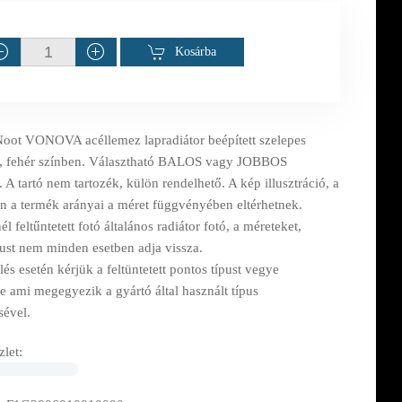
Kosárba
oot VONOVA acéllemez lapradiátor beépített szelepes
n, fehér színben. Választható BALOS vagy JOBBOS
. A tartó nem tartozék, külön rendelhető. A kép illusztráció, a
n a termék arányai a méret függvényében eltérhetnek.
l feltűntetett fotó általános radiátor fotó, a méreteket,
pust nem minden esetben adja vissza.
s esetén kérjük a feltüntetett pontos típust vegye
e ami megegyezik a gyártó által használt típus
sével.
let: